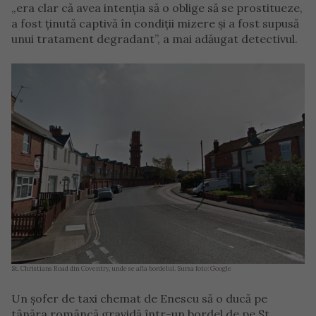
„era clar că avea intenția să o oblige să se prostitueze,
a fost ținută captivă în condiții mizere și a fost supusă
unui tratament degradant”, a mai adăugat detectivul.
St. Christians Road din Coventry, unde se afla bordelul. Sursa foto: Google
Un șofer de taxi chemat de Enescu să o ducă pe
tânăra româncă gravidă într-un bordel de pe St.