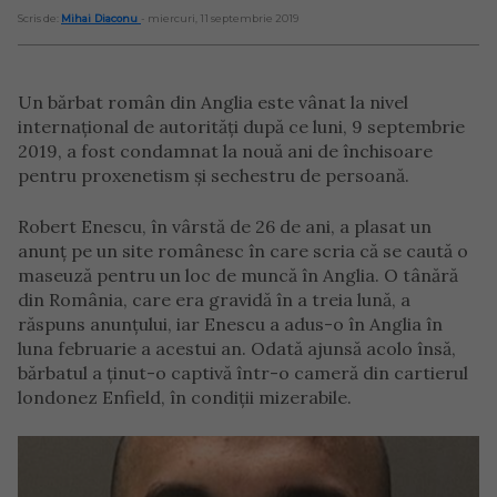
Scris de:
Mihai Diaconu
- miercuri, 11 septembrie 2019
Un bărbat român din Anglia este vânat la nivel
internațional de autorități după ce luni, 9 septembrie
2019, a fost condamnat la nouă ani de închisoare
pentru proxenetism și sechestru de persoană.
Robert Enescu, în vârstă de 26 de ani, a plasat un
anunț pe un site românesc în care scria că se caută o
maseuză pentru un loc de muncă în Anglia. O tânără
din România, care era gravidă în a treia lună, a
răspuns anunțului, iar Enescu a adus-o în Anglia în
luna februarie a acestui an. Odată ajunsă acolo însă,
bărbatul a ținut-o captivă într-o cameră din cartierul
londonez Enfield, în condiții mizerabile.