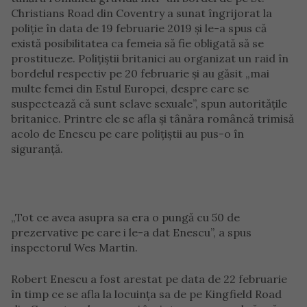
Christians Road din Coventry a sunat îngrijorat la
poliție în data de 19 februarie 2019 și le-a spus că
există posibilitatea ca femeia să fie obligată să se
prostitueze. Polițiștii britanici au organizat un raid în
bordelul respectiv pe 20 februarie și au găsit „mai
multe femei din Estul Europei, despre care se
suspectează că sunt sclave sexuale”, spun autoritățile
britanice. Printre ele se afla și tânăra româncă trimisă
acolo de Enescu pe care polițiștii au pus-o în
siguranță.
„Tot ce avea asupra sa era o pungă cu 50 de
prezervative pe care i le-a dat Enescu”, a spus
inspectorul Wes Martin.
Robert Enescu a fost arestat pe data de 22 februarie
în timp ce se afla la locuința sa de pe Kingfield Road