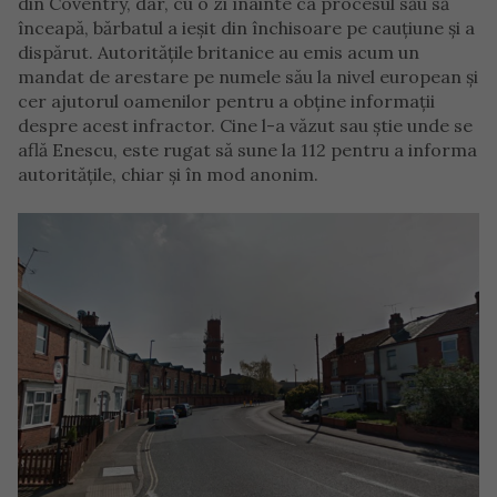
din Coventry, dar, cu o zi înainte ca procesul său să
înceapă, bărbatul a ieșit din închisoare pe cauțiune și a
dispărut. Autoritățile britanice au emis acum un
mandat de arestare pe numele său la nivel european și
cer ajutorul oamenilor pentru a obține informații
despre acest infractor. Cine l-a văzut sau știe unde se
află Enescu, este rugat să sune la 112 pentru a informa
autoritățile, chiar și în mod anonim.