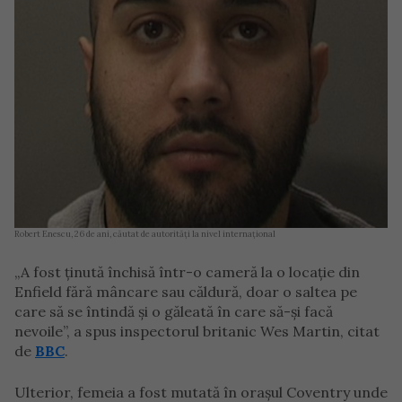
Robert Enescu, 26 de ani, căutat de autorități la nivel internațional
„A fost ținută închisă într-o cameră la o locație din
Enfield fără mâncare sau căldură, doar o saltea pe
care să se întindă și o găleată în care să-și facă
nevoile”, a spus inspectorul britanic Wes Martin, citat
de
BBC
.
Ulterior, femeia a fost mutată în orașul Coventry unde