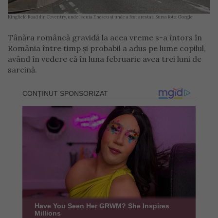
Kingfield Road din Coventry, unde locuia Enescu și unde a fost arestat. Sursa foto: Google
Tânăra româncă gravidă la acea vreme s-a întors în
România între timp și probabil a adus pe lume copilul,
având în vedere că în luna februarie avea trei luni de
sarcină.