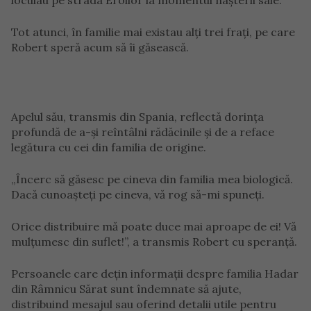
locuiau pe strada Eroilor la momentul nașterii sale.
Tot atunci, în familie mai existau alți trei frați, pe care
Robert speră acum să îi găsească.
Apelul său, transmis din Spania, reflectă dorința
profundă de a-și reîntâlni rădăcinile și de a reface
legătura cu cei din familia de origine.
„Încerc să găsesc pe cineva din familia mea biologică.
Dacă cunoașteți pe cineva, vă rog să-mi spuneți.
Orice distribuire mă poate duce mai aproape de ei! Vă
mulțumesc din suflet!”, a transmis Robert cu speranță.
Persoanele care dețin informații despre familia Hadar
din Râmnicu Sărat sunt îndemnate să ajute,
distribuind mesajul sau oferind detalii utile pentru