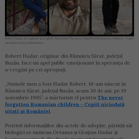
Robert Hadar, în copilărie și ca adult. Sursă foto: The never forgotten Romanian children – Copiii
niciodată uitați ai României.
Robert Hadar, originar din Râmnicu Sărat, județul
Buzău, face un apel public emoționant în speranța de
a-i regăsi pe cei apropiați.
„Numele meu a fost Hadar Robert. M-am născut în
Râmnicu Sărat, județul Buzău, acum 30 de ani, pe 19
noiembrie 1995”, a mărturisit el pentru
The never
forgotten Romanian children – Copiii niciodată
uitați ai României
.
Potrivit informațiilor din actele de adopție, părinții săi
biologici se numeau Ortansa și Grațian Hadar și