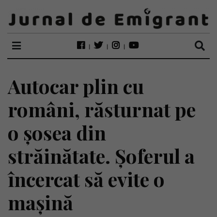
Autocar plin cu
români, răsturnat pe
o șosea din
străinătate. Șoferul a
încercat să evite o
mașină