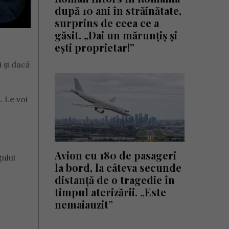
după 10 ani în străinătate,
surprins de ceea ce a
găsit. „Dai un mărunțiș și
ești proprietar!”
i și dacă
. Le voi
Avion cu 180 de pasageri
țului
la bord, la câteva secunde
distanță de o tragedie în
timpul aterizării. „Este
nemaiauzit”