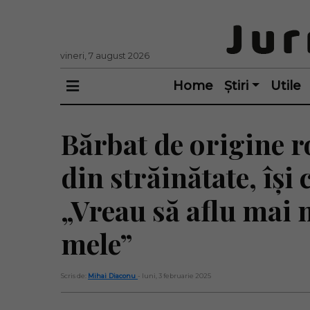
vineri, 7 august 2026
Home
Știri
Utile
Bărbat de origine r
din străinătate, își 
„Vreau să aflu mai 
mele”
Scris de:
Mihai Diaconu
- luni, 3 februarie 2025