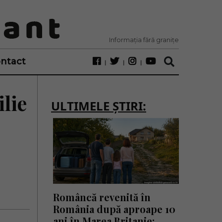
Informația fără granițe
ntact
lie
ULTIMELE ȘTIRI:
Româncă revenită în
România după aproape 10
ani în Marea Britanie: