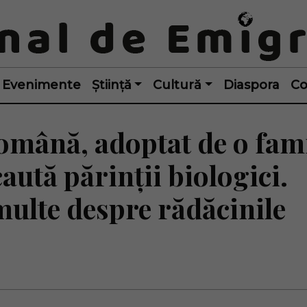
Evenimente
Știință
Cultură
Diaspora
Co
omână, adoptat de o fami
caută părinții biologici.
multe despre rădăcinile