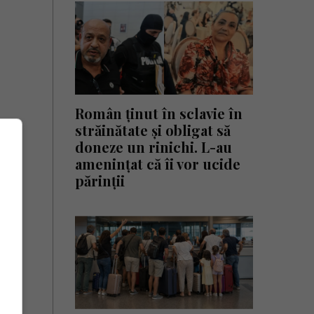
Român ținut în sclavie în
străinătate și obligat să
doneze un rinichi. L-au
amenințat că îi vor ucide
părinții