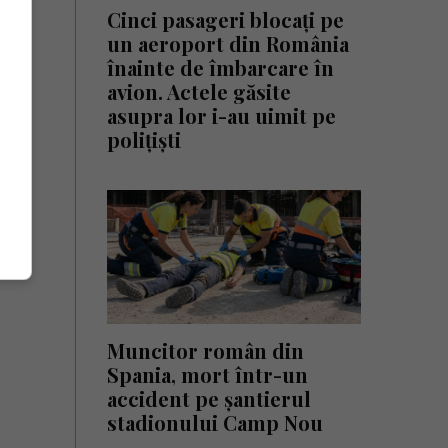
Cinci pasageri blocați pe
un aeroport din România
înainte de îmbarcare în
avion. Actele găsite
asupra lor i-au uimit pe
polițiști
Muncitor român din
Spania, mort într-un
accident pe șantierul
stadionului Camp Nou