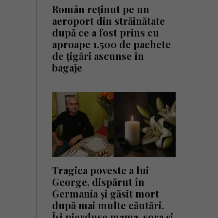
Român reținut pe un
aeroport din străinătate
după ce a fost prins cu
aproape 1.500 de pachete
de țigări ascunse în
bagaje
Tragica poveste a lui
George, dispărut în
Germania și găsit mort
după mai multe căutări.
Își pierduse mama, sora și