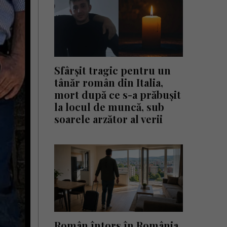
Sfârșit tragic pentru un
tânăr român din Italia,
mort după ce s-a prăbușit
la locul de muncă, sub
soarele arzător al verii
Român întors în România