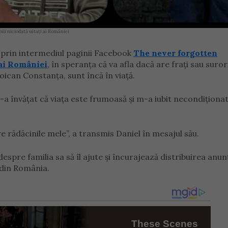
ii niciodată uitați ai României
, prin intermediul paginii Facebook
The never forgotten
 ai României
, în speranța că va afla dacă are frați sau suror
toican Constanța, sunt încă în viață.
a învățat că viața este frumoasă și m-a iubit necondiționat
e rădăcinile mele”, a transmis Daniel în mesajul său.
despre familia sa să îl ajute și încurajează distribuirea anun
ă din România.