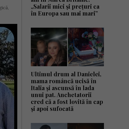
„Salarii mici și prețuri ca
gică,
în Europa sau mai mari”
Ultimul drum al Danielei,
mama româncă ucisă în
Italia și ascunsă în lada
unui pat. Anchetatorii
cred că a fost lovită în cap
și apoi sufocată