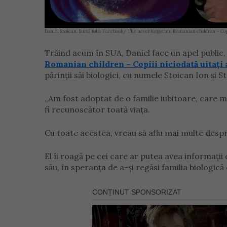
Daniel Stoican. Sursă foto: Facebook/ The never forgotten Romanian children – Copi
Trăind acum în SUA, Daniel face un apel public
Romanian children – Copiii niciodată uitați
părinții săi biologici, cu numele Stoican Ion și S
„Am fost adoptat de o familie iubitoare, care m-
fi recunoscător toată viața.
Cu toate acestea, vreau să aflu mai multe despr
El îi roagă pe cei care ar putea avea informații 
său, în speranța de a-și regăsi familia biologic