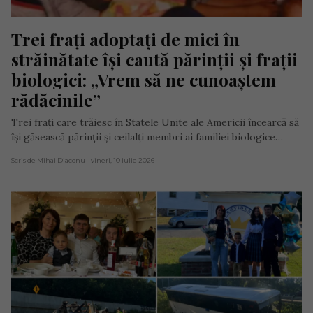
Trei frați adoptați de mici în 
străinătate își caută părinții și frații 
biologici: „Vrem să ne cunoaștem 
rădăcinile”
Trei frați care trăiesc în Statele Unite ale Americii încearcă să
își găsească părinții și ceilalți membri ai familiei biologice…
Scris de Mihai Diaconu
- vineri, 10 iulie 2026