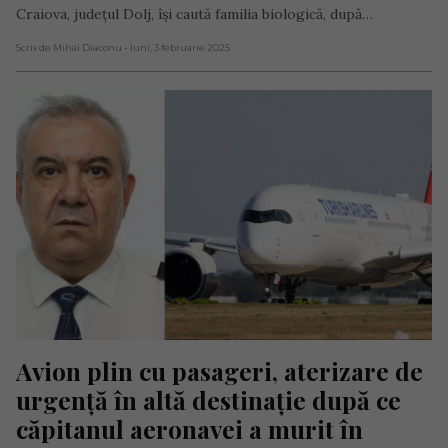
Craiova, județul Dolj, își caută familia biologică, după…
Scris de Mihai Diaconu
- luni, 3 februarie 2025
Avion plin cu pasageri, aterizare de 
urgență în altă destinație după ce 
căpitanul aeronavei a murit în 