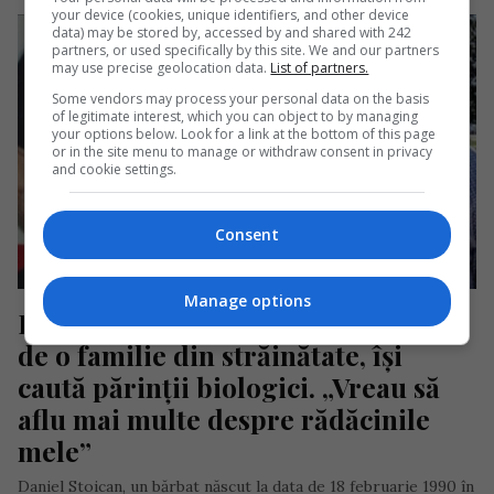
your device (cookies, unique identifiers, and other device
data) may be stored by, accessed by and shared with 242
partners, or used specifically by this site. We and our partners
may use precise geolocation data.
List of partners.
Some vendors may process your personal data on the basis
of legitimate interest, which you can object to by managing
your options below. Look for a link at the bottom of this page
or in the site menu to manage or withdraw consent in privacy
and cookie settings.
Consent
Manage options
Bărbat de origine română, adoptat 
de o familie din străinătate, își 
caută părinții biologici. „Vreau să 
aflu mai multe despre rădăcinile 
mele”
Daniel Stoican, un bărbat născut la data de 18 februarie 1990 în