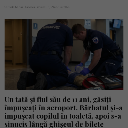
Scris de Mihai Diaconu
- miercuri, 29 aprilie 2026
Un tată și fiul său de 11 ani, găsiți 
împușcați în aeroport. Bărbatul și-a 
împușcat copilul în toaletă, apoi s-a 
sinucis lângă ghișeul de bilete