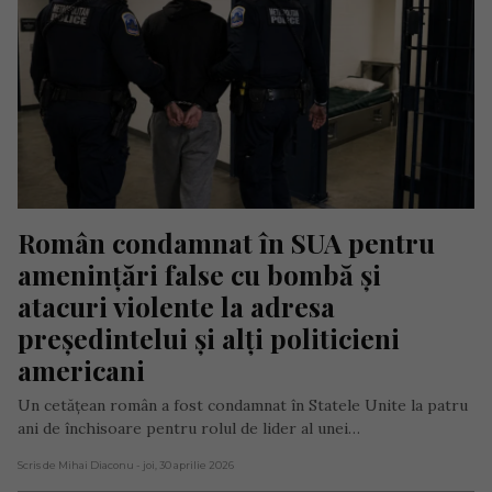
Român condamnat în SUA pentru 
amenințări false cu bombă și 
atacuri violente la adresa 
președintelui și alți politicieni 
americani
Un cetățean român a fost condamnat în Statele Unite la patru
ani de închisoare pentru rolul de lider al unei…
Scris de Mihai Diaconu
- joi, 30 aprilie 2026