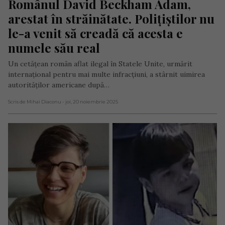
Românul David Beckham Adam, 
arestat în străinătate. Polițiștilor nu 
le-a venit să creadă că acesta e 
numele său real
Un cetățean român aflat ilegal în Statele Unite, urmărit
internațional pentru mai multe infracțiuni, a stârnit uimirea
autorităților americane după…
Scris de Mihai Diaconu
- joi, 20 noiembrie 2025