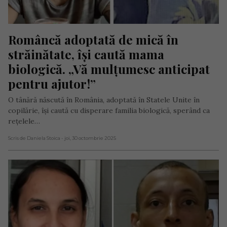
Româncă adoptată de mică în 
străinătate, își caută mama 
biologică. „Vă mulțumesc anticipat 
pentru ajutor!”
O tânără născută în România, adoptată în Statele Unite în
copilărie, își caută cu disperare familia biologică, sperând ca
rețelele…
Scris de Daniela Stoica
- joi, 30 octombrie 2025