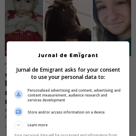
Tânără moldoveancă din 
Jurnal de Emigrant asks for your consent
străinătate, își caută familia 
to use your personal data to:
biologică cu disperare. „De foarte 
mulți ani mi-am dorit să îmi cunosc 
Personalised advertising and content, advertising and
content measurement, audience research and
rădăcinile”
services development
Marcela Iabrian, o tânără născută la data de 24 februarie 1996,
Store and/or access information on a device
face un apel emoționant pentru a-și regăsi rădăcinile și…
Learn more
Scris de Mihai Diaconu
- miercuri, 7 mai 2025
Your personal data will be processed and information from