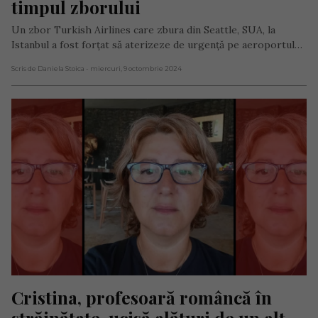
timpul zborului
Un zbor Turkish Airlines care zbura din Seattle, SUA, la
Istanbul a fost forțat să aterizeze de urgență pe aeroportul…
Scris de Daniela Stoica
- miercuri, 9 octombrie 2024
Cristina, profesoară româncă în 
străinătate, ucisă alături de un alt 