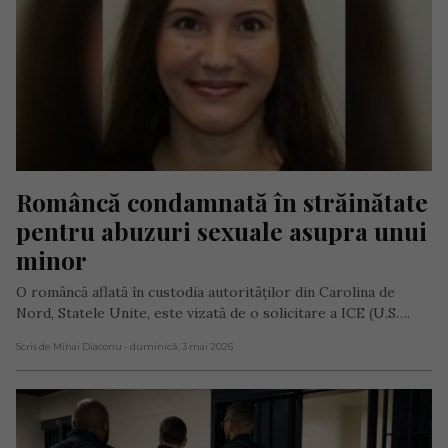
Româncă condamnată în străinătate 
pentru abuzuri sexuale asupra unui 
minor
O româncă aflată în custodia autorităților din Carolina de
Nord, Statele Unite, este vizată de o solicitare a ICE (U.S….
Scris de Mihai Diaconu
- duminică, 3 mai 2026