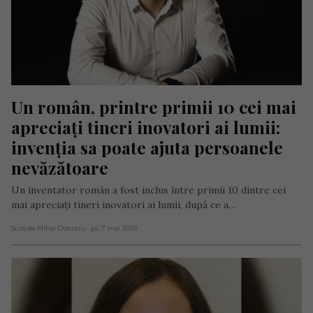
Un român, printre primii 10 cei mai 
apreciați tineri inovatori ai lumii: 
invenția sa poate ajuta persoanele 
nevăzătoare
Un inventator român a fost inclus între primii 10 dintre cei
mai apreciați tineri inovatori ai lumii, după ce a…
Scris de Mihai Diaconu
- joi, 7 mai 2026