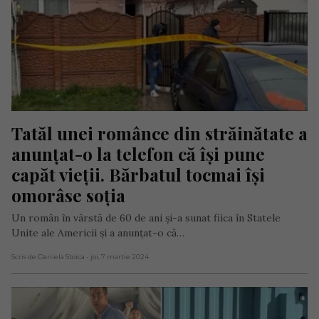
Tatăl unei românce din străinătate a 
anunțat-o la telefon că își pune 
capăt vieții. Bărbatul tocmai își 
omorâse soția
Un român în vârstă de 60 de ani și-a sunat fiica în Statele
Unite ale Americii și a anunțat-o că…
Scris de Daniela Stoica
- joi, 7 martie 2024