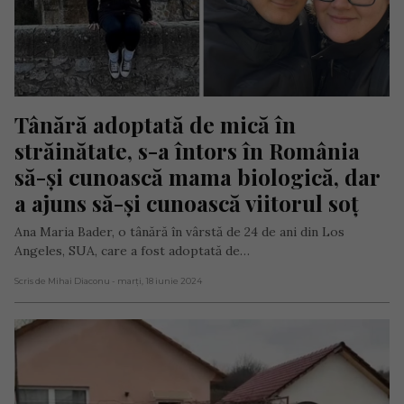
Tânără adoptată de mică în 
străinătate, s-a întors în România 
să-și cunoască mama biologică, dar 
a ajuns să-și cunoască viitorul soț
Ana Maria Bader, o tânără în vârstă de 24 de ani din Los
Angeles, SUA, care a fost adoptată de…
Scris de Mihai Diaconu
- marți, 18 iunie 2024