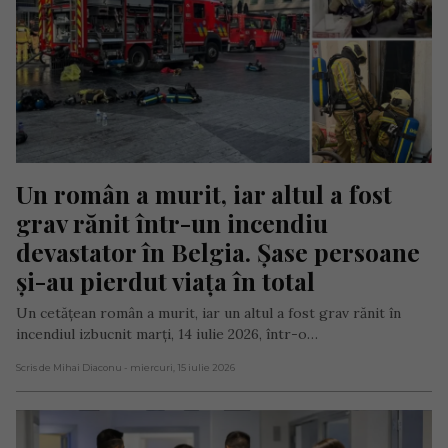
Un român a murit, iar altul a fost 
grav rănit într-un incendiu 
devastator în Belgia. Șase persoane 
și-au pierdut viața în total
Un cetățean român a murit, iar un altul a fost grav rănit în
incendiul izbucnit marți, 14 iulie 2026, într-o…
Scris de Mihai Diaconu
- miercuri, 15 iulie 2026