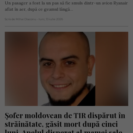
Un pasager a fost la un pas să fie smuls dintr-un avion Ryanair
aflat în aer, după ce geamul lângă…
Scris de Mihai Diaconu
- luni, 13 iulie 2026
Șofer moldovean de TIR dispărut în 
străinătate, găsit mort după cinci 
luni. Apelul disperat al mamei sale