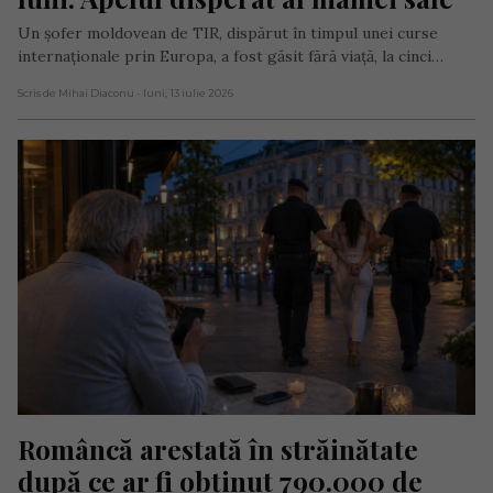
Un șofer moldovean de TIR, dispărut în timpul unei curse
internaționale prin Europa, a fost găsit fără viață, la cinci…
Scris de Mihai Diaconu
- luni, 13 iulie 2026
Româncă arestată în străinătate 
după ce ar fi obținut 790.000 de 