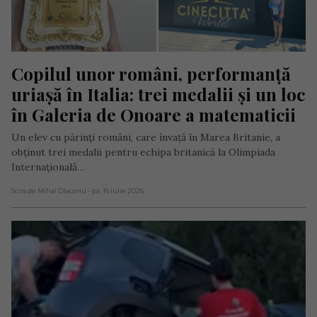
Copilul unor români, performanță 
uriașă în Italia: trei medalii și un loc 
în Galeria de Onoare a matematicii
Un elev cu părinți români, care învață în Marea Britanie, a
obținut trei medalii pentru echipa britanică la Olimpiada
Internațională…
Scris de Mihai Diaconu
- joi, 16 iulie 2026