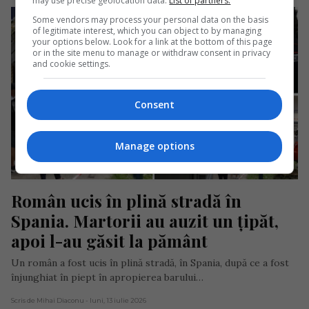
may use precise geolocation data.
List of partners.
Some vendors may process your personal data on the basis
of legitimate interest, which you can object to by managing
your options below. Look for a link at the bottom of this page
or in the site menu to manage or withdraw consent in privacy
and cookie settings.
Consent
Manage options
Român ucis în plină stradă în 
Spania. Martorii au auzit un țipăt, 
apoi l-au găsit la pământ
Un român a fost ucis în plină stradă, în Spania, după ce a fost
înjunghiat în piept în apropierea barului…
Scris de Mihai Diaconu
- luni, 13 iulie 2026