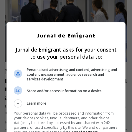
Jurnal de Emigrant asks for your consent
to use your personal data to:
Momente de teroare într-un centru 
Personalised advertising and content, advertising and
content measurement, audience research and
medical din Spania, provocate de un 
services development
român. A atacat o doctoriță, o 
Store and/or access information on a device
asistentă și un echipaj medical
Learn more
Un român a fost reținut de poliție după ce a agresat mai mulți
angajați ai unui centru medical din Spania….
Your personal data will be processed and information from
your device (cookies, unique identifiers, and other device
data) may be stored by, accessed by and shared with 242
Scris de Mihai Diaconu
- marți, 14 iulie 2026
partners, or used specifically by this site. We and our partners