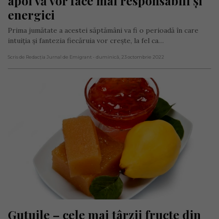
apoi vă vor face mai responsabili și 
energici
Prima jumătate a acestei săptămâni va fi o perioadă în care
intuiția și fantezia fiecăruia vor crește, la fel ca…
Scris de Redacția Jurnal de Emigrant
- duminică, 23 octombrie 2022
Gutuile – cele mai târzii fructe din 