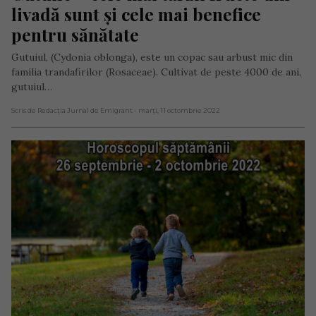
livadă sunt și cele mai benefice 
pentru sănătate
Gutuiul, (Cydonia oblonga), este un copac sau arbust mic din
familia trandafirilor (Rosaceae). Cultivat de peste 4000 de ani,
gutuiul…
Scris de Redacția Jurnal de Emigrant
- marți, 11 octombrie 2022