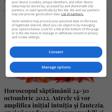
Aceasta…
your device (cookies, unique identifiers, and other device
data) may be stored by, accessed by and shared with 242
partners, or used specifically by this site. We and our partners
Scris de Redacția Jurnal de Emigrant
- sâmbătă, 29 octombrie 2022
may use precise geolocation data.
List of partners.
Some vendors may process your personal data on the basis
of legitimate interest, which you can object to by managing
your options below. Look for a link at the bottom of this page
or in the site menu to manage or withdraw consent in privacy
and cookie settings.
Consent
Manage options
Horoscopul săptămânii 24-30 
octombrie 2022. Astrele vă vor 
amplifica inițial intuiția și fantezia, 