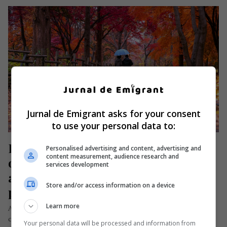
Jurnal de Emigrant asks for your consent
to use your personal data to:
Horoscopul săptămânii 31 
Personalised advertising and content, advertising and
content measurement, audience research and
octombrie – 6 noiembrie 2022 vă 
services development
antrenează voința și vă amplifică 
Store and/or access information on a device
pasiunea
Learn more
Alinierea planetelor în prima jumătate a acestei săptămâni va
crește dorința de a avea mai multă putere și influență.
Your personal data will be processed and information from