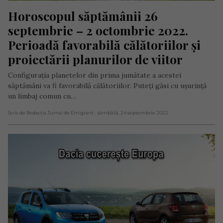
Horoscopul săptămânii 26 
septembrie – 2 octombrie 2022. 
Perioadă favorabilă călătoriilor și 
proiectării planurilor de viitor
Configurația planetelor din prima jumătate a acestei
săptămâni va fi favorabilă călătoriilor. Puteți găsi cu ușurință
un limbaj comun cu…
Scris de Redacția Jurnal de Emigrant
- sâmbătă, 24 septembrie 2022