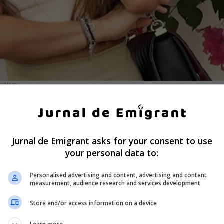
owbiz.ro.
n România pentru a finaliza lucrările de construcție ale une
 de mirosul puternic de gaze răspândit pe casa scării.
Jurnal de Emigrant asks for your consent to use
pid la fața locului și au evacuat de urgență aproximativ 20 d
your personal data to:
iscul unei explozii.
Personalised advertising and content, advertising and content
measurement, audience research and services development
it prea târziu. Cei trei au fost găsiți fără suflare, valorile 
ului.
Store and/or access information on a device