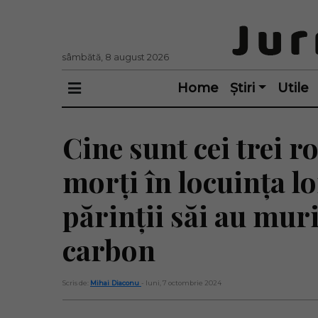
sâmbătă, 8 august 2026
Home
Știri
Utile
Cine sunt cei trei 
morți în locuința l
părinții săi au mur
carbon
Scris de:
Mihai Diaconu
- luni, 7 octombrie 2024