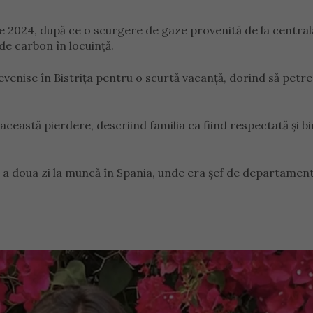
ie 2024, după ce o scurgere de gaze provenită de la central
de carbon în locuință.
 revenise în Bistrița pentru o scurtă vacanță, dorind să petr
eastă pierdere, descriind familia ca fiind respectată și b
ce a doua zi la muncă în Spania, unde era șef de departament