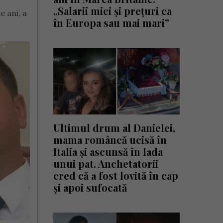
„Salarii mici și prețuri ca
e ani, a
în Europa sau mai mari”
Ultimul drum al Danielei,
mama româncă ucisă în
Italia și ascunsă în lada
unui pat. Anchetatorii
cred că a fost lovită în cap
și apoi sufocată