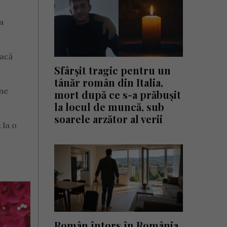
a
eacă
Sfârșit tragic pentru un
tânăr român din Italia,
ine
mort după ce s-a prăbușit
la locul de muncă, sub
soarele arzător al verii
 la o
Român întors în România