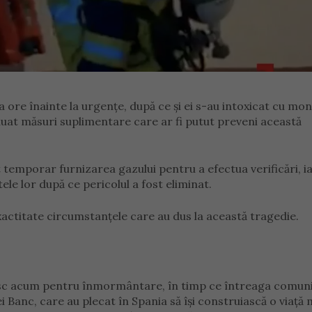
va ore înainte la urgențe, după ce și ei s-au intoxicat cu mo
 luat măsuri suplimentare care ar fi putut preveni această
temporar furnizarea gazului pentru a efectua verificări, i
ele lor după ce pericolul a fost eliminat.
exactitate circumstanțele care au dus la această tragedie.
tesc acum pentru înmormântare, în timp ce întreaga comun
 Banc, care au plecat în Spania să își construiască o viață 