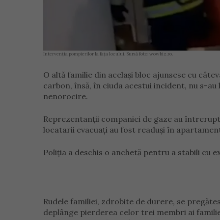
Intervenția pompierilor la fața locului. Sursă foto: wowbiz.ro.
O altă familie din același bloc ajunsese cu câte
carbon, însă, în ciuda acestui incident, nu s-au
nenorocire.
Reprezentanții companiei de gaze au întrerupt 
locatarii evacuați au fost readuși în apartament
Poliția a deschis o anchetă pentru a stabili cu 
Rudele familiei, zdrobite de durere, se pregă
deplânge pierderea celor trei membri ai familiei