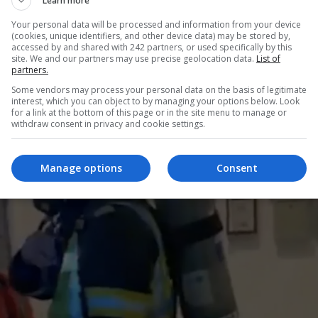
Learn more
Your personal data will be processed and information from your device
 A murit copilul, au murit și părinții,” a declarat unul dintre
(cookies, unique identifiers, and other device data) may be stored by,
accessed by and shared with 242 partners, or used specifically by this
site. We and our partners may use precise geolocation data.
List of
partners.
Some vendors may process your personal data on the basis of legitimate
interest, which you can object to by managing your options below. Look
for a link at the bottom of this page or in the site menu to manage or
withdraw consent in privacy and cookie settings.
Manage options
Consent