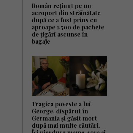
Român reținut pe un
aeroport din străinătate
după ce a fost prins cu
aproape 1.500 de pachete
de țigări ascunse în
bagaje
Tragica poveste a lui
George, dispărut în
Germania și găsit mort
după mai multe căutări.
Își pierduse mama, sora și