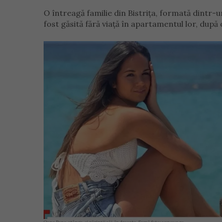
O întreagă familie din Bistrița, formată dintr-un 
fost găsită fără viață în apartamentul lor, după