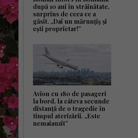
după 10 ani în străinătate,
surprins de ceea ce a
găsit. „Dai un mărunțiș și
ești proprietar!”
Avion cu 180 de pasageri
la bord, la câteva secunde
distanță de o tragedie în
timpul aterizării. „Este
nemaiauzit”