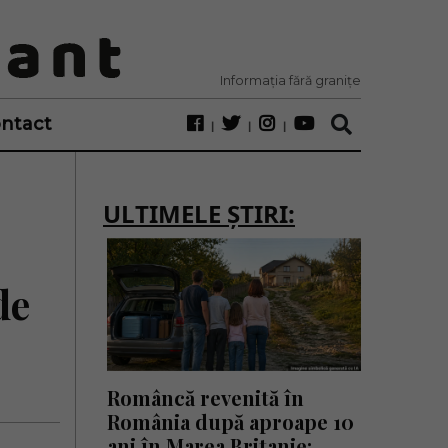
Informația fără granițe
ntact
ULTIMELE ȘTIRI:
de
Româncă revenită în
România după aproape 10
ani în Marea Britanie: