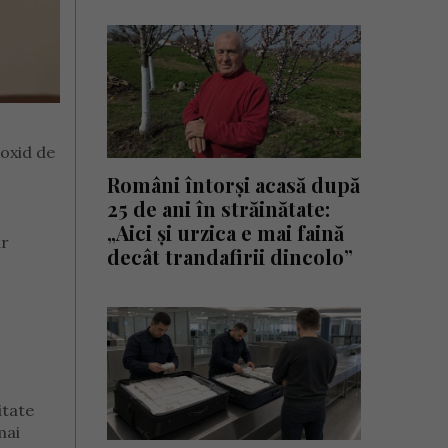
noxid de
Români întorși acasă după
25 de ani în străinătate:
„Aici și urzica e mai faină
ar
decât trandafirii dincolo”
itate
mai