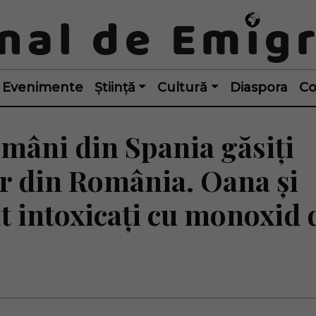
Evenimente
Știință
Cultură
Diaspora
Co
români din Spania găsiți
or din România. Oana și
it intoxicați cu monoxid 