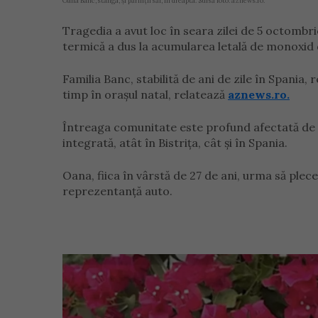
Oana Banc, stânga, și părinții săi, în dreapta. Sursă foto: aznews.ro.
Tragedia a avut loc în seara zilei de 5 octombr
termică a dus la acumularea letală de monoxid 
Familia Banc, stabilită de ani de zile în Spania,
timp în orașul natal, relatează
aznews.ro.
Întreaga comunitate este profund afectată de ac
integrată, atât în Bistrița, cât și în Spania.
Oana, fiica în vârstă de 27 de ani, urma să ple
reprezentanță auto.