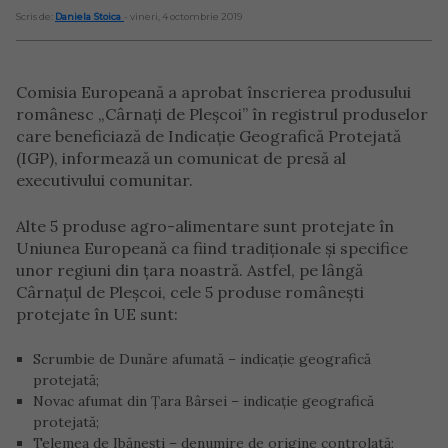
Scris de:
Daniela Stoica
- vineri, 4 octombrie 2019
Comisia Europeană a aprobat înscrierea produsului
românesc „Cârnaţi de Pleşcoi” în registrul produselor
care beneficiază de Indicaţie Geografică Protejată
(IGP), informează un comunicat de presă al
executivului comunitar.
Alte 5 produse agro-alimentare sunt protejate în
Uniunea Europeană ca fiind tradiționale și specifice
unor regiuni din țara noastră. Astfel, pe lângă
Cârnațul de Pleșcoi, cele 5 produse românești
protejate în UE sunt:
Scrumbie de Dunăre afumată – indicație geografică
protejată;
Novac afumat din Țara Bârsei – indicație geografică
protejată;
Telemea de Ibănești – denumire de origine controlată;