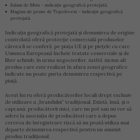
Salam de Sibiu – indicație geografică protejată;
Magiun de prune de Topoloveni – indicație geografică
protejată.
Indicația geografică protejată și denumirea de origine
controlată oferă protecție comercială produselor
cărora li se conferă, pe piața UE și pe piețele cu care
Uniunea Europeană încheie tratate comerciale și de
liber schimb, în urma negocierilor. Astfel, niciun alt
produs care este realizat în afara zonei geografice
indicate nu poate purta denumirea respectivă pe
piață.
Acest lucru oferă producătorilor locali drept exclusiv
de utilizare a „brandului” tradițional. Există, însă, și o
capcană: producătorii mici, care nu pot sau nu vor să
adere la asociația de producători care a depus
cererea de înregistrare riscă să nu poată utiliza mai
departe denumirea respectivă pentru un anumit
produs tradițional.