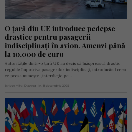
O țară din UE introduce pedepse 
drastice pentru pasagerii 
indisciplinați în avion. Amenzi până 
la 10.000 de euro
Autoritățile dintr-o țară UE au decis să înăsprească drastic
regulile împotriva pasagerilor indisciplinați, introducând ceea
ce presa numește „interdicție pe…
Scris de Mihai Diaconu
- joi, 18 decembrie 2025