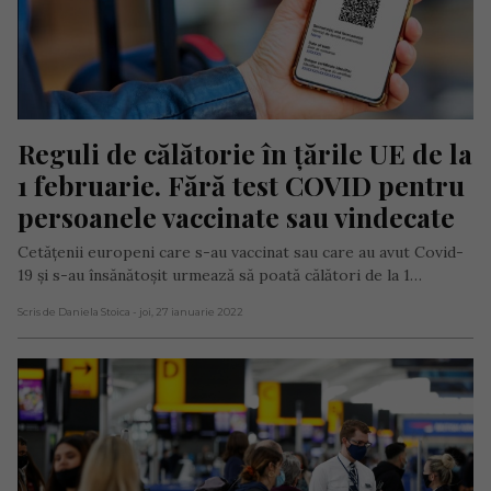
Reguli de călătorie în țările UE de la 
1 februarie. Fără test COVID pentru 
persoanele vaccinate sau vindecate
Cetățenii europeni care s-au vaccinat sau care au avut Covid-
19 și s-au însănătoșit urmează să poată călători de la 1…
Scris de Daniela Stoica
- joi, 27 ianuarie 2022