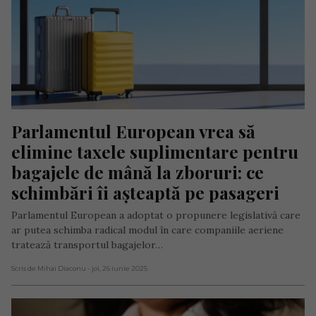
Parlamentul European vrea să 
elimine taxele suplimentare pentru 
bagajele de mână la zboruri: ce 
schimbări îi așteaptă pe pasageri
Parlamentul European a adoptat o propunere legislativă care
ar putea schimba radical modul în care companiile aeriene
tratează transportul bagajelor…
Scris de Mihai Diaconu
- joi, 26 iunie 2025