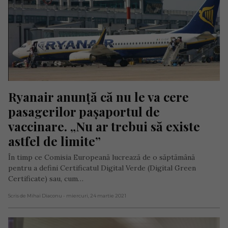
Ryanair anunță că nu le va cere 
pasagerilor pașaportul de 
vaccinare. „Nu ar trebui să existe 
astfel de limite”
În timp ce Comisia Europeană lucrează de o săptămână
pentru a defini Certificatul Digital Verde (Digital Green
Certificate) sau, cum…
Scris de Mihai Diaconu
- miercuri, 24 martie 2021