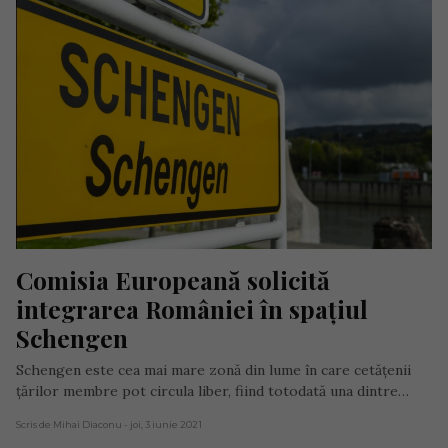
Comisia Europeană solicită 
integrarea României în spațiul 
Schengen
Schengen este cea mai mare zonă din lume în care cetățenii
țărilor membre pot circula liber, fiind totodată una dintre…
Scris de Mihai Diaconu
- joi, 3 iunie 2021