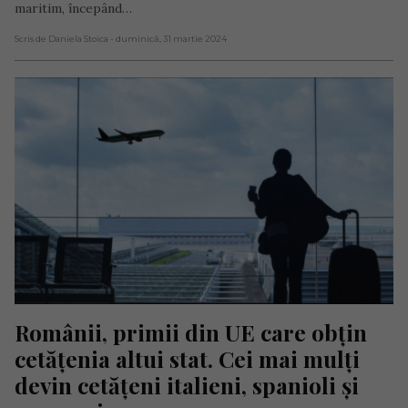
maritim, începând…
Scris de Daniela Stoica
- duminică, 31 martie 2024
Românii, primii din UE care obțin 
cetățenia altui stat. Cei mai mulți 
devin cetățeni italieni, spanioli și 