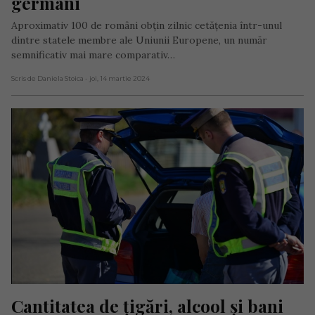
germani
Aproximativ 100 de români obțin zilnic cetățenia într-unul
dintre statele membre ale Uniunii Europene, un număr
semnificativ mai mare comparativ…
Scris de Daniela Stoica
- joi, 14 martie 2024
Cantitatea de țigări, alcool și bani 