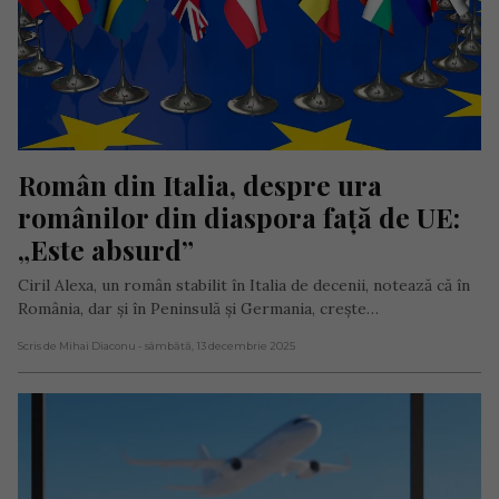
Român din Italia, despre ura 
românilor din diaspora față de UE: 
„Este absurd”
Ciril Alexa, un român stabilit în Italia de decenii, notează că în
România, dar și în Peninsulă și Germania, crește…
Scris de Mihai Diaconu
- sâmbătă, 13 decembrie 2025