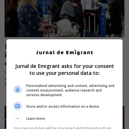
Românii, cei mai refuzați la intrare 
în Marea Britanie dintre toți 
cetățenii UE
Jurnal de Emigrant asks for your consent
to use your personal data to:
Conform ultimelor statistici realizate de autoritățile britanice,
s-a dovedit că mai mult de jumătate dintre cetățenii Uniunii
Europene cărora li…
Personalised advertising and content, advertising and
content measurement, audience research and
Scris de Redacția Jurnal de Emigrant
- marți, 11 ianuarie 2022
services development
Store and/or access information on a device
Learn more
Your personal data will be processed and information from