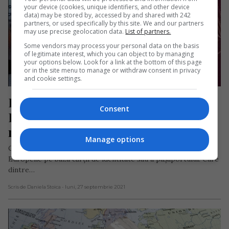
your device (cookies, unique identifiers, and other device
data) may be stored by, accessed by and shared with 242
partners, or used specifically by this site. We and our partners
may use precise geolocation data.
List of partners.
Some vendors may process your personal data on the basis
of legitimate interest, which you can object to by managing
your options below. Look for a link at the bottom of this page
or in the site menu to manage or withdraw consent in privacy
and cookie settings.
Pașaport sau carte de identitate? 
Consent
Documentul cu care este 
recomandat să călătorești în UE
Manage options
Cetățenii români pot călători în statele membre ale Uniunii
Europene pe baza cărții de identitate sau a pașaportului. Care
dintre…
Scris de Daniela Stoica
- luni, 27 septembrie 2021