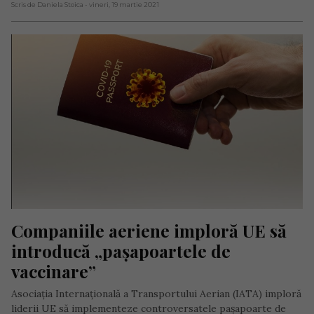
Scris de Daniela Stoica
- vineri, 19 martie 2021
Companiile aeriene imploră UE să 
introducă „pașapoartele de 
vaccinare”
Asociația Internațională a Transportului Aerian (IATA) imploră
liderii UE să implementeze controversatele pașapoarte de