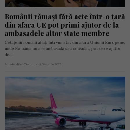
Românii rămași fără acte într-o țară 
din afara UE pot primi ajutor de la 
ambasadele altor state membre
Cetățenii români aflați într-un stat din afara Uniunii Europene,
unde România nu are ambasadă sau consulat, pot cere ajutor
de…
Scris de Mihai Diaconu
- joi, 16 aprilie 2026