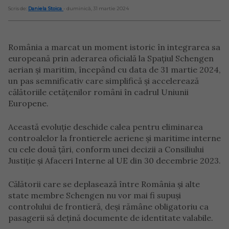
Scris de:
Daniela Stoica
- duminică, 31 martie 2024
România a marcat un moment istoric în integrarea sa
europeană prin aderarea oficială la Spațiul Schengen
aerian și maritim, începând cu data de 31 martie 2024,
un pas semnificativ care simplifică și accelerează
călătoriile cetățenilor români în cadrul Uniunii
Europene.
Această evoluție deschide calea pentru eliminarea
controalelor la frontierele aeriene și maritime interne
cu cele două țări, conform unei decizii a Consiliului
Justiție și Afaceri Interne al UE din 30 decembrie 2023.
Călătorii care se deplasează între România și alte
state membre Schengen nu vor mai fi supuși
controlului de frontieră, deși rămâne obligatoriu ca
pasagerii să dețină documente de identitate valabile.