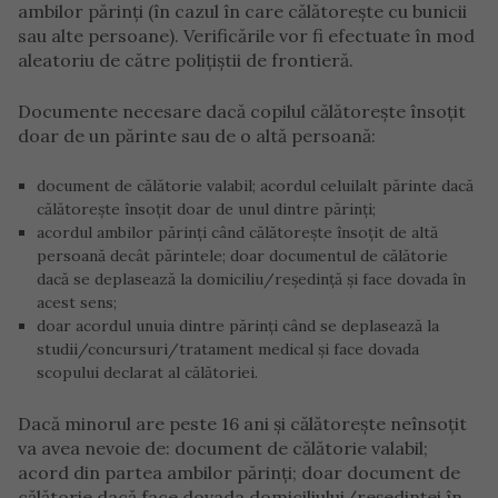
ambilor părinți (în cazul în care călătorește cu bunicii
sau alte persoane). Verificările vor fi efectuate în mod
aleatoriu de către polițiștii de frontieră.
Documente necesare dacă copilul călătoreşte însoţit
doar de un părinte sau de o altă persoană:
document de călătorie valabil; acordul celuilalt părinte dacă
călătoreşte însoţit doar de unul dintre părinţi;
acordul ambilor părinţi când călătoreşte însoţit de altă
persoană decât părintele; doar documentul de călătorie
dacă se deplasează la domiciliu/reşedinţă şi face dovada în
acest sens;
doar acordul unuia dintre părinţi când se deplasează la
studii/concursuri/tratament medical şi face dovada
scopului declarat al călătoriei.
Dacă minorul are peste 16 ani şi călătoreşte neînsoţit
va avea nevoie de: document de călătorie valabil;
acord din partea ambilor părinţi; doar document de
călătorie dacă face dovada domiciliului/reşedinţei în