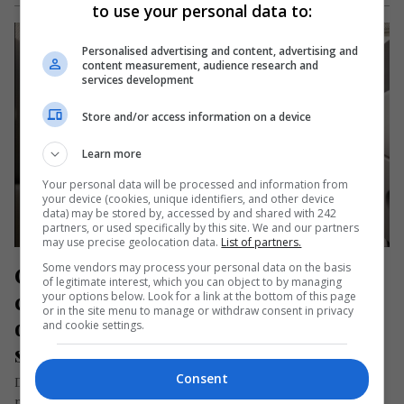
to use your personal data to:
Personalised advertising and content, advertising and
content measurement, audience research and
services development
Store and/or access information on a device
Learn more
Your personal data will be processed and information from
your device (cookies, unique identifiers, and other device
data) may be stored by, accessed by and shared with 242
partners, or used specifically by this site. We and our partners
may use precise geolocation data.
List of partners.
Some vendors may process your personal data on the basis
Condiții de ieșire din țară pentru 
of legitimate interest, which you can object to by managing
cetățenii români minori cu 
your options below. Look for a link at the bottom of this page
or in the site menu to manage or withdraw consent in privacy
domiciliul sau reședința în 
and cookie settings.
străinătate
Consent
Dacă minorul este cetățean român și are domiciliul sau
reședința în străinătate, i se permite ieșirea din România fără