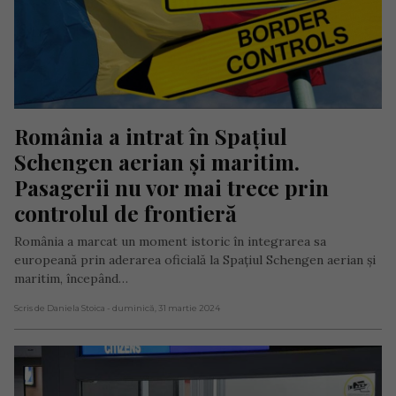
România a intrat în Spațiul 
Schengen aerian și maritim. 
Pasagerii nu vor mai trece prin 
controlul de frontieră
România a marcat un moment istoric în integrarea sa
europeană prin aderarea oficială la Spațiul Schengen aerian și
maritim, începând…
Scris de Daniela Stoica
- duminică, 31 martie 2024