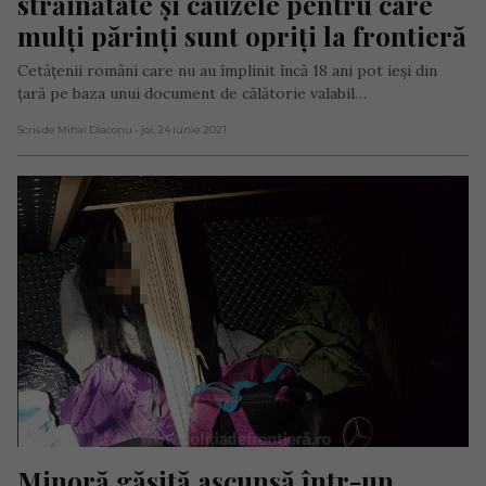
străinătate și cauzele pentru care 
mulți părinți sunt opriți la frontieră
Cetăţenii români care nu au împlinit încă 18 ani pot ieşi din
ţară pe baza unui document de călătorie valabil…
Scris de Mihai Diaconu
- joi, 24 iunie 2021
Minoră găsită ascunsă într-un 