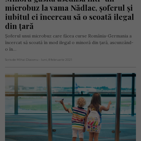
microbuz la vama Nădlac, șoferul și 
iubitul ei încercau să o scoată ilegal 
din țară
Șoferul unui microbuz care făcea curse România-Germania a
încercat să scoată în mod ilegal o minoră din țară, ascunzând-
o în…
Scris de Mihai Diaconu
- luni, 8 februarie 2021