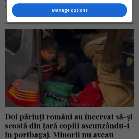
prezentarea…
Manage options
Scris de Daniela Stoica
- miercuri, 20 aprilie 2022
Doi părinți români au încercat să-și 
scoată din țară copiii ascunzându-i 
în portbagaj. Minorii nu aveau 