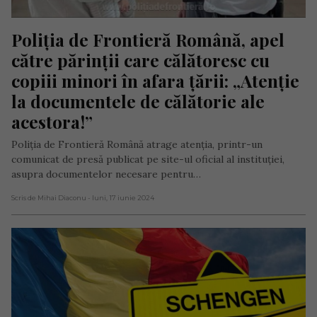
Poliția de Frontieră Română, apel 
către părinții care călătoresc cu 
copiii minori în afara țării: „Atenţie 
la documentele de călătorie ale 
acestora!”
Poliția de Frontieră Română atrage atenția, printr-un
comunicat de presă publicat pe site-ul oficial al instituției,
asupra documentelor necesare pentru…
Scris de Mihai Diaconu
- luni, 17 iunie 2024