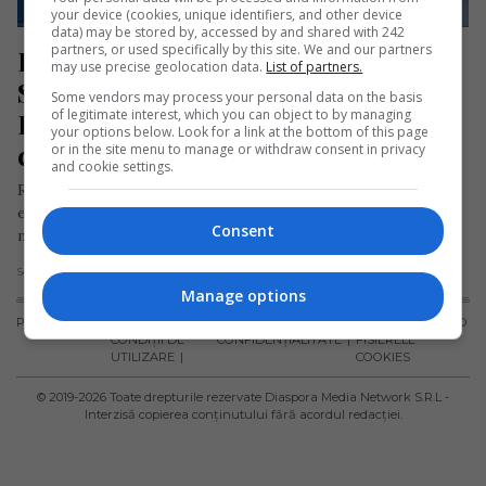
your device (cookies, unique identifiers, and other device
data) may be stored by, accessed by and shared with 242
partners, or used specifically by this site. We and our partners
România a intrat în Spațiul 
may use precise geolocation data.
List of partners.
Schengen aerian și maritim. 
Some vendors may process your personal data on the basis
of legitimate interest, which you can object to by managing
Pasagerii nu vor mai trece prin 
your options below. Look for a link at the bottom of this page
controlul de frontieră
or in the site menu to manage or withdraw consent in privacy
and cookie settings.
România a marcat un moment istoric în integrarea sa
europeană prin aderarea oficială la Spațiul Schengen aerian și
Consent
maritim, începând…
Scris de Daniela Stoica
- duminică, 31 martie 2024
Manage options
PUBLICITATE
TERMENI ȘI
POLITICA DE
POLITICA PRIVIND
CONDIȚII DE
CONFIDENȚIALITATE
FISIERELE
UTILIZARE
COOKIES
© 2019-
2026
Toate drepturile rezervate Diaspora Media Network S.R.L -
Interzisă copierea conținutului fără acordul redacției.