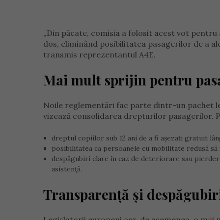
„Din păcate, comisia a folosit acest vot pentr
dos, eliminând posibilitatea pasagerilor de a aleg
transmis reprezentantul A4E.
Mai mult sprijin pentru pas
Noile reglementări fac parte dintr-un pachet le
vizează consolidarea drepturilor pasagerilor. 
dreptul copiilor sub 12 ani de a fi așezați gratuit lân
posibilitatea ca persoanele cu mobilitate redusă să f
despăgubiri clare în caz de deteriorare sau pierder
asistență.
Transparență și despăgubiri
Legislatorii europeni cer, de asemenea, o mai ma