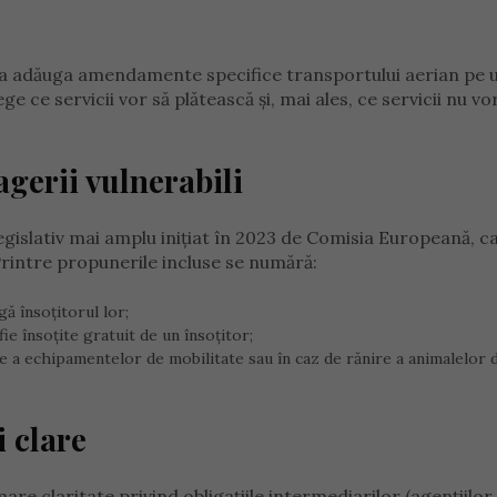
u a adăuga amendamente specifice transportului aerian pe u
e ce servicii vor să plătească și, mai ales, ce servicii nu vor
agerii vulnerabili
gislativ mai amplu inițiat în 2023 de Comisia Europeană, c
Printre propunerile incluse se numără:
gă însoțitorul lor;
ie însoțite gratuit de un însoțitor;
e a echipamentelor de mobilitate sau în caz de rănire a animalelor 
 clare
re claritate privind obligațiile intermediarilor (agențiilor