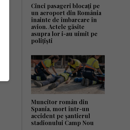
Cinci pasageri blocați pe
un aeroport din România
înainte de îmbarcare în
avion. Actele găsite
asupra lor i-au uimit pe
polițiști
Muncitor român din
Spania, mort într-un
accident pe șantierul
stadionului Camp Nou