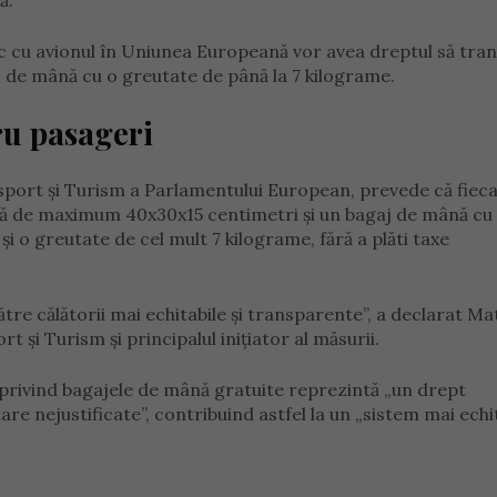
ă.
sc cu avionul în Uniunea Europeană vor avea dreptul să tra
j de mână cu o greutate de până la 7 kilograme.
u pasageri
port și Turism a Parlamentului European, prevede că fiec
lă de maximum 40x30x15 centimetri și un bagaj de mână cu
i o greutate de cel mult 7 kilograme, fără a plăti taxe
re călătorii mai echitabile și transparente”, a declarat Ma
 și Turism și principalul inițiator al măsurii.
or privind bagajele de mână gratuite reprezintă „un drept
e nejustificate”, contribuind astfel la un „sistem mai echit