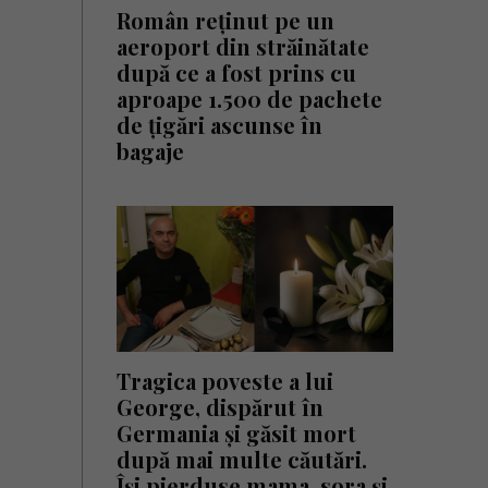
Român reținut pe un
aeroport din străinătate
după ce a fost prins cu
aproape 1.500 de pachete
de țigări ascunse în
bagaje
Tragica poveste a lui
George, dispărut în
Germania și găsit mort
după mai multe căutări.
Își pierduse mama, sora și