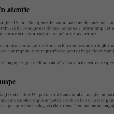
n atenție
ustiție a Uniunii Europene de acum mai bine de zece ani, car
trebui să fie condiționat de taxe adiționale, atâta timp cât 
 greutate și nu contravine normelor de securitate.
onsumatorilor au cerut Comisiei Europene și autorităților n
, care ar impune taxe nejustificate pentru bagajele de mână
ră bagajele „peste dimensiune”, chiar dacă acestea respec
cumpe
tă și voci critice. Un purtător de cuvânt al asociației industr
ă aplicarea noilor reguli ar putea conduce la o creștere gen
entru pasagerii care aleg să călătorească cu mai puține bagaj