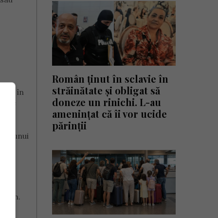
Român ținut în sclavie în
străinătate și obligat să
area în
doneze un rinichi. L-au
le de
amenințat că îi vor ucide
părinții
ția unui
 plen.
ă