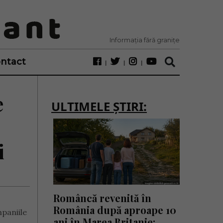
Informația fără granițe
ntact
e
ULTIMELE ȘTIRI:
i
Româncă revenită în
România după aproape 10
paniile
ani în Marea Britanie: