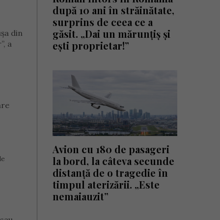
după 10 ani în străinătate,
surprins de ceea ce a
găsit. „Dai un mărunțiș și
șa din
”, a
ești proprietar!”
are
Avion cu 180 de pasageri
la bord, la câteva secunde
de
distanță de o tragedie în
timpul aterizării. „Este
nemaiauzit”
 sau