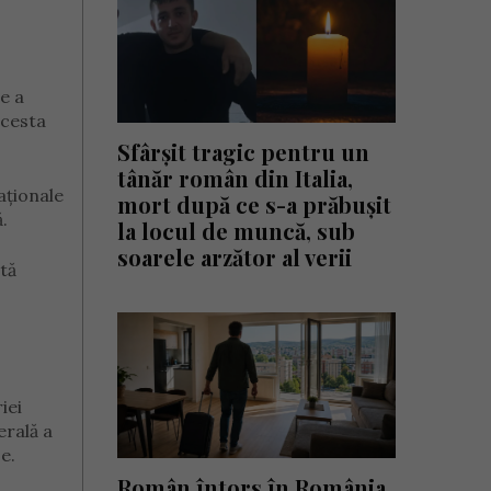
e a
acesta
Sfârșit tragic pentru un
tânăr român din Italia,
aționale
mort după ce s-a prăbușit
.
la locul de muncă, sub
soarele arzător al verii
tă
iei
erală a
e.
Român întors în România