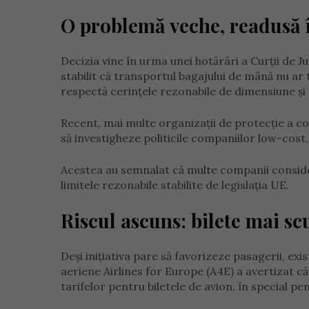
O problemă veche, readusă î
Decizia vine în urma unei hotărâri a Curții de J
stabilit că transportul bagajului de mână nu ar 
respectă cerințele rezonabile de dimensiune și
Recent, mai multe organizații de protecție a c
să investigheze politicile companiilor low-cost
Acestea au semnalat că multe companii conside
limitele rezonabile stabilite de legislația UE.
Riscul ascuns: bilete mai s
Deși inițiativa pare să favorizeze pasagerii, exis
aeriene Airlines for Europe (A4E) a avertizat c
tarifelor pentru biletele de avion, în special p