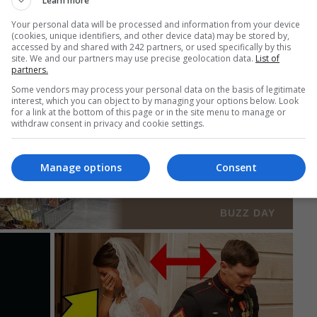
 finală ar putea suferi modificări.
Learn more
Your personal data will be processed and information from your device
(cookies, unique identifiers, and other device data) may be stored by,
accessed by and shared with 242 partners, or used specifically by this
site. We and our partners may use precise geolocation data.
List of
partners.
Some vendors may process your personal data on the basis of legitimate
interest, which you can object to by managing your options below. Look
for a link at the bottom of this page or in the site menu to manage or
withdraw consent in privacy and cookie settings.
Manage options
Consent