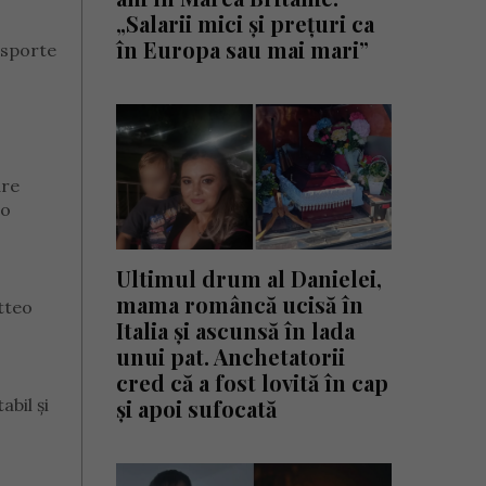
„Salarii mici și prețuri ca
în Europa sau mai mari”
nsporte
are
 o
Ultimul drum al Danielei,
mama româncă ucisă în
tteo
Italia și ascunsă în lada
unui pat. Anchetatorii
cred că a fost lovită în cap
și apoi sufocată
abil și