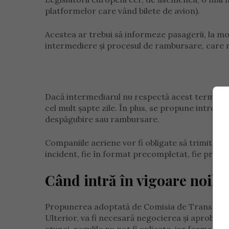
platformelor care vând bilete de avion).
Acestea ar trebui să informeze pasagerii, la mom
intermediere și procesul de rambursare, care nu
Dacă intermediarul nu respectă acest termen, 
cel mult șapte zile. În plus, se propune introd
despăgubire sau rambursare.
Companiile aeriene vor fi obligate să trimită a
incident, fie în format precompletat, fie prin
Când intră în vigoare noile 
Propunerea adoptată de Comisia de Transport a
Ulterior, va fi necesară negocierea și aprobar