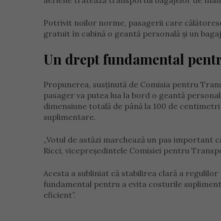
aeriene tratează transportul bagajelor de mân
Potrivit noilor norme, pasagerii care călătore
gratuit în cabină o geantă personală și un baga
Un drept fundamental pentr
Propunerea, susținută de Comisia pentru Trans
pasager va putea lua la bord o geantă persona
dimensiune totală de până la 100 de centimetri ș
suplimentare.
„Votul de astăzi marchează un pas important căt
Ricci, vicepreședintele Comisiei pentru Transport
Acesta a subliniat că stabilirea clară a regulil
fundamental pentru a evita costurile suplimentar
eficient”.