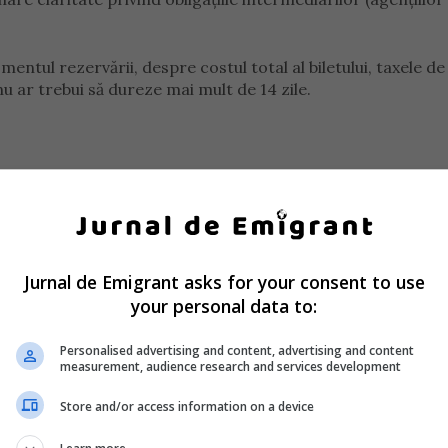
entul rezervării, despre costul total al biletului, taxele de
 ar trebui să dureze mai mult de 14 zile.
transportatorul aerian va fi obligat să proceseze ramburs
ucerea unui formular comun la nivel european pentru cereri
cest formular pasagerilor în termen de 48 de ore de la apari
Jurnal de Emigrant asks for your consent to use
tr-un canal de comunicare automat alternativ.
your personal data to:
reguli
Personalised advertising and content, advertising and content
measurement, audience research and services development
 Parlamentului European urmează să fie supusă votului în
Store and/or access information on a device
ea finală de către statele membre ale Uniunii Europene. Pân