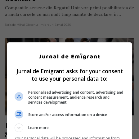
Companiile aeriene din Regatul Unit vor primi posibilitatea de
a anula cursele cu mai mult timp înainte de decolare, în…
Scris de Mihai Diaconu
- miercuri, 6 mai 2026
Jurnal de Emigrant asks for your consent
to use your personal data to:
Personalised advertising and content, advertising and
content measurement, audience research and
services development
Store and/or access information on a device
Pasager mort în timpul unui zbor. 
Learn more
S-a prăbușit la podea și nu a mai 
Your personal data will be processed and information from