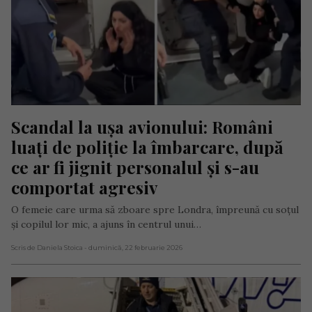
Scandal la ușa avionului: Români 
luați de poliție la îmbarcare, după 
ce ar fi jignit personalul și s-au 
comportat agresiv
O femeie care urma să zboare spre Londra, împreună cu soțul
și copilul lor mic, a ajuns în centrul unui…
Scris de Daniela Stoica
- duminică, 22 februarie 2026