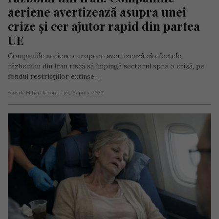
aeriene avertizează asupra unei 
crize și cer ajutor rapid din partea 
UE
Companiile aeriene europene avertizează că efectele
războiului din Iran riscă să împingă sectorul spre o criză, pe
fondul restricțiilor extinse…
Scris de Mihai Diaconu
- joi, 16 aprilie 2026