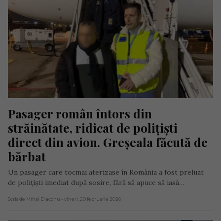
Pasager român întors din 
străinătate, ridicat de polițiști 
direct din avion. Greșeala făcută de 
bărbat
Un pasager care tocmai aterizase în România a fost preluat
de polițiști imediat după sosire, fără să apuce să iasă…
Scris de Mihai Diaconu
- vineri, 20 februarie 2026