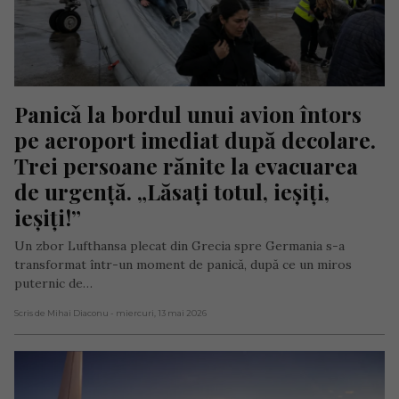
Panicǎ la bordul unui avion întors 
pe aeroport imediat după decolare. 
Trei persoane rănite la evacuarea 
de urgență. „Lăsați totul, ieșiți, 
ieșiți!”
Un zbor Lufthansa plecat din Grecia spre Germania s-a
transformat într-un moment de panică, după ce un miros
puternic de…
Scris de Mihai Diaconu
- miercuri, 13 mai 2026