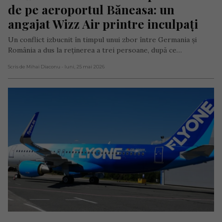
de pe aeroportul Băneasa: un 
angajat Wizz Air printre inculpați
Un conflict izbucnit în timpul unui zbor între Germania și
România a dus la reținerea a trei persoane, după ce…
Scris de Mihai Diaconu
- luni, 25 mai 2026