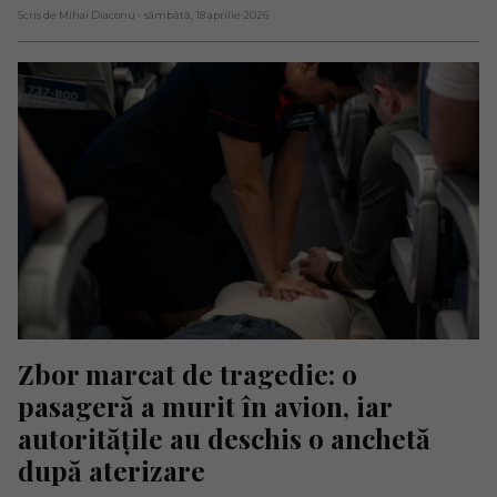
Scris de Mihai Diaconu
- sâmbătă, 18 aprilie 2026
Zbor marcat de tragedie: o 
pasageră a murit în avion, iar 
autoritățile au deschis o anchetă 
după aterizare