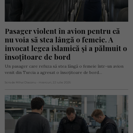
Pasager violent în avion pentru că 
nu voia să stea lângă o femeie. A 
invocat legea islamică și a pălmuit o 
însoțitoare de bord
Un pasager care refuza să stea lângă o femeie într-un avion
venit din Turcia a agresat o însoțitoare de bord…
Scris de Mihai Diaconu
- miercuri, 22 iulie 2026