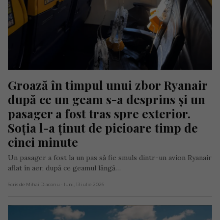
Groază în timpul unui zbor Ryanair 
după ce un geam s-a desprins și un 
pasager a fost tras spre exterior. 
Soția l-a ținut de picioare timp de 
cinci minute
Un pasager a fost la un pas să fie smuls dintr-un avion Ryanair
aflat în aer, după ce geamul lângă…
Scris de Mihai Diaconu
- luni, 13 iulie 2026