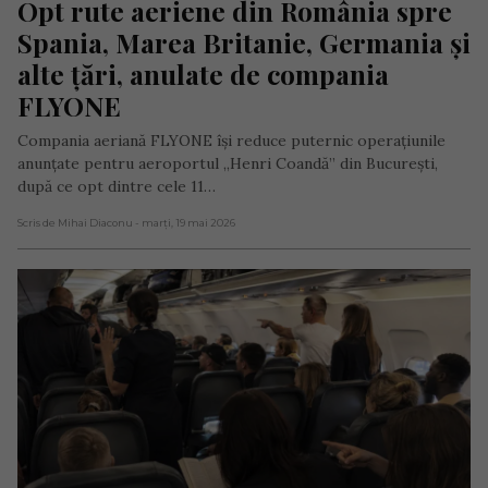
Opt rute aeriene din România spre 
Spania, Marea Britanie, Germania și 
alte țări, anulate de compania 
FLYONE
Compania aeriană FLYONE își reduce puternic operațiunile
anunțate pentru aeroportul „Henri Coandă” din București,
după ce opt dintre cele 11…
Scris de Mihai Diaconu
- marți, 19 mai 2026