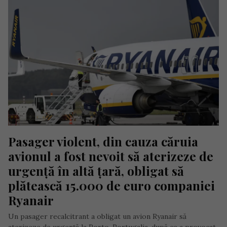
Pasager violent, din cauza căruia 
avionul a fost nevoit să aterizeze de 
urgență în altă țară, obligat să 
plătească 15.000 de euro companiei 
Ryanair
Un pasager recalcitrant a obligat un avion Ryanair să
aterizeze de urgență la Porto, Portugalia, după ce a provocat