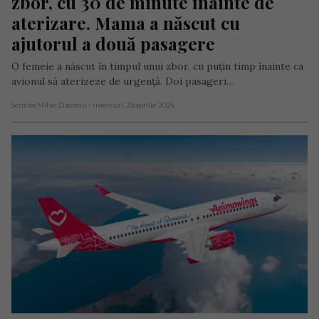
zbor, cu 30 de minute înainte de 
aterizare. Mama a născut cu 
ajutorul a două pasagere
O femeie a născut în timpul unui zbor, cu puțin timp înainte ca
avionul să aterizeze de urgență. Doi pasageri…
Scris de Mihai Diaconu
- miercuri, 29 aprilie 2026