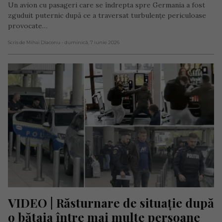
Un avion cu pasageri care se îndrepta spre Germania a fost
zguduit puternic după ce a traversat turbulențe periculoase
provocate…
Scris de Mihai Diaconu
- duminică, 7 iunie 2026
VIDEO | Răsturnare de situație după 
o bătaia între mai multe persoane 