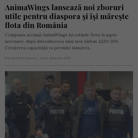
AnimaWings lansează noi zboruri 
utile pentru diaspora și își mărește 
flota din România
Compania aeriană AnimaWings își extinde flota la șapte
aeronave, după introducerea unui nou Airbus A220-300.
Creșterea capacității va permite lansarea…
Scris de Mihai Diaconu
- marți, 28 aprilie 2026