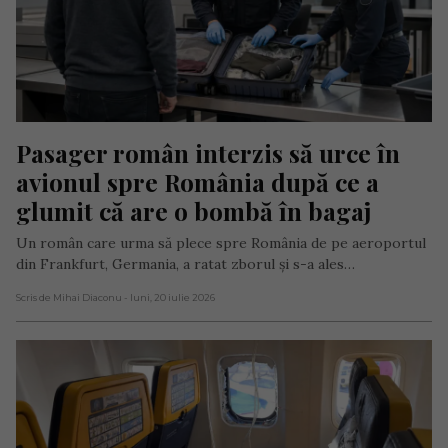
Pasager român interzis să urce în 
avionul spre România după ce a 
glumit că are o bombă în bagaj
Un român care urma să plece spre România de pe aeroportul
din Frankfurt, Germania, a ratat zborul și s-a ales…
Scris de Mihai Diaconu
- luni, 20 iulie 2026