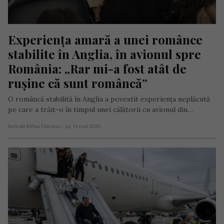
Experiența amară a unei românce 
stabilite în Anglia, în avionul spre 
România: „Rar mi-a fost atât de 
rușine că sunt româncă”
O româncă stabilită în Anglia a povestit experiența neplăcută
pe care a trăit-o în timpul unei călătorii cu avionul din…
Scris de Mihai Diaconu
- joi, 14 mai 2026