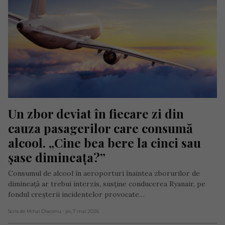
Un zbor deviat în fiecare zi din 
cauza pasagerilor care consumă 
alcool. „Cine bea bere la cinci sau 
șase dimineața?”
Consumul de alcool în aeroporturi înaintea zborurilor de
dimineață ar trebui interzis, susține conducerea Ryanair, pe
fondul creșterii incidentelor provocate…
Scris de Mihai Diaconu
- joi, 7 mai 2026