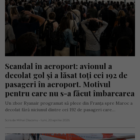
Scandal în aeroport: avionul a 
decolat gol și a lăsat toți cei 192 de 
pasageri în aeroport. Motivul 
pentru care nu s-a făcut îmbarcarea
Un zbor Ryanair programat să plece din Franța spre Maroc a
decolat fără niciunul dintre cei 192 de pasageri care…
Scris de Mihai Diaconu
- luni, 20 aprilie 2026