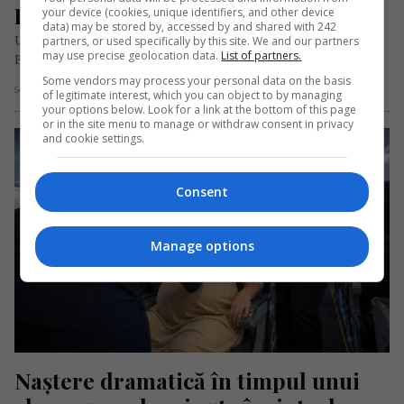
putut fi salvat
your device (cookies, unique identifiers, and other device
data) may be stored by, accessed by and shared with 242
Un pasager a murit la bordul unui zbor decolat din Marea
partners, or used specifically by this site. We and our partners
may use precise geolocation data.
List of partners.
Britanie, după ce s-a prăbușit înainte ca aeronava să…
Some vendors may process your personal data on the basis
Scris de Mihai Diaconu
- vineri, 1 mai 2026
of legitimate interest, which you can object to by managing
your options below. Look for a link at the bottom of this page
or in the site menu to manage or withdraw consent in privacy
and cookie settings.
Consent
Manage options
Naștere dramatică în timpul unui 