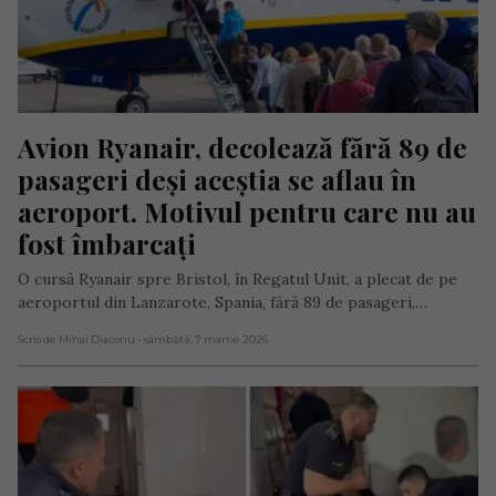
Avion Ryanair, decolează fără 89 de 
pasageri deși aceștia se aflau în 
aeroport. Motivul pentru care nu au 
fost îmbarcați
O cursă Ryanair spre Bristol, în Regatul Unit, a plecat de pe
aeroportul din Lanzarote, Spania, fără 89 de pasageri,…
Scris de Mihai Diaconu
- sâmbătă, 7 martie 2026