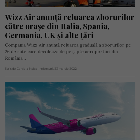
Wizz Air anunță reluarea zborurilor 
către orașe din Italia, Spania, 
Germania, UK și alte țări
Compania Wizz Air anunță reluarea graduală a zborurilor pe
26 de rute care decolează de pe șapte aeroporturi din
România…
Scris de Daniela Stoica
- miercuri, 23 martie 2022