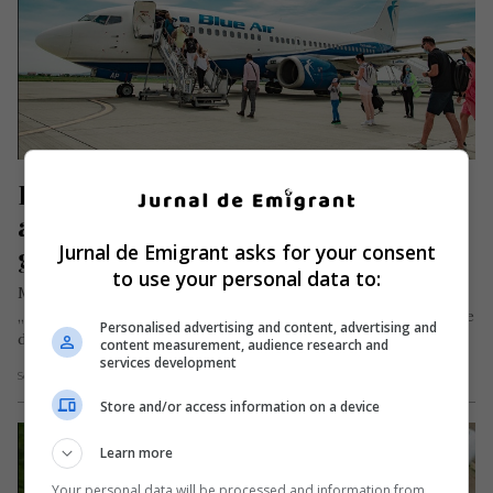
Blue Air, promoție la biletele de 
avion: „Cumperi 1, primești 1 
Jurnal de Emigrant asks for your consent
gratuit”
to use your personal data to:
Miercuri, 13 octombrie 2021, Blue Air desfășoară promoția
„Cumperi 1, primești 1 Gratuit” pentru toate zborurile cu date
Personalised advertising and content, advertising and
de călătorie…
content measurement, audience research and
services development
Scris de Daniela Stoica
- miercuri, 13 octombrie 2021
Store and/or access information on a device
Learn more
Your personal data will be processed and information from