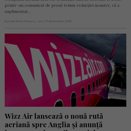
printr-un comunicat de presă trimis redacției noastre, că a
suplimentat…
Scris de Mihai Diaconu
- luni, 21 decembrie 2020
Wizz Air lansează o nouă rută 
aeriană spre Anglia și anunță 