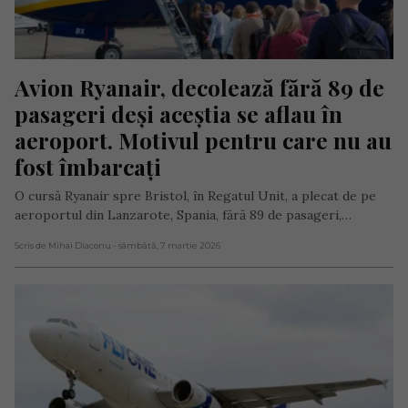
Avion Ryanair, decolează fără 89 de 
pasageri deși aceștia se aflau în 
aeroport. Motivul pentru care nu au 
fost îmbarcați
O cursă Ryanair spre Bristol, în Regatul Unit, a plecat de pe
aeroportul din Lanzarote, Spania, fără 89 de pasageri,…
Scris de Mihai Diaconu
- sâmbătă, 7 martie 2026