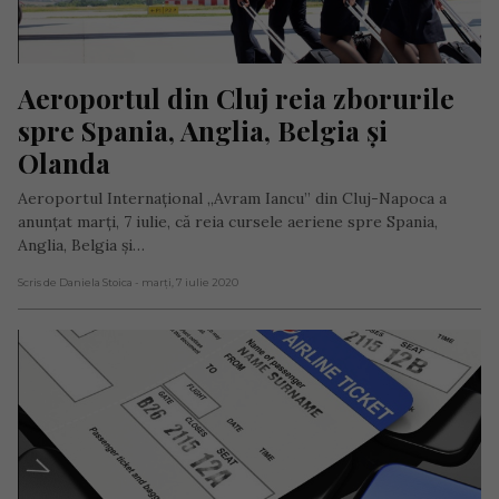
Aeroportul din Cluj reia zborurile 
spre Spania, Anglia, Belgia și 
Olanda
Aeroportul Internaţional „Avram Iancu” din Cluj-Napoca a
anunţat marţi, 7 iulie, că reia cursele aeriene spre Spania,
Anglia, Belgia și…
Scris de Daniela Stoica
- marți, 7 iulie 2020