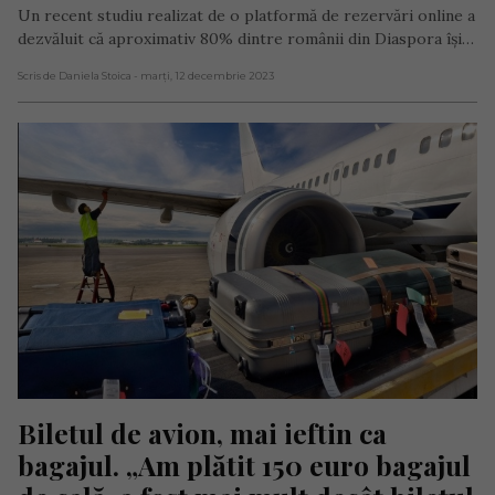
Un recent studiu realizat de o platformă de rezervări online a
dezvăluit că aproximativ 80% dintre românii din Diaspora își…
Scris de Daniela Stoica
- marți, 12 decembrie 2023
Biletul de avion, mai ieftin ca 
bagajul. „Am plătit 150 euro bagajul 