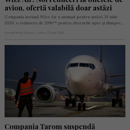
avion, ofertă valabilă doar astăzi
Compania aeriană Wizz Air a anunțat pentru astăzi, 31 iulie
2020, o reducere de 20%** pentru zborurile spre și dinspre…
Scris de Mihai Diaconu
- vineri, 31 iulie 2020
Compania Tarom suspendă 