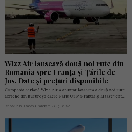
Wizz Air lansează două noi rute din 
România spre Franța și Țările de 
Jos. Date și prețuri disponibile
Compania aeriană Wizz Air a anunțat lansarea a două noi rute
aeriene din București către Paris Orly (Franța) și Maastricht…
Scris de Mihai Diaconu
- sâmbătă, 2 august 2025