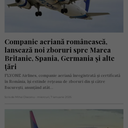
Companie aeriană românească, 
lansează noi zboruri spre Marea 
Britanie, Spania, Germania și alte 
țări
FLYONE Airlines, companie aeriană înregistrată și certificată
în România, își extinde rețeaua de zboruri din și către
București, anunțând atât…
Scris de Mihai Diaconu
- miercuri, 7 ianuarie 2026