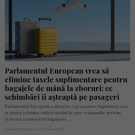
Parlamentul European vrea să 
elimine taxele suplimentare pentru 
bagajele de mână la zboruri: ce 
schimbări îi așteaptă pe pasageri
Parlamentul European a adoptat o propunere legislativă care
ar putea schimba radical modul în care companiile aeriene
tratează transportul bagajelor…
Scris de Mihai Diaconu
- joi, 26 iunie 2025