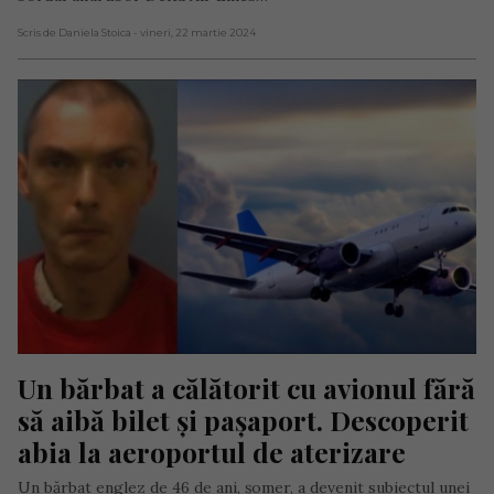
Scris de Daniela Stoica
- vineri, 22 martie 2024
Un bărbat a călătorit cu avionul fără 
să aibă bilet și pașaport. Descoperit 
abia la aeroportul de aterizare
Un bărbat englez de 46 de ani, șomer, a devenit subiectul unei