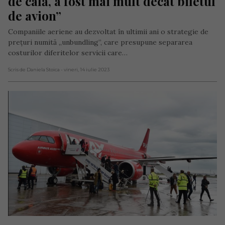
de cală, a fost mai mult decât biletul 
de avion”
Companiile aeriene au dezvoltat în ultimii ani o strategie de
prețuri numită „unbundling”, care presupune separarea
costurilor diferitelor servicii care…
Scris de Daniela Stoica
- vineri, 14 iulie 2023