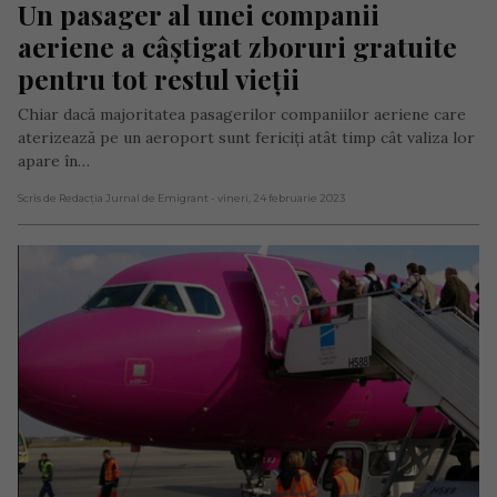
Un pasager al unei companii 
aeriene a câștigat zboruri gratuite 
pentru tot restul vieții
Chiar dacă majoritatea pasagerilor companiilor aeriene care
aterizează pe un aeroport sunt fericiți atât timp cât valiza lor
apare în…
Scris de Redacția Jurnal de Emigrant
- vineri, 24 februarie 2023