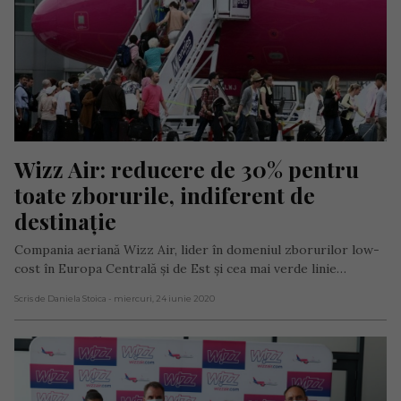
Wizz Air: reducere de 30% pentru 
toate zborurile, indiferent de 
destinație
Compania aeriană Wizz Air, lider în domeniul zborurilor low-
cost în Europa Centrală și de Est și cea mai verde linie…
Scris de Daniela Stoica
- miercuri, 24 iunie 2020