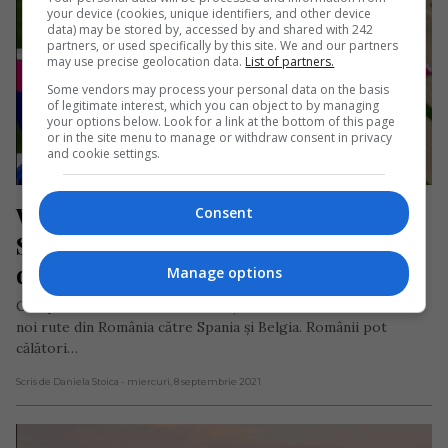
your device (cookies, unique identifiers, and other device
data) may be stored by, accessed by and shared with 242
partners, or used specifically by this site. We and our partners
may use precise geolocation data.
List of partners.
Some vendors may process your personal data on the basis
of legitimate interest, which you can object to by managing
your options below. Look for a link at the bottom of this page
or in the site menu to manage or withdraw consent in privacy
and cookie settings.
Wizz Air anunță noi zboruri spre 
Consent
Spania și Belgia începând din luna 
decembrie
Manage options
Compania aeriană Wizz Air anunță astăzi introducerea a două
noi rute din România către Spania și Belgia. Românii pot
călători…
Scris de Daniela Stoica
- miercuri, 8 septembrie 2021