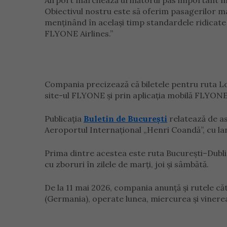
Airport marchează următorul pas important în 
Obiectivul nostru este să oferim pasagerilor ma
menținând în același timp standardele ridicate 
FLYONE Airlines.”
Compania precizează că biletele pentru ruta L
site-ul FLYONE și prin aplicația mobilă FLYONE 
Publicația
Buletin de București
relatează de a
Aeroportul Internațional „Henri Coandă”, cu lan
Prima dintre acestea este ruta București–Dublin
cu zboruri în zilele de marți, joi și sâmbătă.
De la 11 mai 2026, compania anunță și rutele că
(Germania), operate lunea, miercurea și vinere