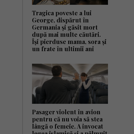
Tragica poveste a lui
George, dispărut în
Germania și găsit mort
după mai multe căutări.
Își pierduse mama, sora și
un frate în ultimii ani
Pasager violent în avion
pentru că nu voia să stea
lângă o femeie. A invocat
legea islamică și a pălmuit