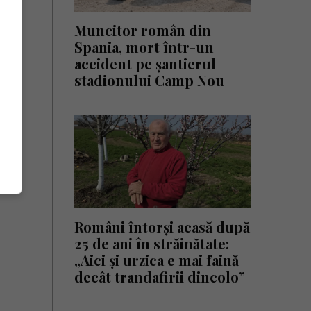
Muncitor român din
Spania, mort într-un
accident pe șantierul
stadionului Camp Nou
Români întorși acasă după
25 de ani în străinătate:
„Aici și urzica e mai faină
decât trandafirii dincolo”