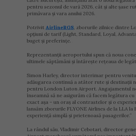
către București, anunțând atât o nouă legătură 
pentru sezonul de vară 2026, cât și alte șase ru
primăvara și vara anului 2026.
Potrivit
AirlineRGS
, zborurile zilnice dintre 
opțiuni de tarif (Light, Standard, Loyal, Advant
buget și preferințe.
Reprezentanții aeroportului spun că noua conexi
ultimele săptămâni și întărește rețeaua de legăt
Simon Harley, director interimar pentru venitu
adăugarea continuă a atâtor rute și destinații
pentru London Luton Airport. Angajamentul nostr
înseamnă să ne asigurăm că facem legătura cu de
exact așa – un oraș al contrastelor și o experie
lansăm zborurile FLYONE Airlines de la LLA la B
experiență simplă și prietenoasă pasagerilor.”
La rândul său, Vladimir Cebotari, director gen