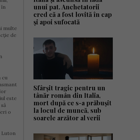
nii,
unui pat. Anchetatorii
 în
cred că a fost lovită în cap
și apoi sufocată
ai multe
ncție de
n
ă cu
iasmant
Sfârșit tragic pentru un
lor
tânăr român din Italia,
ul este
mort după ce s-a prăbușit
 să
la locul de muncă, sub
eri o
soarele arzător al verii
n Luton