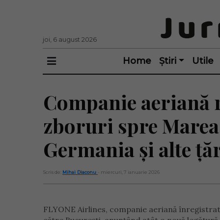
joi, 6 august 2026
Home
Știri
Utile
Companie aeriană r
zboruri spre Marea 
Germania și alte țăr
Scris de:
Mihai Diaconu
- miercuri, 7 ianuarie 2026
FLYONE Airlines, companie aeriană înregistrată 