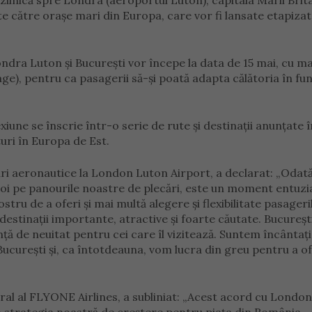
zilnică spre Londra (aeroportul Luton), capitala Marii Brita
te către orașe mari din Europa, care vor fi lansate etapizat
Londra Luton și București vor începe la data de 15 mai, cu m
age), pentru ca pasagerii să-și poată adapta călătoria în fu
une se înscrie într-o serie de rute și destinații anunțate î
uri în Europa de Est.
ri aeronautice la London Luton Airport, a declarat: „Odat
 noi pe panourile noastre de plecări, este un moment entuz
u de a oferi și mai multă alegere și flexibilitate pasageri
stinații importante, atractive și foarte căutate. București
nță de neuitat pentru cei care îl vizitează. Suntem încântați
ucurești și, ca întotdeauna, vom lucra din greu pentru a of
eral al FLYONE Airlines, a subliniat: „Acest acord cu Londo