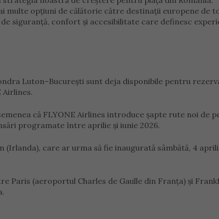
strategia noastră de creștere pentru piața din România.
i multe opțiuni de călătorie către destinații europene de t
de siguranță, confort și accesibilitate care definesc exper
ondra Luton–București sunt deja disponibile pentru rezerv
Airlines.
semenea că FLYONE Airlines introduce șapte rute noi de p
sări programate între aprilie și iunie 2026.
 (Irlanda), care ar urma să fie inaugurată sâmbătă, 4 april
tre Paris (aeroportul Charles de Gaulle din Franța) și Frank
a.