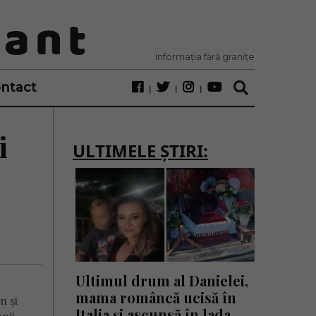
Informația fără granițe
ntact
i
ULTIMELE ȘTIRI:
Ultimul drum al Danielei,
mama româncă ucisă în
n și
Italia și ascunsă în lada