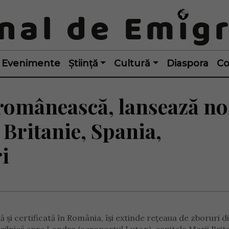
Evenimente
Știință
Cultură
Diaspora
Co
omânească, lansează no
Britanie, Spania,
i
și certificată în România, își extinde rețeaua de zboruri di