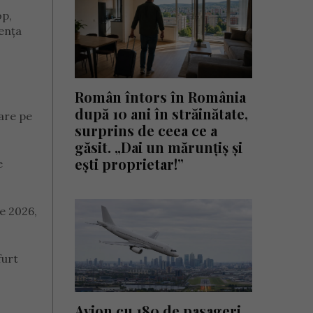
op,
iența
Român întors în România
după 10 ani în străinătate,
are pe
surprins de ceea ce a
găsit. „Dai un mărunțiș și
ești proprietar!”
e
ie 2026,
furt
Avion cu 180 de pasageri