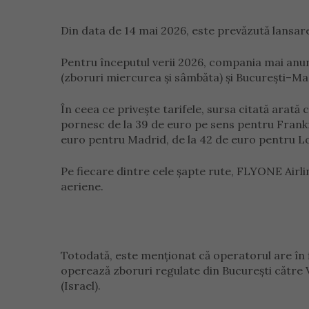
Din data de 14 mai 2026, este prevăzută lansare
Pentru începutul verii 2026, compania mai anun
(zboruri miercurea și sâmbăta) și București–Madr
În ceea ce privește tarifele, sursa citată arată c
pornesc de la 39 de euro pe sens pentru Frankfu
euro pentru Madrid, de la 42 de euro pentru Lo
Pe fiecare dintre cele șapte rute, FLYONE Airl
aeriene.
Totodată, este menționat că operatorul are în fl
operează zboruri regulate din București către Ve
(Israel).