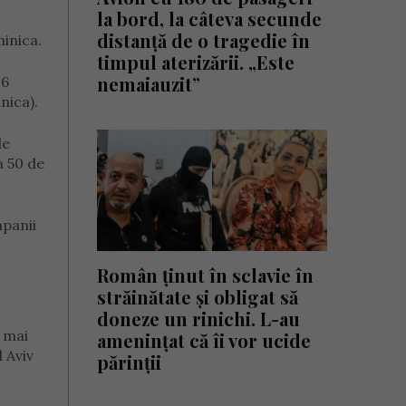
la bord, la câteva secunde
distanță de o tragedie în
minica.
timpul aterizării. „Este
nemaiauzit”
26
nica).
le
a 50 de
mpanii
Român ținut în sclavie în
străinătate și obligat să
doneze un rinichi. L-au
, mai
amenințat că îi vor ucide
 Aviv
părinții