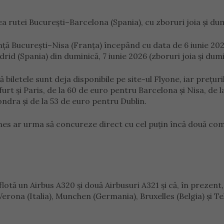
a rutei București–Barcelona (Spania), cu zboruri joia și du
ță București–Nisa (Franța) începând cu data de 6 iunie 20
id (Spania) din duminică, 7 iunie 2026 (zboruri joia și dumi
ă biletele sunt deja disponibile pe site-ul Flyone, iar prețuri
rt și Paris, de la 60 de euro pentru Barcelona și Nisa, de l
ndra și de la 53 de euro pentru Dublin.
ines ar urma să concureze direct cu cel puțin încă două co
otă un Airbus A320 și două Airbusuri A321 și că, în prezent
rona (Italia), Munchen (Germania), Bruxelles (Belgia) și Tel