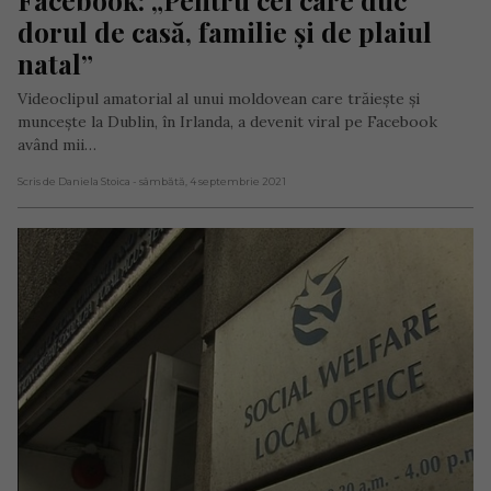
dorul de casă, familie și de plaiul 
natal”
Videoclipul amatorial al unui moldovean care trăiește și
muncește la Dublin, în Irlanda, a devenit viral pe Facebook
având mii…
Scris de Daniela Stoica
- sâmbătă, 4 septembrie 2021