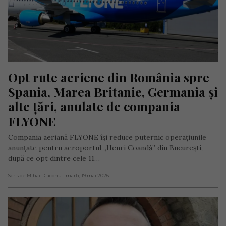
Opt rute aeriene din România spre 
Spania, Marea Britanie, Germania și 
alte țări, anulate de compania 
FLYONE
Compania aeriană FLYONE își reduce puternic operațiunile
anunțate pentru aeroportul „Henri Coandă” din București,
după ce opt dintre cele 11…
Scris de Mihai Diaconu
- marți, 19 mai 2026