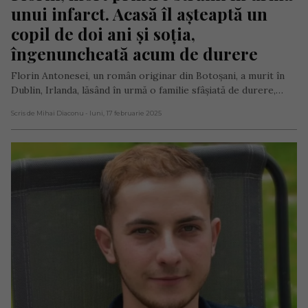
unui infarct. Acasă îl așteaptă un 
copil de doi ani și soția, 
îngenuncheată acum de durere
Florin Antonesei, un român originar din Botoșani, a murit în
Dublin, Irlanda, lăsând în urmă o familie sfâșiată de durere,…
Scris de Mihai Diaconu
- luni, 17 februarie 2025