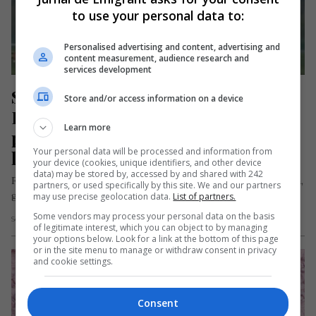
to use your personal data to:
Personalised advertising and content, advertising and
content measurement, audience research and
services development
Sute de zboruri anulate în Marea 
Store and/or access information on a device
Britanie din cauza vântului 
Learn more
puternic. Un avion a avut probleme 
Your personal data will be processed and information from
la aterizare
your device (cookies, unique identifiers, and other device
data) may be stored by, accessed by and shared with 242
Furtuna Kathleen a pus stăpânire pe Marea Britanie și Irlanda,
partners, or used specifically by this site. We and our partners
generând un haos total în transportul aerian și lăsând mii…
may use precise geolocation data.
List of partners.
Some vendors may process your personal data on the basis
Scris de Daniela Stoica
- luni, 8 aprilie 2024
of legitimate interest, which you can object to by managing
your options below. Look for a link at the bottom of this page
or in the site menu to manage or withdraw consent in privacy
and cookie settings.
Consent