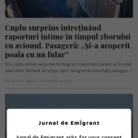
Cuplu surprins întreținând 
raporturi intime în timpul zborului 
cu avionul. Pasageră: „Și-a acoperit 
poala cu un fular”
Un cuplu a fost surprins în timp ce raporturi intime la bordul
unui zbor British Airways, spre dezgustul celorlalți pasager…
Scris de Mihai Diaconu
- sâmbătă, 18 mai 2024
Jurnal de Emigrant asks for your consent