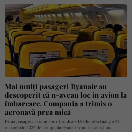
Mai mulți pasageri Ryanair au 
descoperit că n-aveau loc în avion la 
îmbarcare. Compania a trimis o 
aeronavă prea mică
Nouă pasageri ai unui zbor Londra – Dublin efectuat pe 21
octombrie 2022 de compania Ryanair s-au trezit că nu…