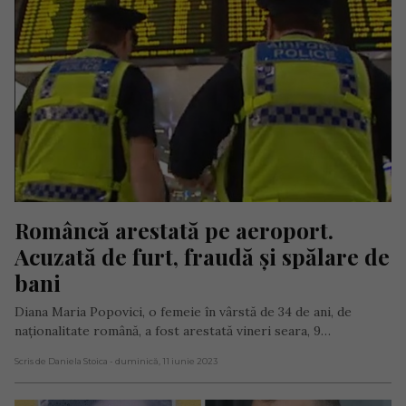
Româncă arestată pe aeroport. 
Acuzată de furt, fraudă și spălare de 
bani
Diana Maria Popovici, o femeie în vârstă de 34 de ani, de
naționalitate română, a fost arestată vineri seara, 9…
Scris de Daniela Stoica
- duminică, 11 iunie 2023