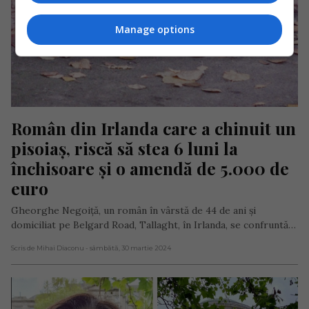
Manage options
Român din Irlanda care a chinuit un 
pisoiaș, riscă să stea 6 luni la 
închisoare și o amendă de 5.000 de 
euro
Gheorghe Negoiță, un român în vârstă de 44 de ani și
domiciliat pe Belgard Road, Tallaght, în Irlanda, se confruntă…
Scris de Mihai Diaconu
- sâmbătă, 30 martie 2024