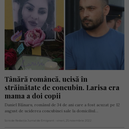
Tânără româncă, ucisă în 
străinătate de concubin. Larisa era 
mama a doi copii
Daniel Blănaru, românul de 34 de ani care a fost acuzat pe 12
august de uciderea concubinei sale la domiciliul…
Scris de Redacția Jurnal de Emigrant
- vineri, 25 noiembrie 2022