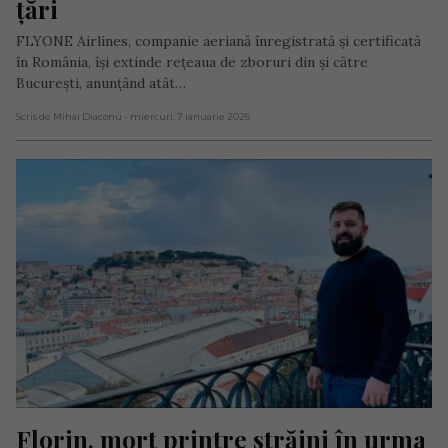
țări
FLYONE Airlines, companie aeriană înregistrată și certificată
în România, își extinde rețeaua de zboruri din și către
București, anunțând atât…
Scris de Mihai Diaconu
- miercuri, 7 ianuarie 2026
Florin, mort printre străini în urma 