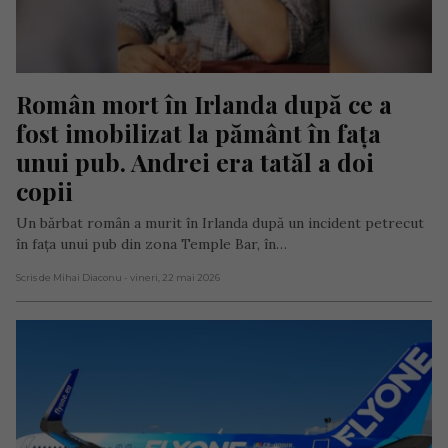
Român mort în Irlanda după ce a 
fost imobilizat la pământ în fața 
unui pub. Andrei era tatăl a doi 
copii
Un bărbat român a murit în Irlanda după un incident petrecut
în fața unui pub din zona Temple Bar, în…
Scris de Mihai Diaconu
- vineri, 22 mai 2026