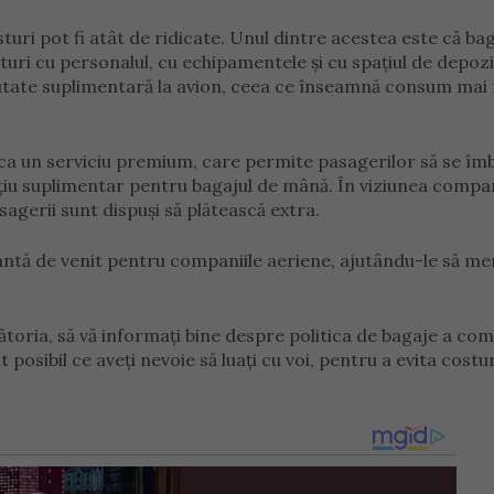
uri pot fi atât de ridicate. Unul dintre acestea este că ba
turi cu personalul, cu echipamentele și cu spațiul de depozi
utate suplimentară la avion, ceea ce înseamnă consum mai
ă ca un serviciu premium, care permite pasagerilor să se îm
pațiu suplimentar pentru bagajul de mână. În viziunea compan
agerii sunt dispuși să plătească extra.
tantă de venit pentru companiile aeriene, ajutându-le să me
ătoria, să vă informați bine despre politica de bagaje a co
 posibil ce aveți nevoie să luați cu voi, pentru a evita costur