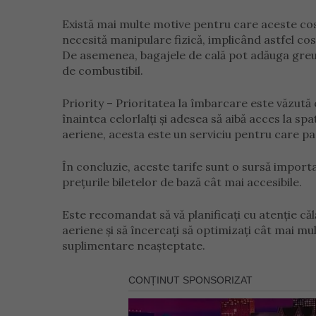
Există mai multe motive pentru care aceste cost
necesită manipulare fizică, implicând astfel cos
De asemenea, bagajele de cală pot adăuga gre
de combustibil.
Priority – Prioritatea la îmbarcare este văzut
înaintea celorlalți și adesea să aibă acces la s
aeriene, acesta este un serviciu pentru care pas
În concluzie, aceste tarife sunt o sursă impor
prețurile biletelor de bază cât mai accesibile.
Este recomandat să vă planificați cu atenție căl
aeriene și să încercați să optimizați cât mai mult
suplimentare neașteptate.