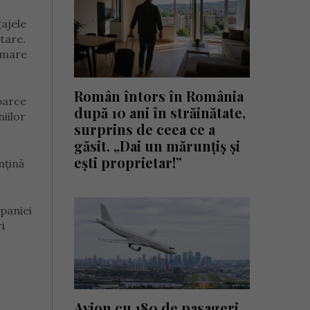
gajele
tare.
 mare
Român întors în România
barce
după 10 ani în străinătate,
iilor
surprins de ceea ce a
găsit. „Dai un mărunțiș și
ești proprietar!”
nțină
mpaniei
i
Avion cu 180 de pasageri