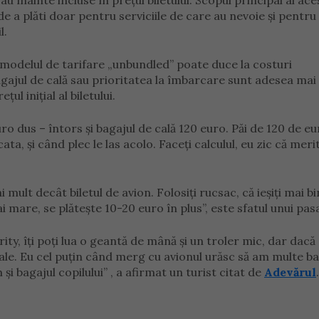
u înainte incluse în prețul biletului. Scopul principal al ace
de a plăti doar pentru serviciile de care au nevoie și pentru
l.
modelul de tarifare „unbundled” poate duce la costuri
gajul de cală sau prioritatea la îmbarcare sunt adesea mai
ul inițial al biletului.
ro dus – întors și bagajul de cală 120 euro. Păi de 120 de eu
a, și când plec le las acolo. Faceți calculul, eu zic că merit
 mult decât biletul de avion. Folosiți rucsac, că ieșiți mai bi
 mare, se plătește 10-20 euro în plus”, este sfatul unui pas
ity, îți poți lua o geantă de mână și un troler mic, dar dacă 
ale. Eu cel puțin când merg cu avionul urăsc să am multe ba
și bagajul copilului” , a afirmat un turist citat de
Adevărul
.