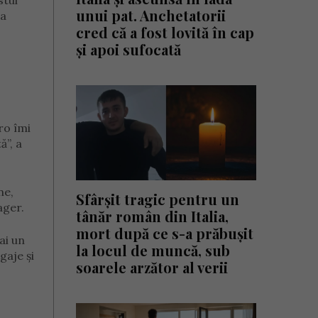
stui
unui pat. Anchetatorii
 a
cred că a fost lovită în cap
și apoi sufocată
ro îmi
ă”, a
ne,
Sfârșit tragic pentru un
ager.
tânăr român din Italia,
mort după ce s-a prăbușit
ai un
la locul de muncă, sub
gaje și
soarele arzător al verii