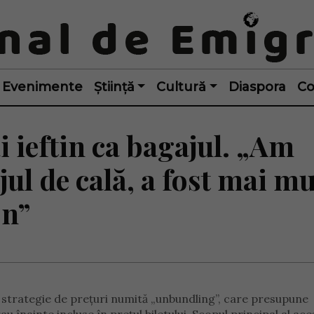
Evenimente
Știință
Cultură
Diaspora
Co
i ieftin ca bagajul. „Am
jul de cală, a fost mai mu
on”
o strategie de prețuri numită „unbundling”, care presupune