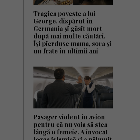
Tragica poveste a lui
George, dispărut în
Germania și găsit mort
după mai multe căutări.
Își pierduse mama, sora și
un frate în ultimii ani
Pasager violent în avion
pentru că nu voia să stea
lângă o femeie. A invocat
legea islamică și a pălmuit