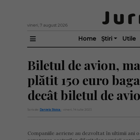
vineri, 7 august 2026
Home
Știri
Utile
Biletul de avion, ma
plătit 150 euro baga
decât biletul de avi
Scris de:
Daniela Stoica
- vineri, 14 iulie 2023
Companiile aeriene au dezvoltat în ultimii ani 