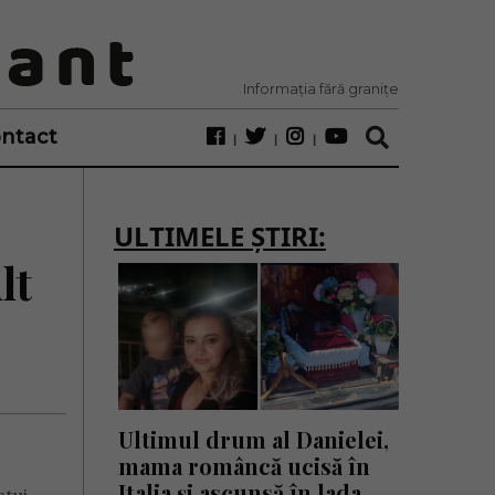
Informația fără granițe
ntact
ULTIMELE ȘTIRI:
lt
Ultimul drum al Danielei,
mama româncă ucisă în
Italia și ascunsă în lada