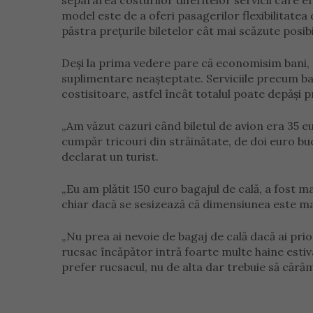
separarea costurilor diferitelor servicii care era
model este de a oferi pasagerilor flexibilitatea 
păstra prețurile biletelor cât mai scăzute posibi
Deși la prima vedere pare că economisim bani, 
suplimentare neașteptate. Serviciile precum ba
costisitoare, astfel încât totalul poate depăși preț
„Am văzut cazuri când biletul de avion era 35 eu
cumpăr tricouri din străinătate, de doi euro bucat
declarat un turist.
„Eu am plătit 150 euro bagajul de cală, a fost mai
chiar dacă se sesizează că dimensiunea este mai
„Nu prea ai nevoie de bagaj de cală dacă ai prior
rucsac încăpător intră foarte multe haine estiv
prefer rucsacul, nu de alta dar trebuie să cărăm 