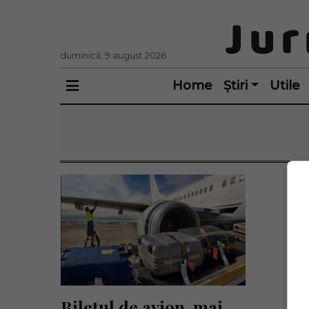
duminică, 9 august 2026
Home
Știri
Utile
Biletul de avion, mai 