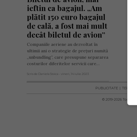
ieftin ca bagajul. „Am 
plătit 150 euro bagajul 
de cală, a fost mai mult 
decât biletul de avion”
Companiile aeriene au dezvoltat în
ultimii ani o strategie de prețuri numită
„unbundling”, care presupune separarea
costurilor diferitelor servicii care…
Scris de Daniela Stoica
- vineri, 14 iulie 2023
PUBLICITATE
TERMENI 
© 2019-
2026
Toate dre