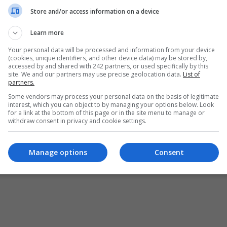
Store and/or access information on a device
Learn more
Your personal data will be processed and information from your device
(cookies, unique identifiers, and other device data) may be stored by,
accessed by and shared with 242 partners, or used specifically by this
site. We and our partners may use precise geolocation data.
List of
partners.
Some vendors may process your personal data on the basis of legitimate
interest, which you can object to by managing your options below. Look
for a link at the bottom of this page or in the site menu to manage or
withdraw consent in privacy and cookie settings.
ȘI CONDIȚII DE UTILIZARE
POLITICA DE CONFIDENȚIALITATE
POLITICA PRIV
Manage options
Consent
pturile rezervate Diaspora Media Network S.R.L - Interzisă copierea conținutului f