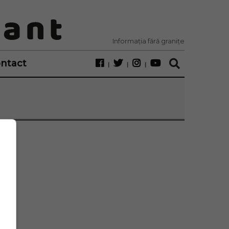
Informația fără granițe
ntact