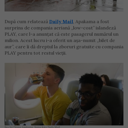
După cum relatează
Daily Mail
, Apakama a fost
surprins de compania aeriană „low-cost” islandeză
PLAY, care l-a anunțat că este pasagerul numărul un
milion. Acest lucru i-a oferit un așa-numit „bilet de
aur”, care îi dă dreptul la zboruri gratuite cu compania
PLAY pentru tot restul vieții.
Ikechi Chima Apakama. Sursa foto: Daily Mail