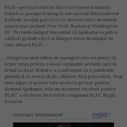
PLAY operează zboruri între Liverpool și Islanda.
Odată ce pasagerii ajung la Aeroportul Internațional
Keflavik, aceștia pot trece la zboruri către destinații
americane, inclusiv New York, Boston și Washington
DC. Premiul câștigat înseamnă că Apakama va putea
călători gratuit către și dinspre orice destinație în
care zboară PLAY.
„Atingerea unui milion de pasageri este un punct de
reper uriaș pentru o nouă companie aeriană care în
urmă cu doar 18 luni s-a confruntat cu o pandemie
globală și cu restricții de călătorie fără precedent. Deși
sunt sigur că acesta este un lucru grozav pentru
domnul Apakama, este un moment excelent pentru
PLAY”, a declarat directorul companiei PLAY, Birgir
Jonsson.