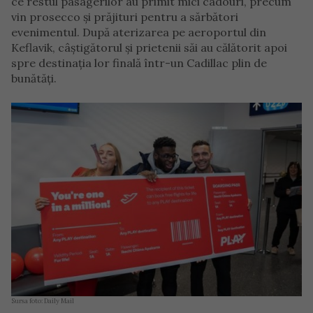
ce restul pasagerilor au primit mici cadouri, precum
vin prosecco și prăjituri pentru a sărbători
evenimentul. După aterizarea pe aeroportul din
Keflavik, câștigătorul și prietenii săi au călătorit apoi
spre destinația lor finală într-un Cadillac plin de
bunătăți.
Sursa foto: Daily Mail