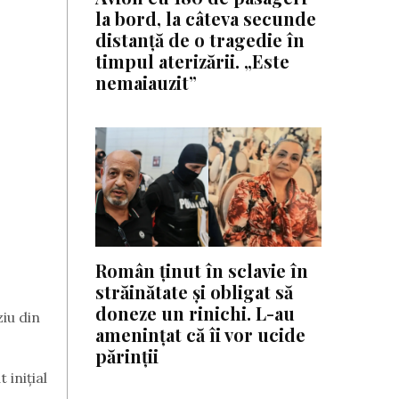
la bord, la câteva secunde
distanță de o tragedie în
timpul aterizării. „Este
nemaiauzit”
Român ținut în sclavie în
străinătate și obligat să
doneze un rinichi. L-au
iu din
amenințat că îi vor ucide
părinții
 inițial