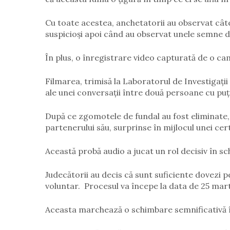
Cu toate acestea, anchetatorii au observat câtev
suspicioși apoi când au observat unele semne de
În plus, o înregistrare video capturată de o ca
Filmarea, trimisă la Laboratorul de Investigații 
ale unei conversații între două persoane cu puț
După ce zgomotele de fundal au fost eliminate, e
partenerului său, surprinse în mijlocul unei cer
Această probă audio a jucat un rol decisiv în sc
Judecătorii au decis că sunt suficiente dovezi p
voluntar. Procesul va începe la data de 25 martie
Aceasta marchează o schimbare semnificativă în 