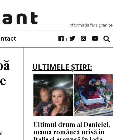
Informația fără granițe
ntact
pă
ULTIMELE ȘTIRI:
te
Ultimul drum al Danielei,
mama româncă ucisă în
al
Italia și ascunsă în lada