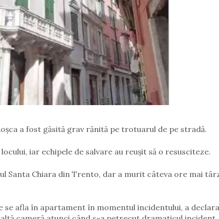
Roșca a fost găsită grav rănită pe trotuarul de pe stradă.
a locului, iar echipele de salvare au reușit să o resusciteze.
ul Santa Chiara din Trento, dar a murit câteva ore mai târz
 se afla în apartament în momentul incidentului, a declarat
în altă cameră atunci când s-a petrecut dramaticul incident.