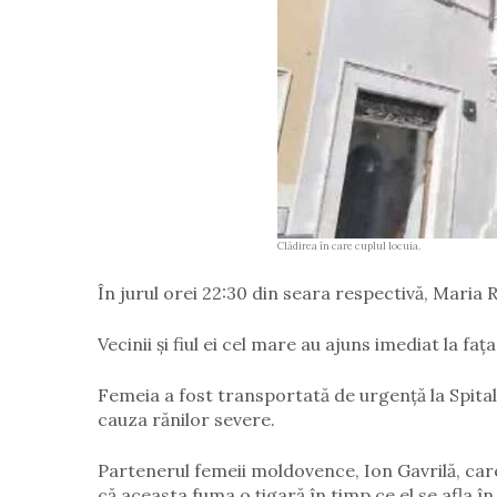
Clădirea în care cuplul locuia.
În jurul orei 22:30 din seara respectivă, Maria 
Vecinii și fiul ei cel mare au ajuns imediat la faț
Femeia a fost transportată de urgență la Spital
cauza rănilor severe.
Partenerul femeii moldovence, Ion Gavrilă, care
că aceasta fuma o țigară în timp ce el se afla 