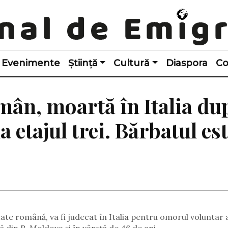
Evenimente
Știință
Cultură
Diaspora
Co
ân, moartă în Italia du
la etajul trei. Bărbatul es
tate română, va fi judecat în Italia pentru omorul voluntar 