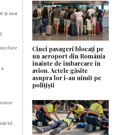
t și mai
l.
 neclare
Cinci pasageri blocați pe
un aeroport din România
înainte de îmbarcare în
 a
avion. Actele găsite
asupra lor i-au uimit pe
polițiști
e omor
uicid.