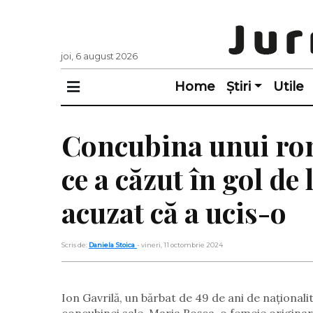
joi, 6 august 2026
Home
Știri
Utile
Concubina unui rom
ce a căzut în gol de 
acuzat că a ucis-o
Scris de:
Daniela Stoica
- vineri, 11 octombrie 2024
Ion Gavrilă, un bărbat de 49 de ani de naționali