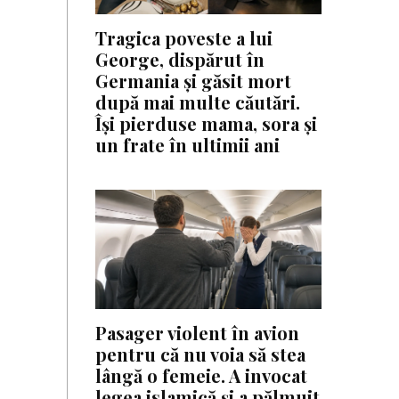
Tragica poveste a lui
George, dispărut în
Germania și găsit mort
după mai multe căutări.
Își pierduse mama, sora și
un frate în ultimii ani
Pasager violent în avion
pentru că nu voia să stea
lângă o femeie. A invocat
legea islamică și a pălmuit