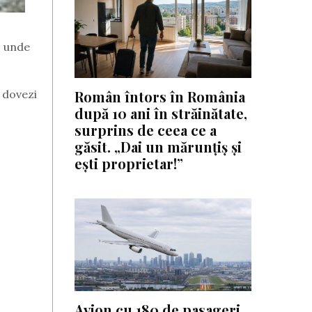
, unde
i dovezi
Român întors în România
după 10 ani în străinătate,
surprins de ceea ce a
găsit. „Dai un mărunțiș și
ești proprietar!”
Avion cu 180 de pasageri