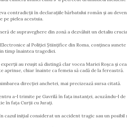
a contradicții în declarațiile bărbatului român și au deveni
 pe pielea acestuia.
meră de supraveghere din zonă a dezvăluit un detaliu crucia
Electronice al Poliției Științifice din Roma, conținea sunete
in timp înaintea tragediei.
xperții au reușit să distingă clar vocea Mariei Roșca și cea
te aprinse, chiar înainte ca femeia să cadă de la fereastră.
himbarea direcției anchetei, mai precizează sursa citată.
entru a-l trimite pe Gavrilă în fața instanței, acuzându-l d
 în fața Curții cu Jurați.
cazul inițial considerat un accident tragic sau un posibil s