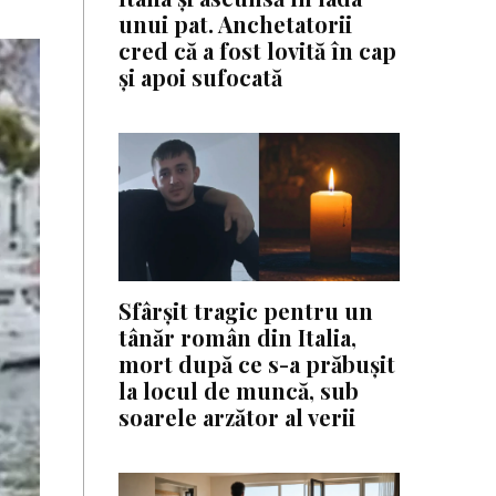
unui pat. Anchetatorii
cred că a fost lovită în cap
și apoi sufocată
Sfârșit tragic pentru un
tânăr român din Italia,
mort după ce s-a prăbușit
la locul de muncă, sub
soarele arzător al verii