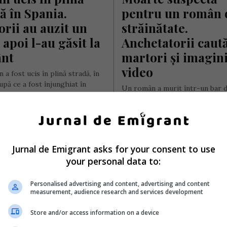
ă în Spania. 
pentru un român d
rii au auzit un 
străinătate. 
 apoi l-au găsit la 
Anchetatorii caută
nt
martori și imagini
video
a fost ucis în plină stradă, în
upă ce a fost înjunghiat în
Un român a murit într-un bar d
 apropierea barului…
Irlanda, după ce ar fi fost imobi
mai multe persoane și apoi…
ai Diaconu
- luni, 13 iulie 2026
Scris de Daniela Stoica
- marți, 7 iulie 2026
Jurnal de Emigrant asks for your consent to use
your personal data to:
Personalised advertising and content, advertising and content
measurement, audience research and services development
Store and/or access information on a device