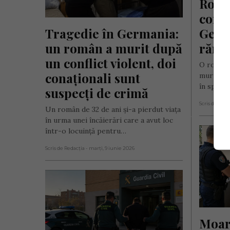
Român
conaț
Tragedie în Germania: 
Germa
un român a murit după 
răma
un conflict violent, doi 
O românc
conaționali sunt 
murit dup
în spațiu
suspecți de crimă
Scris de Mih
Un român de 32 de ani și-a pierdut viața
în urma unei încăierări care a avut loc
într-o locuință pentru…
Scris de Redacția
- marți, 9 iunie 2026
Moart