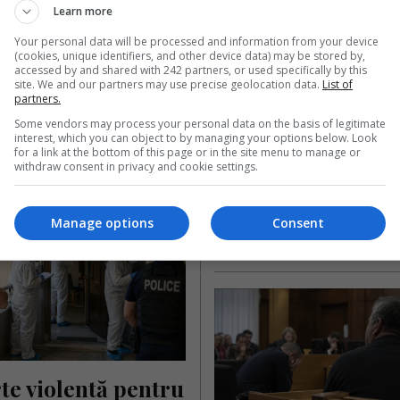
că ucisă de un 
Learn more
ional la muncă în 
Româncă ucisă la o
Your personal data will be processed and information from your device
nia. Doi copii au 
fermă din străinăta
(cookies, unique identifiers, and other device data) may be stored by,
accessed by and shared with 242 partners, or used specifically by this
s fără mamă
după un conflict în
site. We and our partners may use precise geolocation data.
List of
partners.
muncitori. Soțul ei
ă aflată la muncă în Germania a
Some vendors may process your personal data on the basis of legitimate
fost grav rănit
ă ce a fost atacată cu un cuțit
interest, which you can object to by managing your options below. Look
l de…
for a link at the bottom of this page or in the site menu to manage or
O muncitoare româncă a murit 
withdraw consent in privacy and cookie settings.
ai Diaconu
- miercuri, 24 iunie 2026
Germania, după ce un conflict i
înaintea începerii programului 
pe un teren…
Manage options
Consent
Scris de Mihai Diaconu
- luni, 22 iunie 2026
e violentă pentru 