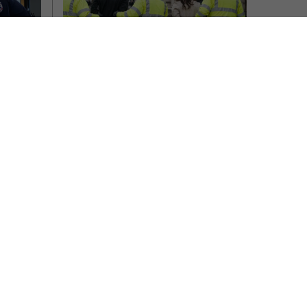
Doi români din Anglia, 
e 11 
acuzați că au ucis doi 
i în 
oameni prin otrăvire și 
 și-a 
le-au furat bunurile. 
n 
Mădălin și Adina neagă 
nucis 
acuzațiile
ilete
Doi români aflați în Marea Britanie sunt
ost găsiți
acuzați că ar fi ucis doi bărbați, unul
tatul
dintre ei fiind directorul unei…
Scris de Mihai Diaconu
- marți, 28 aprilie 2026