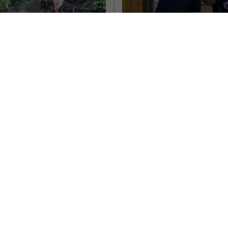
omâni, bărbat și 
e, arestați într-o 
Un tată și fiul său d
ară din Spania 
ani, găsiți împușcaț
te să plece spre 
aeroport. Bărbatul
ia. Sunt acuzați 
împușcat copilul î
faptă îngrozitoare
toaletă, apoi s-a si
 și o româncă au fost arestați
lângă ghișeul de b
, acuzați că l-au ucis pe fostul
femeii, cetățean…
Un tată și fiul său de 11 ani au f
împușcați pe un aeroport din s
ela Stoica
- sâmbătă, 9 mai 2026
Nevada, SUA, într-un…
Scris de Mihai Diaconu
- luni, 20 aprilie 2026