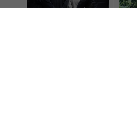
Doi r
Doi români au omorât 
femei
în bătaie un bărbat în 
autog
Germania și au fugit, 
înain
apoi s-au predat 
Român
singuri la poliție
de o 
Doi români au fost arestați în Germania,
Un român
după ce s-au prezentat singuri la poliție
în Spania
și au spus că au fost…
iubit al 
Scris de Mihai Diaconu
- luni, 4 mai 2026
Scris de Dani