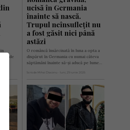
in 
ucisă în Germania 
înainte să nască. 
 
Trupul neînsuflețit nu 
 
a fost găsit nici până 
astăzi
in
O româncă însărcinată în luna a opta a
lizat de
dispărut în Germania cu numai câteva
săptămâni înainte să-și aducă pe lume…
Scris de Mihai Diaconu
- luni, 29 iunie 2026