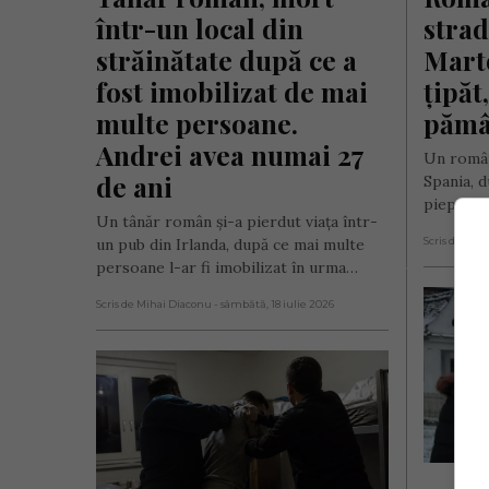
într-un local din 
strad
străinătate după ce a 
Marto
fost imobilizat de mai 
țipăt,
multe persoane. 
pămâ
Andrei avea numai 27 
Un român 
de ani
Spania, d
piept în
Un tânăr român și-a pierdut viața într-
un pub din Irlanda, după ce mai multe
Scris de Mih
persoane l-ar fi imobilizat în urma…
Scris de Mihai Diaconu
- sâmbătă, 18 iulie 2026