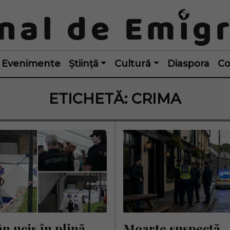
Evenimente
Știință
Cultură
Diaspora
Co
ETICHETĂ:
CRIMA
 ucis în plină 
Moarte suspectă 