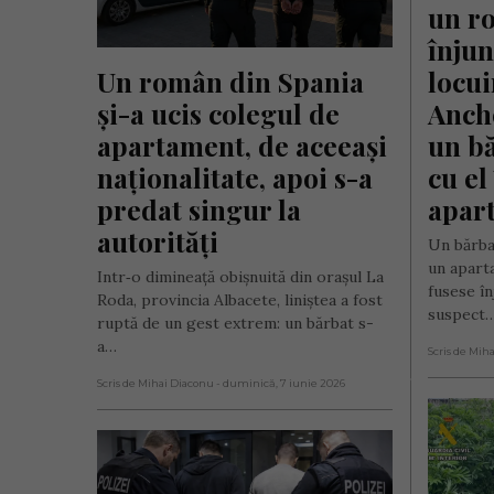
un ro
înjun
Un român din Spania 
locuin
și-a ucis colegul de 
Anche
apartament, de aceeași 
un bă
naționalitate, apoi s-a 
cu el 
predat singur la 
apar
autorități
Un bărba
un apart
Intr‑o dimineață obișnuită din orașul La
fusese în
Roda, provincia Albacete, liniștea a fost
suspect
ruptă de un gest extrem: un bărbat s-
a…
Scris de Mih
Scris de Mihai Diaconu
- duminică, 7 iunie 2026