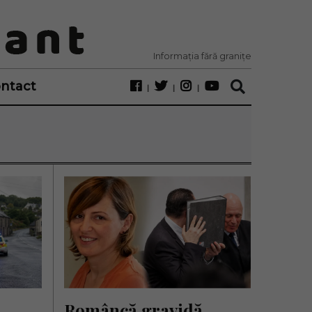
Informația fără granițe
ntact
Româncă gravidă, 