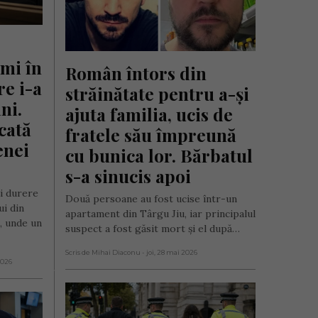
mi în 
Român întors din 
e i-a 
străinătate pentru a-și 
ni. 
ajuta familia, ucis de 
cată 
fratele său împreună 
nei 
cu bunica lor. Bărbatul 
s-a sinucis apoi
i durere
Două persoane au fost ucise într-un
ui din
apartament din Târgu Jiu, iar principalul
, unde un
suspect a fost găsit mort și el după…
Scris de Mihai Diaconu
- joi, 28 mai 2026
2026