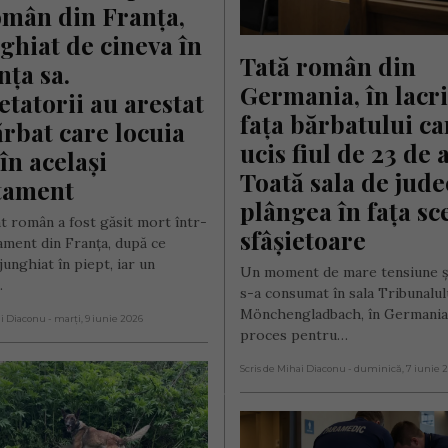
mân din Franța, 
ghiat de cineva în 
Tată român din 
ța sa. 
Germania, în lacri
tatorii au arestat 
fața bărbatului car
rbat care locuia 
ucis fiul de 23 de a
în același 
Toată sala de jude
tament
plângea în fața sce
t român a fost găsit mort într-
sfâșietoare
ament din Franța, după ce
junghiat în piept, iar un
Un moment de mare tensiune ș
…
s-a consumat în sala Tribunalul
Mönchengladbach, în Germania
ai Diaconu
- marți, 9 iunie 2026
proces pentru…
Scris de Mihai Diaconu
- duminică, 7 iunie 