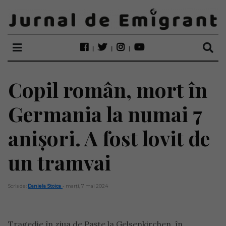
Copil român, mort în
Germania la numai 7
anișori. A fost lovit de
un tramvai
Scris de:
Daniela Stoica
- marți, 7 mai 2024
Tragedie în ziua de Paște la Gelsenkirchen, în