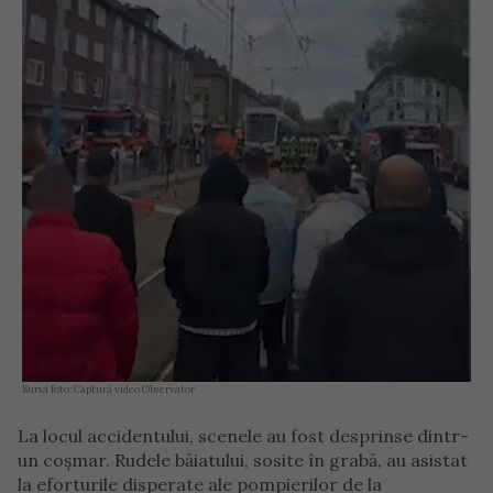
Sursa foto: Captură video Observator
La locul accidentului, scenele au fost desprinse dintr-
un coșmar. Rudele băiatului, sosite în grabă, au asistat
la eforturile disperate ale pompierilor de la