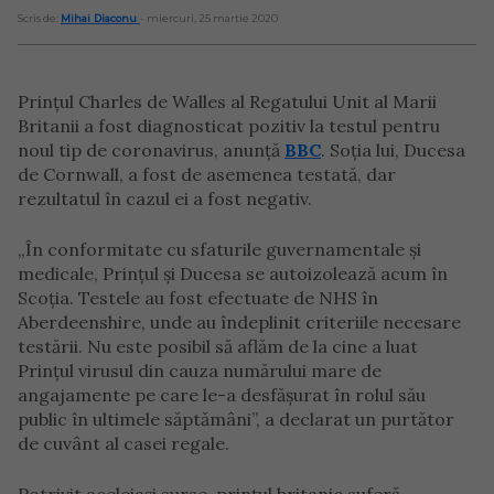
Scris de:
Mihai Diaconu
- miercuri, 25 martie 2020
Prințul Charles de Walles al Regatului Unit al Marii
Britanii a fost diagnosticat pozitiv la testul pentru
noul tip de coronavirus, anunță
BBC
. Soția lui, Ducesa
de Cornwall, a fost de asemenea testată, dar
rezultatul în cazul ei a fost negativ.
„În conformitate cu sfaturile guvernamentale și
medicale, Prințul și Ducesa se autoizolează acum în
Scoția. Testele au fost efectuate de NHS în
Aberdeenshire, unde au îndeplinit criteriile necesare
testării. Nu este posibil să aflăm de la cine a luat
Prințul virusul din cauza numărului mare de
angajamente pe care le-a desfășurat în rolul său
public în ultimele săptămâni”, a declarat un purtător
de cuvânt al casei regale.