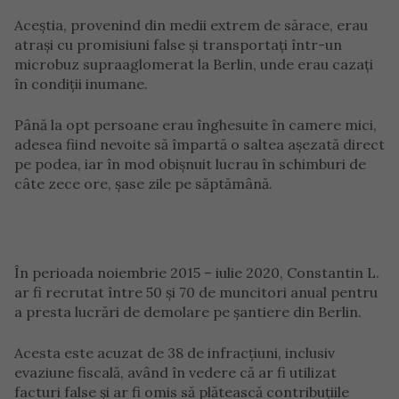
Aceștia, provenind din medii extrem de sărace, erau
atrași cu promisiuni false și transportați într-un
microbuz supraaglomerat la Berlin, unde erau cazați
în condiții inumane.
Până la opt persoane erau înghesuite în camere mici,
adesea fiind nevoite să împartă o saltea așezată direct
pe podea, iar în mod obișnuit lucrau în schimburi de
câte zece ore, șase zile pe săptămână.
În perioada noiembrie 2015 – iulie 2020, Constantin L.
ar fi recrutat între 50 și 70 de muncitori anual pentru
a presta lucrări de demolare pe șantiere din Berlin.
Acesta este acuzat de 38 de infracțiuni, inclusiv
evaziune fiscală, având în vedere că ar fi utilizat
facturi false și ar fi omis să plătească contribuțiile