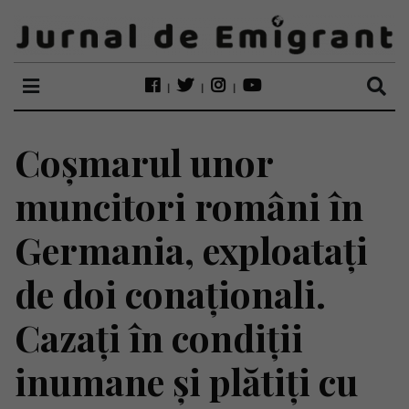
Coșmarul unor
muncitori români în
Germania, exploatați
de doi conaționali.
Cazați în condiții
inumane și plătiți cu