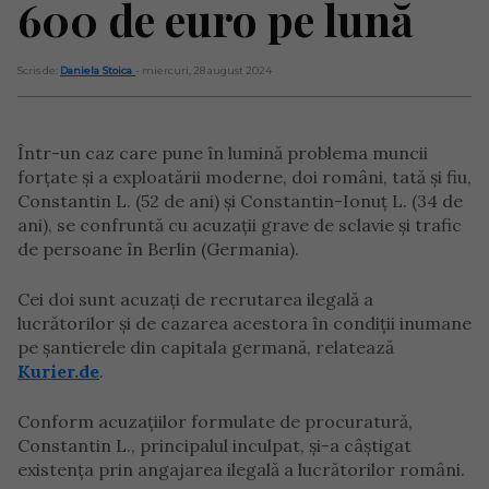
600 de euro pe lună
Scris de:
Daniela Stoica
- miercuri, 28 august 2024
Într-un caz care pune în lumină problema muncii
forțate și a exploatării moderne, doi români, tată și fiu,
Constantin L. (52 de ani) și Constantin-Ionuț L. (34 de
ani), se confruntă cu acuzații grave de sclavie și trafic
de persoane în Berlin (Germania).
Cei doi sunt acuzați de recrutarea ilegală a
lucrătorilor și de cazarea acestora în condiții inumane
pe șantierele din capitala germană, relatează
Kurier.de
.
Conform acuzațiilor formulate de procuratură,
Constantin L., principalul inculpat, și-a câștigat
existența prin angajarea ilegală a lucrătorilor români.