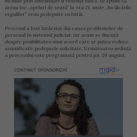
inclusiv prin amenințări și violență fizică. Se spune că
aveau loc „apeluri de seară” la ora 21, unde „încălcările
regulilor” erau pedepsite cu bătăi.
Procesul a fost întârziat din cauza problemelor de
personal în sistemul judiciar, iar acum se discută
despre posibilitatea unui acord care ar putea reduce
semnificativ pedepsele solicitate. Următoarea ședință
a procesului este programată pentru joi, 29 august.