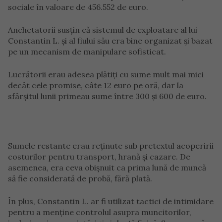
sociale în valoare de 456.552 de euro.
Anchetatorii susțin că sistemul de exploatare al lui
Constantin L. și al fiului său era bine organizat și bazat
pe un mecanism de manipulare sofisticat.
Lucrătorii erau adesea plătiți cu sume mult mai mici
decât cele promise, câte 12 euro pe oră, dar la
sfârșitul lunii primeau sume între 300 și 600 de euro.
Sumele restante erau reținute sub pretextul acoperirii
costurilor pentru transport, hrană și cazare. De
asemenea, era ceva obișnuit ca prima lună de muncă
să fie considerată de probă, fără plată.
În plus, Constantin L. ar fi utilizat tactici de intimidare
pentru a menține controlul asupra muncitorilor,