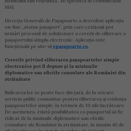
domiciliul sau reşedinţa”, se specifică în comunicatul
MAI.
Direcţia Generală de Paşapoarte a dezvoltat aplicaţia
on-line „status paşaport”, prin care cetăţenii pot
urmări procesul de soluţionare a cererii de eliberare a
paşaportului simplu electronic. Aplicația este
funcțională pe site-ul
epasapoarte.ro
.
Cererile privind eliberarea paşapoartelor simple
electronice pot fi depuse şi la misiunile
diplomatice sau oficiile consulare ale României din
străinătate
Ridicarea lor se poate face din ţară, de la oricare
serviciu public comunitar pentru eliberarea şi evidenţa
paşapoartelor simple, în termen de 10 zile lucrătoare.
De asemenea, există posibilitatea ca paşaportul să fie
ridicat de la misiunile diplomatice sau oficiile
consulare ale României în străinătate, în maxim 45 de