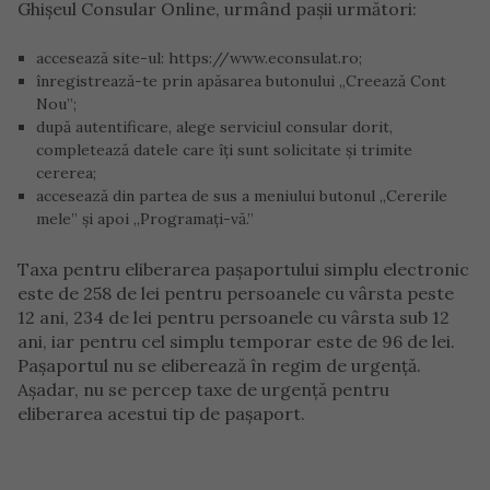
Ghișeul Consular Online, urmând pașii următori:
accesează site-ul: https://www.econsulat.ro;
înregistrează-te prin apăsarea butonului „Creează Cont
Nou”;
după autentificare, alege serviciul consular dorit,
completează datele care îți sunt solicitate și trimite
cererea;
accesează din partea de sus a meniului butonul „Cererile
mele” și apoi „Programați-vă.”
Taxa pentru eliberarea paşaportului simplu electronic
este de 258 de lei pentru persoanele cu vârsta peste
12 ani, 234 de lei pentru persoanele cu vârsta sub 12
ani, iar pentru cel simplu temporar este de 96 de lei.
Paşaportul nu se eliberează în regim de urgenţă.
Aşadar, nu se percep taxe de urgenţă pentru
eliberarea acestui tip de paşaport.