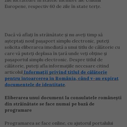
zile lucrătoare în statele membre ale Uniunii
Europene, respectiv 60 de zile în state terţe.
Dacă vă aflați în străinătate și nu aveţi timp să
aşteptaţi noul paşaport simplu electronic, puteţi
solicita eliberarea imediată a unui titlu de călătorie cu
care vă puteţi deplasa în ţară unde veţi obţine şi
paşaportul simplu electronic. Despre titlul de
călătorie, puteți afla informațiile necesare citind
articolul
Informații privind titlul de călătorie
pentru întoarcerea în România, când v-au expirat
documentele de identitate
.
Eliberarea unui document la consulatele românești
din străinătate se face numai pe bază de
programare
Programarea se face online, cu ajutorul portalului