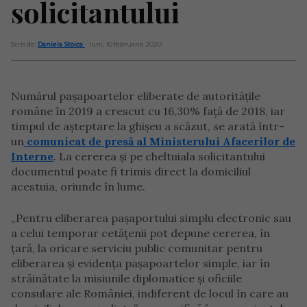
solicitantului
Scris de:
Daniela Stoica
- luni, 10 februarie 2020
Numărul paşapoartelor eliberate de autoritățile
române în 2019 a crescut cu 16,30% faţă de 2018, iar
timpul de aşteptare la ghişeu a scăzut, se arată într-
un
comunicat de presă al Ministerului Afacerilor de
Interne
. La cererea și pe cheltuiala solicitantului
documentul poate fi trimis direct la domiciliul
acestuia, oriunde în lume.
„Pentru eliberarea paşaportului simplu electronic sau
a celui temporar cetăţenii pot depune cererea, în
ţară, la oricare serviciu public comunitar pentru
eliberarea şi evidenţa paşapoartelor simple, iar în
străinătate la misiunile diplomatice şi oficiile
consulare ale României, indiferent de locul în care au