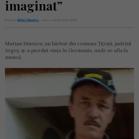
imaginat”
Scris de:
Mihai Diaconu
- vineri, 4 octombrie 2024
Marian Dinescu, un bărbat din comuna Țițești, județul
Argeș, și-a pierdut viața în Germania, unde se afla la
muncă.