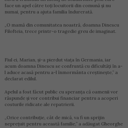
face un apel către toți locuitorii din comună și nu
numai, pentru a ajuta familia îndurerată.
„O mamă din comunitatea noastră, doamna Dinescu
Filofteia, trece printr-o tragedie greu de imaginat.
Fiul ei, Marian, și-a pierdut viața în Germania, iar
acum doamna Dinescu se confruntă cu dificultăți în a-
l aduce acasă pentru a-l înmormânta creștinește,” a
declarat edilul.
Apelul a fost făcut public cu speranța că oamenii vor
răspunde și vor contribui financiar pentru a acoperi
costurile ridicate ale repatrierii.
„Orice contribuție, cât de mică, va fi un sprijin
neprețuit pentru această familie,” a adăugat Gheorghe