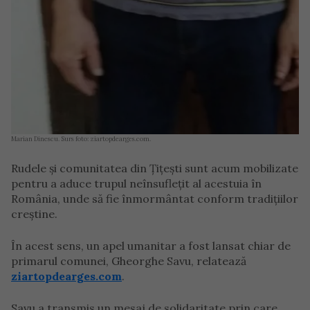
Marian Dinescu. Surs foto: ziartopdearges.com.
Rudele și comunitatea din Țițești sunt acum mobilizate
pentru a aduce trupul neînsuflețit al acestuia în
România, unde să fie înmormântat conform tradițiilor
creștine.
În acest sens, un apel umanitar a fost lansat chiar de
primarul comunei, Gheorghe Savu, relatează
ziartopdearges.com
.
Savu a transmis un mesaj de solidaritate prin care