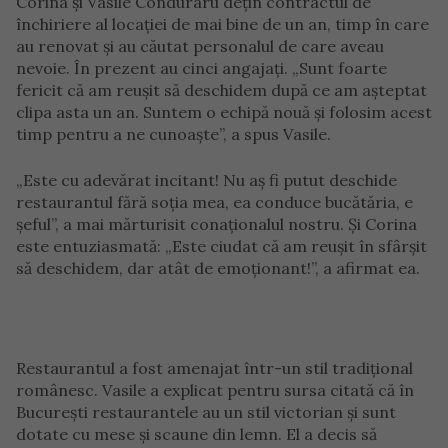
Corina și Vasile Conduraru dețin contractul de
închiriere al locației de mai bine de un an, timp în care
au renovat și au căutat personalul de care aveau
nevoie. În prezent au cinci angajați. „Sunt foarte
fericit că am reușit să deschidem după ce am așteptat
clipa asta un an. Suntem o echipă nouă și folosim acest
timp pentru a ne cunoaște”, a spus Vasile.
„Este cu adevărat incitant! Nu aș fi putut deschide
restaurantul fără soția mea, ea conduce bucătăria, e
șeful”, a mai mărturisit conaționalul nostru. Și Corina
este entuziasmată: „Este ciudat că am reușit în sfârșit
să deschidem, dar atât de emoționant!”, a afirmat ea.
Restaurantul a fost amenajat într-un stil tradițional
românesc. Vasile a explicat pentru sursa citată că în
București restaurantele au un stil victorian și sunt
dotate cu mese și scaune din lemn. El a decis să