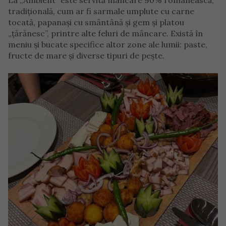
La „Ambient” este servită mâncare 90% românească,
tradițională, cum ar fi sarmale umplute cu carne
tocată, papanași cu smântână și gem și platou
„țărănesc”, printre alte feluri de mâncare. Există în
meniu și bucate specifice altor zone ale lumii: paste,
fructe de mare și diverse tipuri de pește.