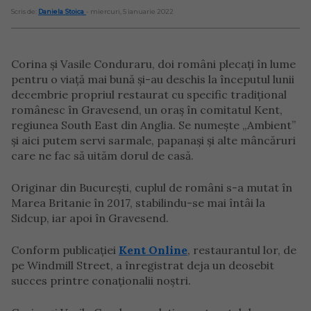
Scris de:
Daniela Stoica
- miercuri, 5 ianuarie 2022
Corina și Vasile Conduraru, doi români plecați în lume
pentru o viață mai bună și-au deschis la începutul lunii
decembrie propriul restaurat cu specific tradițional
românesc în Gravesend, un oraș în comitatul Kent,
regiunea South East din Anglia. Se numește „Ambient”
și aici putem servi sarmale, papanași și alte mâncăruri
care ne fac să uităm dorul de casă.
Originar din București, cuplul de români s-a mutat în
Marea Britanie în 2017, stabilindu-se mai întâi la
Sidcup, iar apoi în Gravesend.
Conform publicației
Kent Online
, restaurantul lor, de
pe Windmill Street, a înregistrat deja un deosebit
succes printre conaționalii noștri.