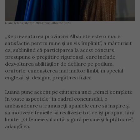
Luana Selena Gheban, Miss Grand Albacete 2023
„Reprezentarea provinciei Albacete este o mare
satisfacție pentru mine și un vis împlinit”, a mărturisit
ea, subliniind că participarea la acest concurs
presupune o pregătire riguroasă, care include
dezvoltarea abilităților de defilare pe podium,
oratorie, cunoașterea mai multor limbi, în special
engleză, și, desigur, pregătirea fizică.
Luana pune accent pe căutarea unei „femei complete
în toate aspectele” în cadrul concursului, o
ambasadoare a frumuseții spaniole care să inspire și
să motiveze femeile să realizeze tot ce își propun, fără
limite. „O femeie valiantă, sigură pe sine și luptătoare”,
adaugă ea.