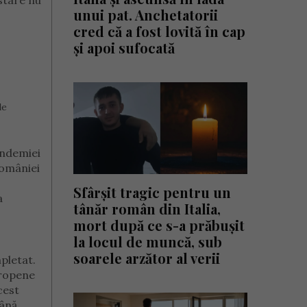
estare nu
unui pat. Anchetatorii
cred că a fost lovită în cap
și apoi sufocată
de
pandemiei
României
Sfârșit tragic pentru un
a
tânăr român din Italia,
mort după ce s-a prăbușit
la locul de muncă, sub
soarele arzător al verii
pletat.
uropene
cest
Până