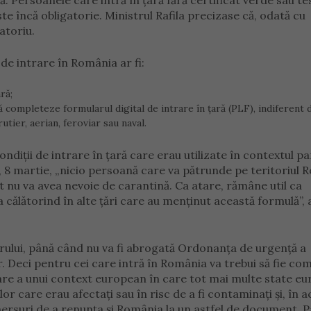
ă. Persoanele care intră în țară fără certificat verde sau t
e încă obligatorie. Ministrul Rafila precizase că, odată cu
atoriu.
de intrare în România ar fi:
ră;
completeze formularul digital de intrare în țară (PLF), indiferent 
utier, aerian, feroviar sau naval.
 condiții de intrare în țară care erau utilizate în contextul 
8 martie, „nicio persoană care va pătrunde pe teritoriul 
est nu va avea nevoie de carantină. Ca atare, rămâne util ca
 călătorind în alte țări care au menținut această formulă”, 
erului, până când nu va fi abrogată Ordonanța de urgență a
 Deci pentru cei care intră în România va trebui să fie com
re a unui context european în care tot mai multe state e
lor care erau afectați sau în risc de a fi contaminați și, în a
ersuri de a renunța și România la un astfel de document. 