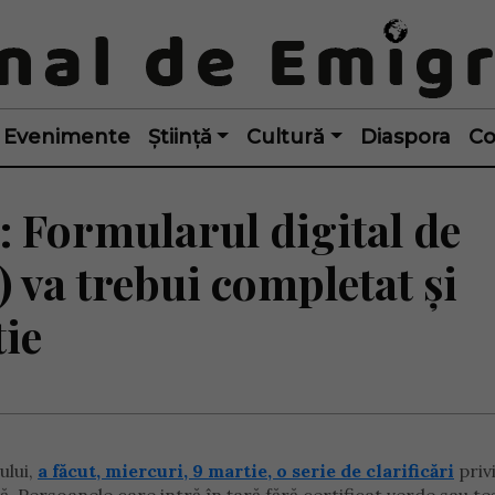
Evenimente
Știință
Cultură
Diaspora
Co
 Formularul digital de
) va trebui completat și
tie
ului,
a făcut, miercuri, 9 martie, o serie de clarificări
priv