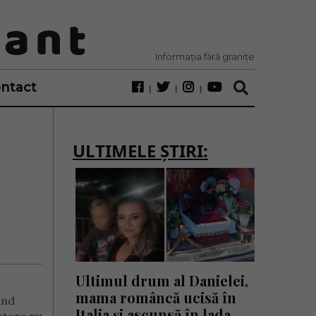
Informația fără granițe
ntact
ULTIMELE ȘTIRI:
Ultimul drum al Danielei,
mama româncă ucisă în
ind
Italia și ascunsă în lada