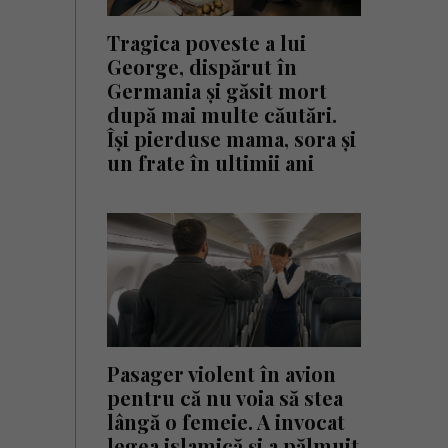
Tragica poveste a lui
George, dispărut în
Germania și găsit mort
după mai multe căutări.
Își pierduse mama, sora și
un frate în ultimii ani
Pasager violent în avion
pentru că nu voia să stea
lângă o femeie. A invocat
legea islamică și a pălmuit