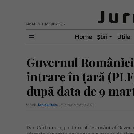
vineri, 7 august 2026
Home
Știri
Utile
Guvernul României:
intrare în țară (PLF
după data de 9 mar
Scris de:
Daniela Stoica
- miercuri, 9 martie 2022
Dan Cărbunaru, purtătorul de cuvânt al Guvern