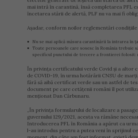
efectele generate de ieșirea din starea de alert
mai intră în carantină, însă completarea PFL est
încetarea stării de alertă, PLF nu va mai fi oblig
Așadar, conform noilor reglementări condițiile 
Nu se mai aplică măsura carantinării la intrarea în ța
Toate persoanele care sosesc în România trebuie să 
specificul punctului de trecere a frontierei folosit: r
În privința certificatului verde Covid și a altor
de COVID-19, în urma hotărârii CNSU de marți, 
fără să aibă certificat verde sau un astfel de t
document pe care cetățenii români îl pot utiliza
menționat Dan Cărbunaru.
„În privința formularului de localizare a pasag
guvernului 129/2021, acesta va rămâne necesar.
Introducerea PFL în România a apărut ca urma
l-au introdus pentru a putea veni în sprijinul ce
moment, din câte am fost informat, există dem