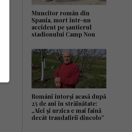
Muncitor român din
Spania, mort într-un
accident pe șantierul
stadionului Camp Nou
Români întorși acasă după
25 de ani în străinătate:
„Aici și urzica e mai faină
decât trandafirii dincolo”