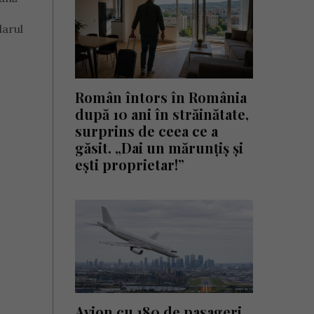
larul
Român întors în România
după 10 ani în străinătate,
surprins de ceea ce a
găsit. „Dai un mărunțiș și
ești proprietar!”
Avion cu 180 de pasageri