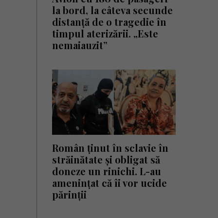
la bord, la câteva secunde
distanță de o tragedie în
timpul aterizării. „Este
nemaiauzit”
Român ținut în sclavie în
străinătate și obligat să
doneze un rinichi. L-au
amenințat că îi vor ucide
părinții