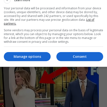
Learn more
Your personal data will be processed and information from your device
(cookies, unique identifiers, and other device data) may be stored by,
accessed by and shared with 242 partners, or used specifically by this
site. We and our partners may use precise geolocation data.
List of
partners.
Some vendors may process your personal data on the basis of legitimate
interest, which you can object to by managing your options below. Look
for a link at the bottom of this page or in the site menu to manage or
withdraw consent in privacy and cookie settings.
Manage options
Consent