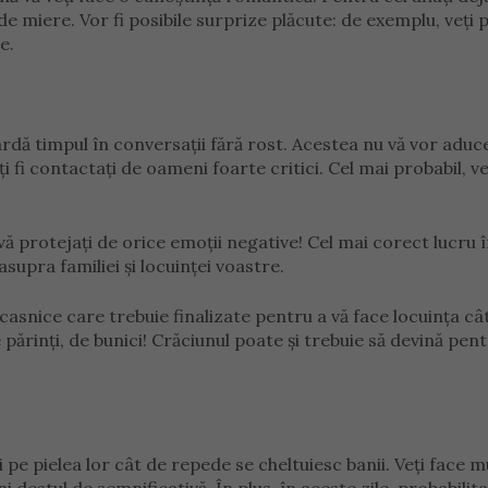
 de miere. Vor fi posibile surprize plăcute: de exemplu, veți 
e.
piardă timpul în conversații fără rost. Acestea nu vă vor aduc
i contactați de oameni foarte critici. Cel mai probabil, ve
 vă protejați de orice emoții negative! Cel mai corect lucru 
asupra familiei și locuinței voastre.
casnice care trebuie finalizate pentru a vă face locuința câ
 părinți, de bunici! Crăciunul poate și trebuie să devină pent
pe pielea lor cât de repede se cheltuiesc banii. Veți face m