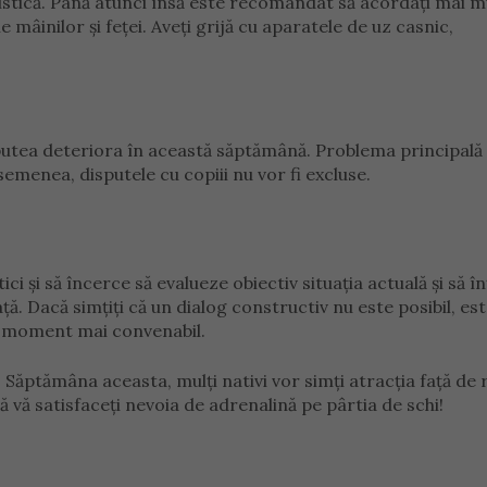
ristică. Până atunci însă este recomandat să acordați mai m
e mâinilor și feței. Aveți grijă cu aparatele de uz casnic,
r putea deteriora în această săptămână. Problema principală
semenea, disputele cu copiii nu vor fi excluse.
ici și să încerce să evalueze obiectiv situația actuală și să î
. Dacă simțiți că un dialog constructiv nu este posibil, es
n moment mai convenabil.
. Săptămâna aceasta, mulți nativi vor simți atracția față de r
ă vă satisfaceți nevoia de adrenalină pe pârtia de schi!