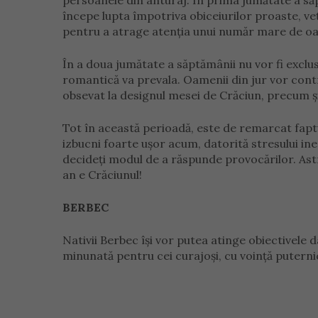
persoanele din anturaj. În prima jumătate a săpt
începe lupta împotriva obiceiurilor proaste, veți
pentru a atrage atenția unui număr mare de o
În a doua jumătate a săptămânii nu vor fi exclu
romantică va prevala. Oamenii din jur vor contri
obsevat la designul mesei de Crăciun, precum și 
Tot în această perioadă, este de remarcat faptu
izbucni foarte ușor acum, datorită stresului in
decideți modul de a răspunde provocărilor. Astrel
an e Crăciunul!
BERBEC
Nativii Berbec își vor putea atinge obiectivele
minunată pentru cei curajoși, cu voință puternică