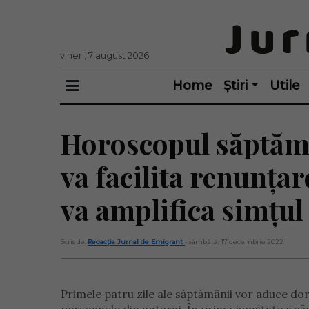
vineri, 7 august 2026
Home
Știri
Utile
Horoscopul săptămâ
va facilita renunțar
va amplifica simțul 
Scris de:
Redacția Jurnal de Emigrant
- sâmbătă, 17 decembrie 2022
Primele patru zile ale săptămânii vor aduce dor