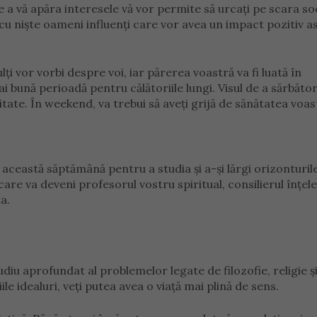
e a vă apăra interesele vă vor permite să urcați pe scara soc
re cu niște oameni influenți care vor avea un impact pozitiv 
lți vor vorbi despre voi, iar părerea voastră va fi luată în
i bună perioadă pentru călătoriile lungi. Visul de a sărbător
itate. În weekend, va trebui să aveți grijă de sănătatea voas
ă această săptămână pentru a studia și a-și lărgi orizonturil
 care va deveni profesorul vostru spiritual, consilierul înțele
a.
u aprofundat al problemelor legate de filozofie, religie ș
e idealuri, veți putea avea o viață mai plină de sens.