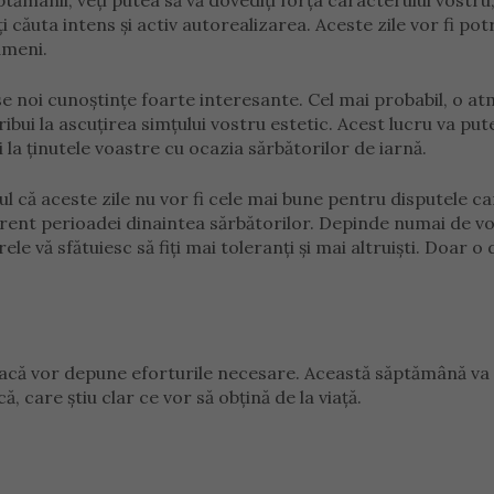
ămânii, veți putea să vă dovediți forța caracterului vostru,
 căuta intens și activ autorealizarea. Aceste zile vor fi potr
ameni.
se noi cunoștințe foarte interesante. Cel mai probabil, o a
bui la ascuțirea simțului vostru estetic. Acest lucru va pute
la ținutele voastre cu ocazia sărbătorilor de iarnă.
l că aceste zile nu vor fi cele mai bune pentru disputele c
erent perioadei dinaintea sărbătorilor. Depinde numai de vo
e vă sfătuiesc să fiți mai toleranți și mai altruiști. Doar o
 dacă vor depune eforturile necesare. Această săptămână va 
, care știu clar ce vor să obțină de la viață.