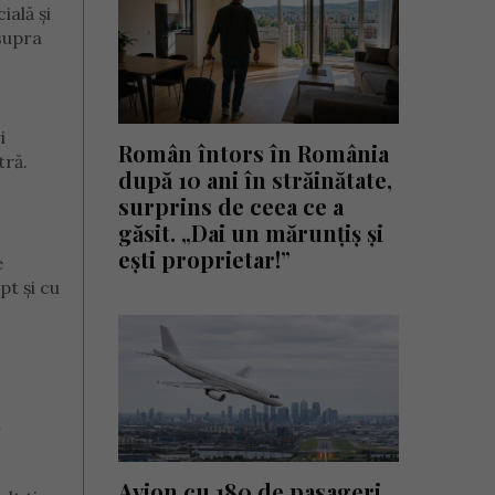
ială și
asupra
i
Român întors în România
tră.
după 10 ani în străinătate,
surprins de ceea ce a
găsit. „Dai un mărunțiș și
ești proprietar!”
e
pt și cu
i
Avion cu 180 de pasageri