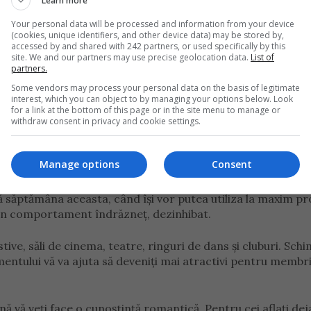
Learn more
rect de mediul din jurul vostru. Este recomandat să scăpați 
 și rafturile. Asigurați-vă că locuința voastră devine mai spați
Your personal data will be processed and information from your device
menea, un moment bun pentru a adopta un animal de compani
(cookies, unique identifiers, and other device data) may be stored by,
accessed by and shared with 242 partners, or used specifically by this
site. We and our partners may use precise geolocation data.
List of
tă și supărătoare dacă aveți copii. Comportamentul lor vă p
partners.
rge așa cum vă doriți. Încercați să nu faceți remarci critice
Some vendors may process your personal data on the basis of legitimate
interest, which you can object to by managing your options below. Look
for a link at the bottom of this page or in the site menu to manage or
withdraw consent in privacy and cookie settings.
Manage options
Consent
ă săptămâna aceasta, când își vor putea utiliza la maxim pro
-un comportament îndrăzneț, dezinhibat.
ive, săli de cinema, teatre, ringuri de dans și cluburi. Sch
mentului vă va ajuta să deveniți mai atractivi pentru membri
ă vă veți face o cunoștință romantică. Pentru cei aflați dej