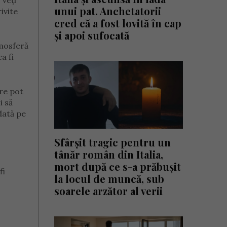
 veți
unui pat. Anchetatorii
ivite
cred că a fost lovită în cap
și apoi sufocată
tmosferă
a fi
are pot
i să
 dată pe
Sfârșit tragic pentru un
tânăr român din Italia,
mort după ce s-a prăbușit
fi
la locul de muncă, sub
soarele arzător al verii