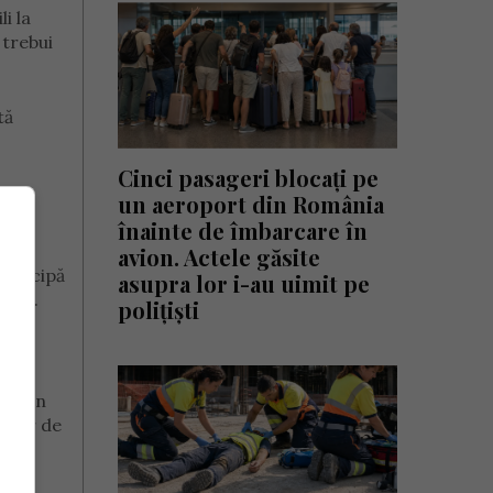
i la
 trebui
tă
Cinci pasageri blocați pe
un aeroport din România
înainte de îmbarcare în
avion. Actele găsite
participă
asupra lor i-au uimit pe
elor.
polițiști
ctă în
 ușor de