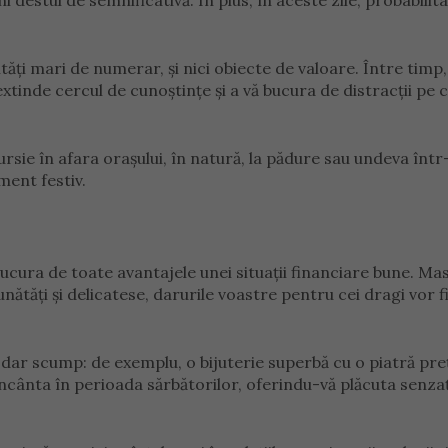
i destul de semnificativă. În plus, în aceste zile, probabilit
ități mari de numerar, și nici obiecte de valoare. Între timp,
xtinde cercul de cunoștințe și a vă bucura de distracții pe c
sie în afara orașului, în natură, la pădure sau undeva într
ment festiv.
ucura de toate avantajele unei situații financiare bune. Ma
bunătăți și delicatese, darurile voastre pentru cei dragi vor f
c dar scump: de exemplu, o bijuterie superbă cu o piatră pre
încânta în perioada sărbătorilor, oferindu-vă plăcuta senza