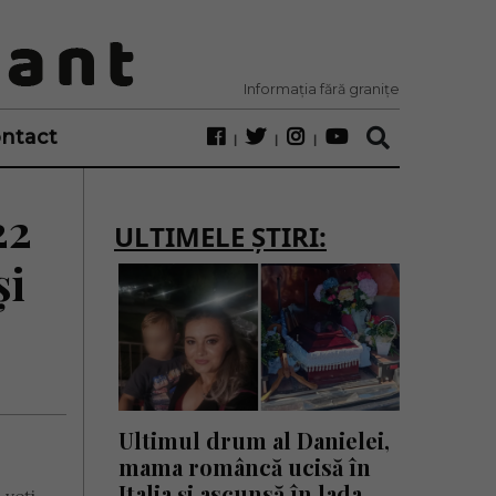
Informația fără granițe
ntact
22
ULTIMELE ȘTIRI:
și
Ultimul drum al Danielei,
mama româncă ucisă în
Italia și ascunsă în lada