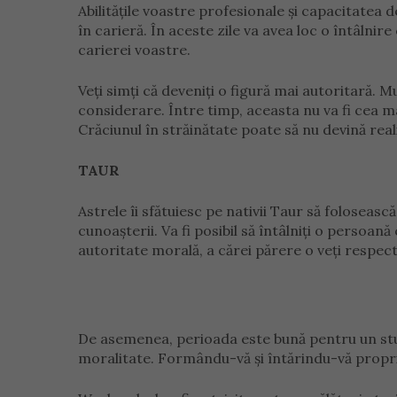
Abilitățile voastre profesionale și capacitatea d
în carieră. În aceste zile va avea loc o întâlni
carierei voastre.
Veți simți că deveniți o figură mai autoritară. Mu
considerare. Între timp, aceasta nu va fi cea ma
Crăciunul în străinătate poate să nu devină real
TAUR
Astrele îi sfătuiesc pe nativii Taur să foloseasc
cunoașterii. Va fi posibil să întâlniți o persoană
autoritate morală, a cărei părere o veți respect
De asemenea, perioada este bună pentru un studi
moralitate. Formându-vă și întărindu-vă propriil