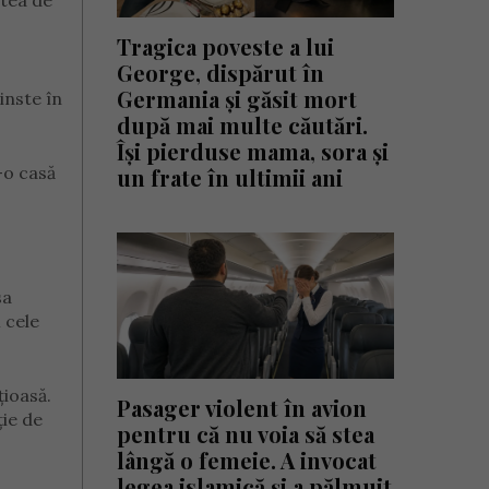
atea de
Tragica poveste a lui
George, dispărut în
Germania și găsit mort
inste în
după mai multe căutări.
Își pierduse mama, sora și
-o casă
un frate în ultimii ani
sa
i cele
țioasă.
Pasager violent în avion
ție de
pentru că nu voia să stea
lângă o femeie. A invocat
legea islamică și a pălmuit