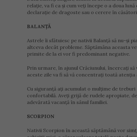
relație, va fi ca și cum veți începe o a doua lună
declarație de dragoste sau o cerere în căsători
BALANȚĂ
Astrele îi sfătuiesc pe nativii Balanță să nu-și 
altceva decât probleme. Săptămâna aceasta veți f
primite de la ei vor fi predominant negative.
Prin urmare, în ajunul Crăciunului, încercați să
aceste zile va fi să vă concentrați toată atenția 
Cu siguranță ați acumulat o mulțime de treburi 
confortabilă. Aveți grijă de rudele apropiate, de
adevărată vacanță în sânul familiei.
SCORPION
Nativii Scorpion în această săptămână vor simți 