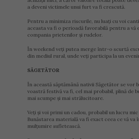
achiziții mici, a căror valoare totală poate deven
a deveni victimele unui furt va fi crescută.
Pentru a minimiza riscurile, nu luați cu voi cant
aceasta va fi o perioadă favorabilă pentru a vă e
compania prietenilor și rudelor.
În weekend veți putea merge într-o scurtă excur
din mediul rural, unde veți participa la un eveni
SĂGETĂTOR
În această săptămână nativii Săgetător se vor b
voastră festivă va fi, cel mai probabil, plină de 
mai scumpe și mai strălucitoare.
Veți și voi primi un cadou, probabil un lucru mi
Bunăstarea materială va fi exact ceea ce vă va 
mulțumire sufletească.