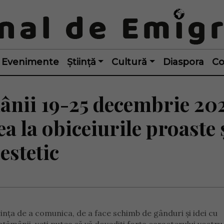
Evenimente
Știință
Cultură
Diaspora
Co
nii 19-25 decembrie 20
ea la obiceiurile proaste 
estetic
ința de a comunica, de a face schimb de gânduri și idei cu