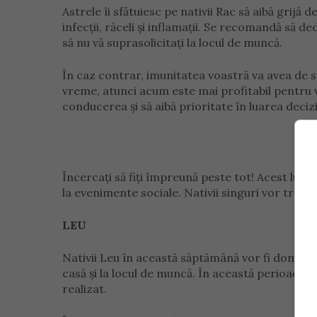
Astrele îi sfătuiesc pe nativii Rac să aibă grijă 
infecții, răceli și inflamații. Se recomandă să 
să nu vă suprasolicitați la locul de muncă.
În caz contrar, imunitatea voastră va avea de su
vreme, atunci acum este mai profitabil pentru vo
conducerea și să aibă prioritate în luarea decizi
Încercați să fiți împreună peste tot! Acest lucru
la evenimente sociale. Nativii singuri vor treb
LEU
Nativii Leu în această săptămână vor fi dominaț
casă și la locul de muncă. În această perioadă d
realizat.