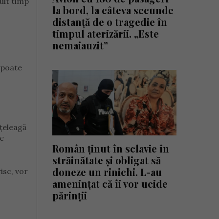
ult timp
la bord, la câteva secunde
distanță de o tragedie în
timpul aterizării. „Este
nemaiauzit”
 poate
nțeleagă
te
Român ținut în sclavie în
străinătate și obligat să
doneze un rinichi. L-au
isc, vor
amenințat că îi vor ucide
părinții