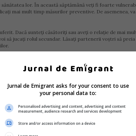
de sănătatea lor. În această săptămână veți fi foarte vulnerabil
dedicați mai mult timp măsurilor preventive. De asemenea, va
ferit. Dacă sunteți căsătoriți sau aveți o relație de mai mul
i să jucați rolul secundar. Lăsați partenerii voștri să preia
ilor.
 va fi favorabil mai ales pentru cei care merg în vizită sau 
ui să petreacă mai mult timp în compania prietenilor sau rud
Jurnal de Emigrant asks for your consent to use
your personal data to:
Personalised advertising and content, advertising and content
i de o puternică dorință de a pune lucrurile în ordine perfe
measurement, audience research and services development
inaintea sărbătorilor de Crăciun, acest lucru va fi destul de
Store and/or access information on a device