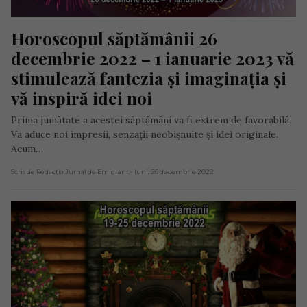
Horoscopul săptămânii 26 
decembrie 2022 – 1 ianuarie 2023 vă 
stimulează fantezia și imaginația și 
vă inspiră idei noi
Prima jumătate a acestei săptămâni va fi extrem de favorabilă.
Va aduce noi impresii, senzații neobișnuite și idei originale.
Acum…
Scris de Redacția Jurnal de Emigrant
- luni, 26 decembrie 2022