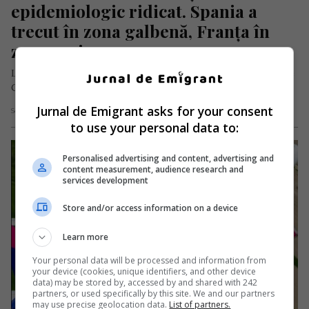
epidemiologic ridicat. Spania a 
trecut în zona galbenă, Franța în 
zona roșie
Lista ţărilor cu risc epidemiologic ridicat a fost actualizata de
CNSU, în data de 3 decembrie 2021, prin Hotărârea nr….
Jurnal de Emigrant asks for your consent
Scris de Daniela Stoica
- vineri, 3 decembrie 2021
to use your personal data to:
Personalised advertising and content, advertising and
content measurement, audience research and
services development
Store and/or access information on a device
Learn more
Your personal data will be processed and information from
your device (cookies, unique identifiers, and other device
data) may be stored by, accessed by and shared with 242
partners, or used specifically by this site. We and our partners
may use precise geolocation data.
List of partners.