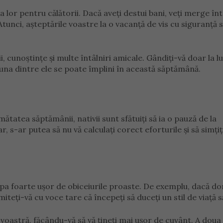
lor pentru călătorii. Dacă aveți destui bani, veți merge în
unci, așteptările voastre la o vacanță de vis cu siguranță 
, cunoștințe și multe întâlniri amicale. Gândiți-vă doar la l
: una dintre ele se poate împlini în această săptămână.
mătatea săptămânii, nativii sunt sfătuiți să ia o pauză de la
, s-ar putea să nu vă calculați corect eforturile și să simțiț
pa foarte ușor de obiceiurile proaste. De exemplu, dacă dor
iteți-vă cu voce tare că începeți să duceți un stil de viață 
oastră, făcându-vă să vă țineți mai ușor de cuvânt. A doua