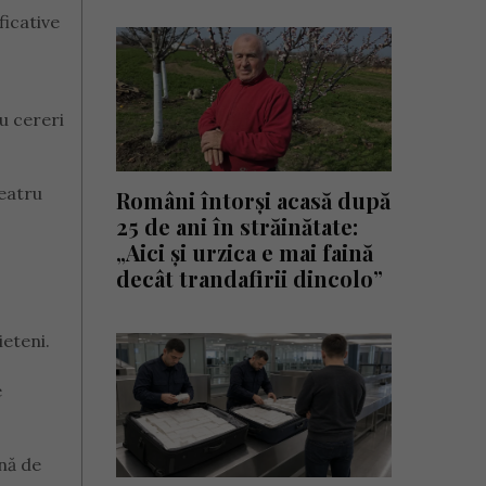
ficative
u cereri
teatru
Români întorși acasă după
25 de ani în străinătate:
„Aici și urzica e mai faină
decât trandafirii dincolo”
ieteni.
e
ină de