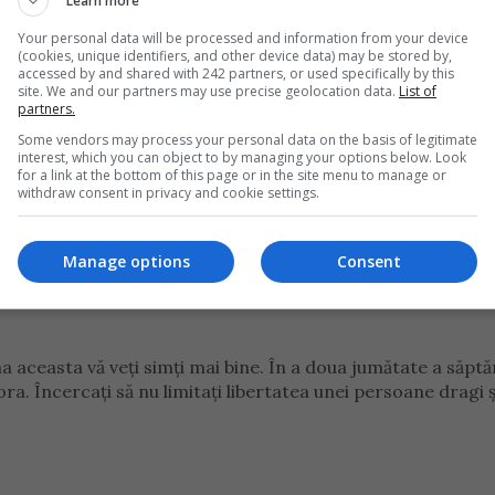
Learn more
ra organismul și vă pot afecta negativ sistemul digestiv.
Your personal data will be processed and information from your device
(cookies, unique identifiers, and other device data) may be stored by,
accessed by and shared with 242 partners, or used specifically by this
site. We and our partners may use precise geolocation data.
List of
 plină de griji și probleme, deoarece aveți obsesia să puneț
partners.
n afaceri, până la venirea noului an. Veți reuși dar numai cu
Some vendors may process your personal data on the basis of legitimate
interest, which you can object to by managing your options below. Look
for a link at the bottom of this page or in the site menu to manage or
withdraw consent in privacy and cookie settings.
Manage options
Consent
 obiceiuri sănătoase legate de un stil de viață sănătos, igie
it din jurul vostru va avea, în mod magic, un efect pozitiv 
a aceasta vă veți simți mai bine. În a doua jumătate a săptă
iora. Încercați să nu limitați libertatea unei persoane dragi ș