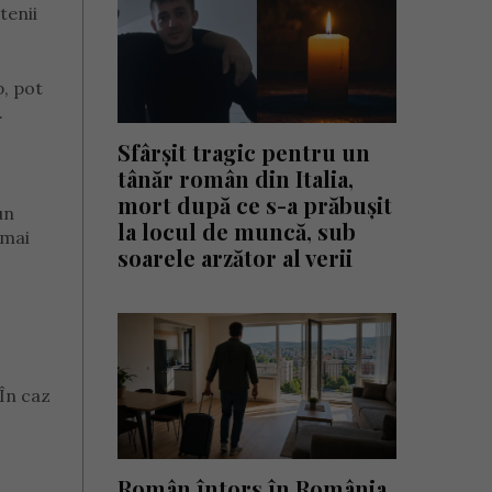
tenii
p, pot
.
Sfârșit tragic pentru un
tânăr român din Italia,
mort după ce s-a prăbușit
un
la locul de muncă, sub
 mai
soarele arzător al verii
 În caz
Român întors în România