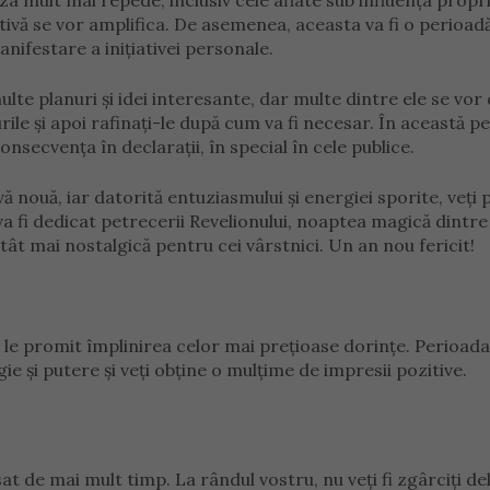
za mult mai repede, inclusiv cele aflate sub influența propri
ativă se vor amplifica. De asemenea, aceasta va fi o perioad
anifestare a inițiativei personale.
lte planuri și idei interesante, dar multe dintre ele se vor
rile și apoi rafinați-le după cum va fi necesar. În această p
onsecvența în declarații, în special în cele publice.
vă nouă, iar datorită entuziasmului și energiei sporite, veți 
fi dedicat petrecerii Revelionului, noaptea magică dintre a
tât mai nostalgică pentru cei vârstnici. Un an nou fericit!
 le promit împlinirea celor mai prețioase dorințe. Perioada
gie și putere și veți obține o mulțime de impresii pozitive.
sat de mai mult timp. La rândul vostru, nu veți fi zgârciți de