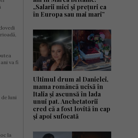
ei
„Salarii mici și prețuri ca
ă
în Europa sau mai mari”
 dovedi
erioadă,
putea
ni va fi
Ultimul drum al Danielei,
mama româncă ucisă în
Italia și ascunsă în lada
 de luni
unui pat. Anchetatorii
cred că a fost lovită în cap
și apoi sufocată
loc la