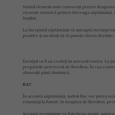
Nativii Gemeni sunt cunoscuți pentru dragostea 
excursie turistică pentru întreaga săptămână. At
împlini.
La începutul săptămânii vă așteaptă noi impresii
pozitive și nu uitați să vă puneți câteva dorințe
Esențial va fi să credeți în norocul vostru. La ju
pregătirile petrecerii de Revelion. În caz contrar
oboseală până duminică.
RAC
În această săptămână, nativii Rac vor putea scă
renunțați la fumat, în noaptea de Revelion, prom
Această promisiune va funcționa magic asupra v