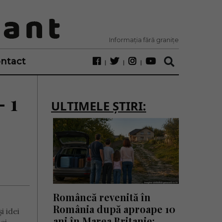
Informația fără granițe
ntact
 1
ULTIMELE ȘTIRI:
Româncă revenită în
România după aproape 10
i idei
ani în Marea Britanie: