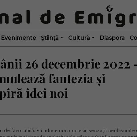
Evenimente
Știință
Cultură
Diaspora
Co
nii 26 decembrie 2022 –
imulează fantezia și
piră idei noi
de favorabilă. Va aduce noi impresii, senzații neobișnuite ș