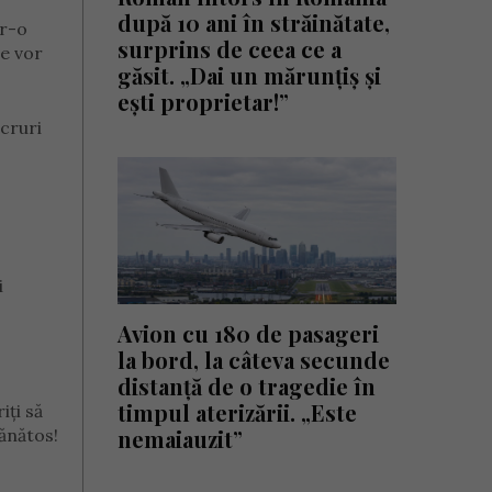
după 10 ani în străinătate,
tr-o
surprins de ceea ce a
se vor
găsit. „Dai un mărunțiș și
ești proprietar!”
ucruri
i
Avion cu 180 de pasageri
la bord, la câteva secunde
distanță de o tragedie în
timpul aterizării. „Este
iți să
nemaiauzit”
sănătos!