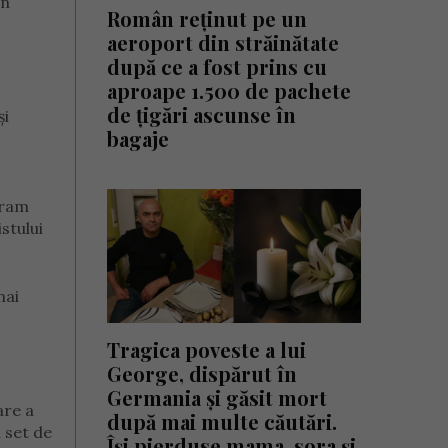
un
Român reținut pe un
aeroport din străinătate
după ce a fost prins cu
aproape 1.500 de pachete
de țigări ascunse în
și
bagaje
gram
istului
mai
Tragica poveste a lui
George, dispărut în
Germania și găsit mort
are a
după mai multe căutări.
n set de
Își pierduse mama, sora și