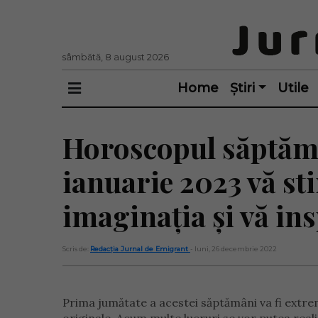
sâmbătă, 8 august 2026
Home
Știri
Utile
Horoscopul săptămâ
ianuarie 2023 vă st
imaginația și vă ins
Scris de:
Redacția Jurnal de Emigrant
- luni, 26 decembrie 2022
Prima jumătate a acestei săptămâni va fi extrem 