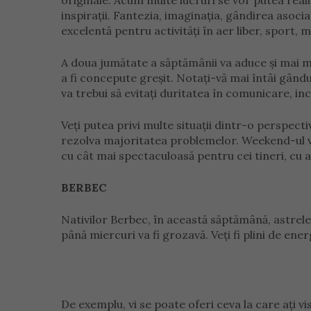
originale. Acum multe lucruri se vor putea reali
inspirații. Fantezia, imaginația, gândirea asoci
excelentă pentru activități în aer liber, sport, m
A doua jumătate a săptămânii va aduce și mai mu
a fi concepute greșit. Notați-vă mai întâi gându
va trebui să evitați duritatea în comunicare, inc
Veți putea privi multe situații dintr-o perspecti
rezolva majoritatea problemelor. Weekend-ul va 
cu cât mai spectaculoasă pentru cei tineri, cu a
BERBEC
Nativilor Berbec, în această săptămână, astrele
până miercuri va fi grozavă. Veți fi plini de ener
De exemplu, vi se poate oferi ceva la care ați vi