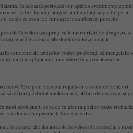
 Balanță. În această perioadă vor apărea evenimente semni
roase. Nativii Balanță singuri sunt sfătuiți să participe la
on: acolo va avea loc cunoașterea sufletului pereche.
ptea de Revelion așteptați-vă la mărturisiri de dragoste sa
ă stați acasă în aceste zile dinaintea Revelionului.
i la concerte ale artiștilor voștrii preferați, să mergeți la 
inați anul cu optimism și încredere în norocul vostru!
tru nativii Scorpion, această regulă este acum de două ori
 sărbătoriți debutul anului acasă, alături de cei dragi și pr
în mod neobișnuit, ceea ce va afecta pozitiv toate treburil
or și să lucrați împreună la finalizarea lor.
nice în aceste zile dinainte de Revelion (de exemplu, o maș