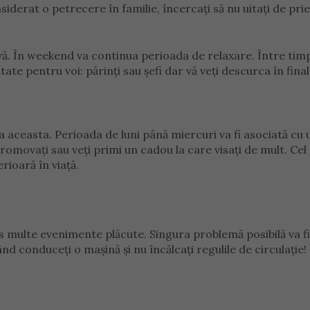
siderat o petrecere în familie, încercați să nu uitați de prie
ivă. În weekend va continua perioada de relaxare. Între tim
te pentru voi: părinți sau șefi dar vă veți descurca în final
 aceasta. Perioada de luni până miercuri va fi asociată cu 
promovați sau veți primi un cadou la care visați de mult. Cel
rioară în viață.
s multe evenimente plăcute. Singura problemă posibilă va fi
când conduceți o mașină și nu încălcați regulile de circulație!