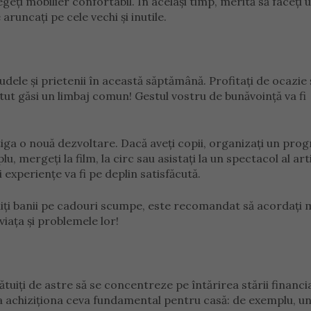
geți mobilier confortabil. În același timp, merită să faceți 
 aruncați pe cele vechi și inutile.
rudele și prietenii în această săptămână. Profitați de ocazie 
 putut găsi un limbaj comun! Gestul vostru de bunăvoință va fi
știga o nouă dezvoltare. Dacă aveți copii, organizați un pro
, mergeți la film, la circ sau asistați la un spectacol al art
experiențe va fi pe deplin satisfăcută.
tuiți banii pe cadouri scumpe, este recomandat să acordați 
viața și problemele lor!
tuiți de astre să se concentreze pe întărirea stării financi
ru a achiziționa ceva fundamental pentru casă: de exemplu, u