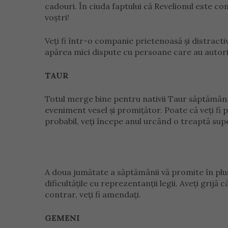
cadouri. În ciuda faptului că Revelionul este con
voștri!
Veți fi într-o companie prietenoasă și distract
apărea mici dispute cu persoane care au autorita
TAUR
Totul merge bine pentru nativii Taur săptămâna
eveniment vesel și promițător. Poate că veți fi 
probabil, veți începe anul urcând o treaptă supe
A doua jumătate a săptămânii vă promite în plu
dificultățile cu reprezentanții legii. Aveți grijă 
contrar, veți fi amendați.
GEMENI