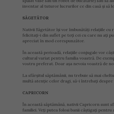
spălat vase sau un robot de bucătărie) sau să ale
inventar al tuturor lucrurilor ce din casă și să le
SĂGETĂTOR
Nativii Săgetător își vor îmbunătăți relațiile cu 
felicitați-i din suflet pe toți cei cu care nu ați
apreciat în mod corespunzător.
În această perioadă, relațiile conjugale vor câ
cultural variat pentru familia voastră. De exemplu
vostru preferat. Doar așa nevoia voastră de noi 
La sfârșitul săptămânii, nu trebuie să mai chel
multă atenție celor dragi, să-i întrebați despre 
CAPRICORN
În această săptămână, nativii Capricorn sunt sfă
familiei. Veți putea folosi banii câștigați pent