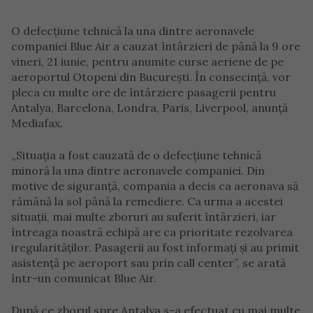
O defecțiune tehnică la una dintre aeronavele
companiei Blue Air a cauzat întârzieri de până la 9 ore
vineri, 21 iunie, pentru anumite curse aeriene de pe
aeroportul Otopeni din București. În consecință, vor
pleca cu multe ore de întârziere pasagerii pentru
Antalya, Barcelona, Londra, Paris, Liverpool, anunță
Mediafax.
„Situaţia a fost cauzată de o defecţiune tehnică
minoră la una dintre aeronavele companiei. Din
motive de siguranţă, compania a decis ca aeronava să
rămână la sol până la remediere. Ca urma a acestei
situaţii, mai multe zboruri au suferit întârzieri, iar
întreaga noastră echipă are ca prioritate rezolvarea
iregularităţilor. Pasagerii au fost informaţi şi au primit
asistenţă pe aeroport sau prin call center”, se arată
într-un comunicat Blue Air.
După ce zborul spre Antalya s-a efectuat cu mai multe