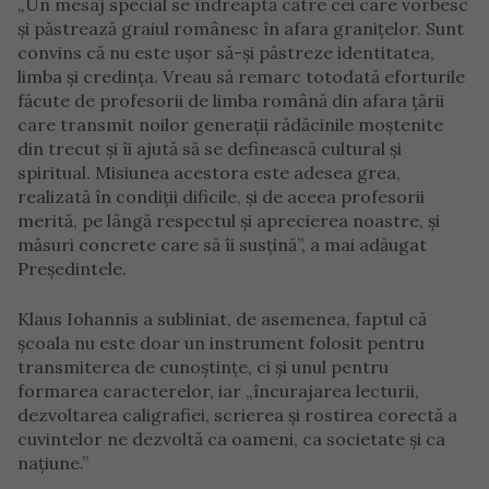
„Un mesaj special se îndreaptă către cei care vorbesc
și păstrează graiul românesc în afara granițelor. Sunt
convins că nu este ușor să-și păstreze identitatea,
limba și credința. Vreau să remarc totodată eforturile
făcute de profesorii de limba română din afara țării
care transmit noilor generații rădăcinile moștenite
din trecut și îi ajută să se definească cultural și
spiritual. Misiunea acestora este adesea grea,
realizată în condiții dificile, și de aceea profesorii
merită, pe lângă respectul și aprecierea noastre, și
măsuri concrete care să îi susțină”, a mai adăugat
Președintele.
Klaus Iohannis a subliniat, de asemenea, faptul că
școala nu este doar un instrument folosit pentru
transmiterea de cunoștințe, ci și unul pentru
formarea caracterelor, iar „încurajarea lecturii,
dezvoltarea caligrafiei, scrierea și rostirea corectă a
cuvintelor ne dezvoltă ca oameni, ca societate și ca
națiune.”