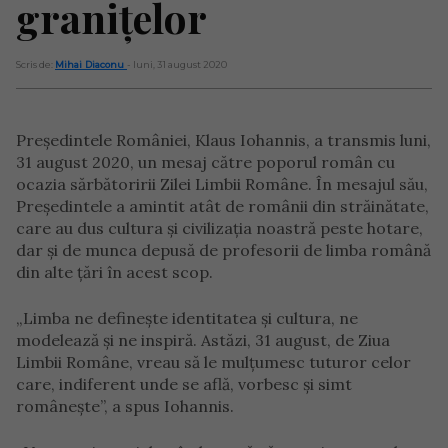
granițelor
Scris de:
Mihai Diaconu
- luni, 31 august 2020
Președintele României, Klaus Iohannis, a transmis luni,
31 august 2020, un mesaj către poporul român cu
ocazia sărbătoririi Zilei Limbii Române. În mesajul său,
Președintele a amintit atât de românii din străinătate,
care au dus cultura și civilizația noastră peste hotare,
dar și de munca depusă de profesorii de limba română
din alte țări în acest scop.
„Limba ne definește identitatea și cultura, ne
modelează și ne inspiră. Astăzi, 31 august, de Ziua
Limbii Române, vreau să le mulțumesc tuturor celor
care, indiferent unde se află, vorbesc și simt
românește”, a spus Iohannis.