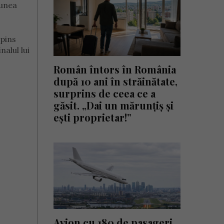
iunea
mpins
alul lui
Român întors în România
după 10 ani în străinătate,
surprins de ceea ce a
găsit. „Dai un mărunțiș și
ești proprietar!”
Avion cu 180 de pasageri