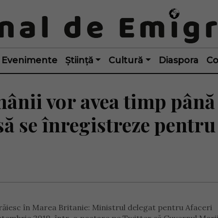
Evenimente
Știință
Cultură
Diaspora
Co
ânii vor avea timp până 
ă se înregistreze pentru
ăiesc în Marea Britanie: Ministrul delegat pentru Afaceri