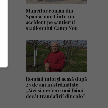
Muncitor român din
Spania, mort într-un
accident pe șantierul
stadionului Camp Nou
Români întorși acasă după
25 de ani în străinătate:
„Aici și urzica e mai faină
decât trandafirii dincolo”