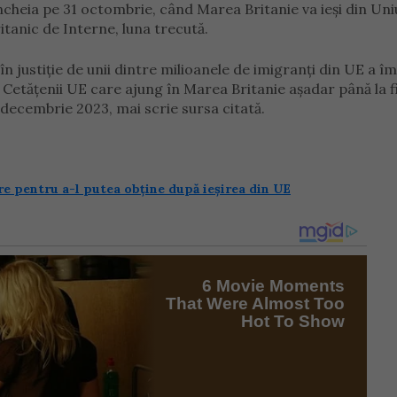
 încheia pe 31 octombrie, când Marea Britanie va ieşi din Un
itanic de Interne, luna trecută.
 justiţie de unii dintre milioanele de imigranţi din UE a î
Cetăţenii UE care ajung în Marea Britanie așadar până la fin
decembrie 2023, mai scrie sursa citată.
are pentru a-l putea obține după ieșirea din UE