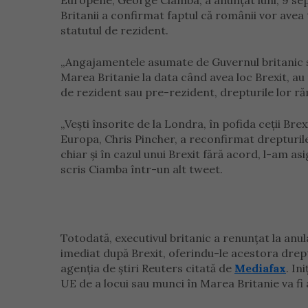
Europene, George Ciamba, a anunțat luni, 9 se
Britanii a confirmat faptul că românii vor avea 
statutul de rezident.
„Angajamentele asumate de Guvernul britanic s
Marea Britanie la data când avea loc Brexit, au
de rezident sau pre-rezident, drepturile lor r
„Veşti însorite de la Londra, în pofida ceţii Bre
Europa, Chris Pincher, a reconfirmat drepturil
chiar şi în cazul unui Brexit fără acord, l-am as
scris Ciamba într-un alt tweet.
Totodată, executivul britanic a renunţat la anul
imediat după Brexit, oferindu-le acestora drep
agenţia de ştiri Reuters citată de
Mediafax
. In
UE de a locui sau munci în Marea Britanie va fi 