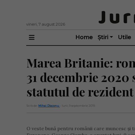
vineri, 7 august 2026
Home
Știri
Utile
Marea Britanie: rom
31 decembrie 2020 s
statutul de rezident
Scris de:
Mihai Diaconu
- luni, 9 septembrie 2019
O veste bună pentru românii care muncesc și tr