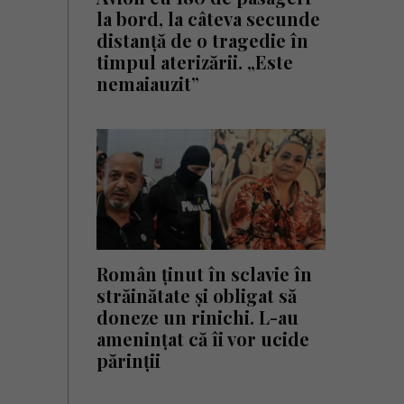
la bord, la câteva secunde
distanță de o tragedie în
timpul aterizării. „Este
nemaiauzit”
Român ținut în sclavie în
străinătate și obligat să
doneze un rinichi. L-au
amenințat că îi vor ucide
părinții