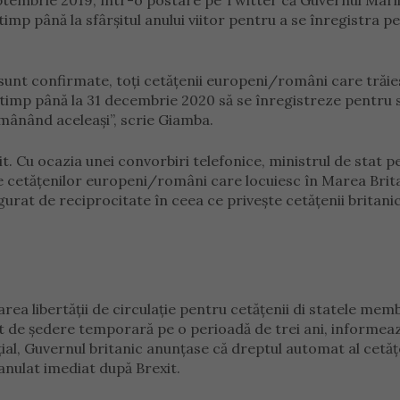
ptembrie 2019, într-o postare pe Twitter că Guvernul Mari
timp până la sfârșitul anului viitor pentru a se înregistra p
unt confirmate, toți cetățenii europeni/români care trăie
 timp până la 31 decembrie 2020 să se înregistreze pentru 
ămânând aceleași”, scrie Giamba.
xit. Cu ocazia unei convorbiri telefonice, ministrul de stat 
e cetăţenilor europeni/români care locuiesc în Marea Brita
igurat de reciprocitate în ceea ce priveşte cetăţenii britanic
area libertății de circulaţie pentru cetățenii di statele me
t de şedere temporară pe o perioadă de trei ani, informea
ițial, Guvernul britanic anunțase că dreptul automat al cetăţ
anulat imediat după Brexit.