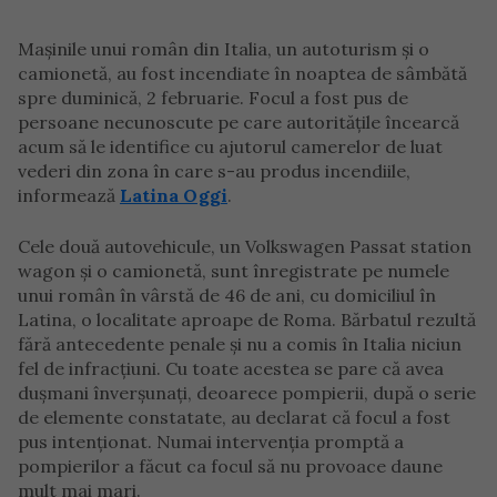
Mașinile unui român din Italia, un autoturism și o
camionetă, au fost incendiate în noaptea de sâmbătă
spre duminică, 2 februarie. Focul a fost pus de
persoane necunoscute pe care autoritățile încearcă
acum să le identifice cu ajutorul camerelor de luat
vederi din zona în care s-au produs incendiile,
informează
Latina Oggi
.
Cele două autovehicule, un Volkswagen Passat station
wagon și o camionetă, sunt înregistrate pe numele
unui român în vârstă de 46 de ani, cu domiciliul în
Latina, o localitate aproape de Roma. Bărbatul rezultă
fără antecedente penale și nu a comis în Italia niciun
fel de infracțiuni. Cu toate acestea se pare că avea
dușmani înverșunați, deoarece pompierii, după o serie
de elemente constatate, au declarat că focul a fost
pus intenționat. Numai intervenția promptă a
pompierilor a făcut ca focul să nu provoace daune
mult mai mari.