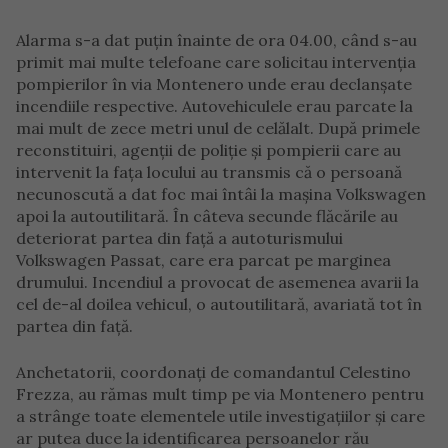
Alarma s-a dat puțin înainte de ora 04.00, când s-au
primit mai multe telefoane care solicitau intervenția
pompierilor în via Montenero unde erau declanșate
incendiile respective. Autovehiculele erau parcate la
mai mult de zece metri unul de celălalt. După primele
reconstituiri, agenții de poliție și pompierii care au
intervenit la fața locului au transmis că o persoană
necunoscută a dat foc mai întâi la mașina Volkswagen
apoi la autoutilitară. În câteva secunde flăcările au
deteriorat partea din față a autoturismului
Volkswagen Passat, care era parcat pe marginea
drumului. Incendiul a provocat de asemenea avarii la
cel de-al doilea vehicul, o autoutilitară, avariată tot în
partea din față.
Anchetatorii, coordonați de comandantul Celestino
Frezza, au rămas mult timp pe via Montenero pentru
a strânge toate elementele utile investigațiilor și care
ar putea duce la identificarea persoanelor rău