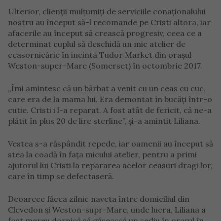
Ulterior, clienții mulțumiți de serviciile conaționalului
nostru au început să-l recomande pe Cristi altora, iar
afacerile au început să crească progresiv, ceea ce a
determinat cuplul să deschidă un mic atelier de
ceasornicărie în incinta Tudor Market din orașul
Weston-super-Mare (Somerset) în octombrie 2017.
„Îmi amintesc că un bărbat a venit cu un ceas cu cuc,
care era de la mama lui. Era demontat în bucăți într-o
cutie. Cristi i l-a reparat. A fost atât de fericit, că ne-a
plătit în plus 20 de lire sterline”, și-a amintit Liliana.
Vestea s-a răspândit repede, iar oamenii au început să
stea la coadă în fața micului atelier, pentru a primi
ajutorul lui Cristi la repararea acelor ceasuri dragi lor,
care în timp se defectaseră.
Deoarece făcea zilnic naveta între domiciliul din
Clevedon și Weston-supr-Mare, unde lucra, Liliana a
fost mereu dornică să găsească un sediu în orașul în