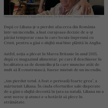
Cristi și Liliana Briniuc la magazinul lor numit „The Best of Times” (Imagine: Somerset Live)
După ce Liliana și-a pierdut afacerea din România
într-un incendiu, a luat curajoasa decizie de a-și
părăsi temporar casa în care locuia împreună cu
Cristi, pentru a găsi o slujbă mai bine plătită în Anglia.
Astfel, soția a plecat în Marea Britanie în anul 2015,
după ce magazinul alimentar, pe care îl deschisese în
localitatea sa de domiciliu și la care muncise atât de
mult să îl construiască, fusese mistuit de un incendiu.
„Am pierdut totul. A fost o perioadă foarte grea”, a
mărturisit Liliana. În ciuda eforturilor sale disperate
de a găsi o slujbă decentă în țara sa natală, Liliana nu a
avut noroc și atunci s-a hotărât să plece în
străinătate.