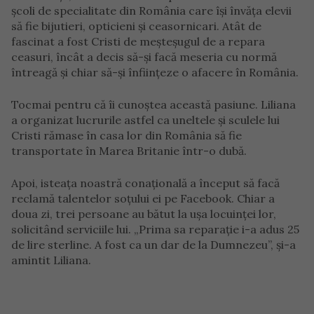
școli de specialitate din România care își învăța elevii
să fie bijutieri, opticieni și ceasornicari. Atât de
fascinat a fost Cristi de meșteșugul de a repara
ceasuri, încât a decis să-și facă meseria cu normă
întreagă și chiar să-și înființeze o afacere în România.
Tocmai pentru că îi cunoștea această pasiune. Liliana
a organizat lucrurile astfel ca uneltele și sculele lui
Cristi rămase în casa lor din România să fie
transportate în Marea Britanie într-o dubă.
Apoi, isteața noastră conațională a început să facă
reclamă talentelor soțului ei pe Facebook. Chiar a
doua zi, trei persoane au bătut la ușa locuinței lor,
solicitând serviciile lui. „Prima sa reparație i-a adus 25
de lire sterline. A fost ca un dar de la Dumnezeu”, și-a
amintit Liliana.