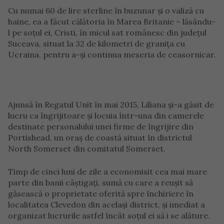
Cu numai 60 de lire sterline în buzunar și o valiză cu
haine, ea a făcut călătoria în Marea Britanie – lăsându-
l pe soțul ei, Cristi, în micul sat românesc din județul
Suceava, situat la 32 de kilometri de granița cu
Ucraina, pentru a-și continua meseria de ceasornicar.
Ajunsă în Regatul Unit în mai 2015, Liliana și-a găsit de
lucru ca îngrijitoare și locuia într-una din camerele
destinate personalului unei firme de îngrijire din
Portishead, un oraș de coastă situat în districtul
North Somerset din comitatul Somerset.
Timp de cinci luni de zile a economisit cea mai mare
parte din banii câștigați, sumă cu care a reușit să
găsească o proprietate oferită spre închiriere în
localitatea Clevedon din același district, și imediat a
organizat lucrurile astfel încât soțul ei să i se alăture.