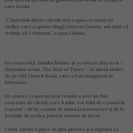
care locuia.
„Când unul dintre clienții mei a spus că există un
atelier care a apărut lângă Curzon Cinema, am știut că
trebuie să-l obținem”, a spus Liliana.
În consecință, familia Briniuc și-a relocat afacerea –
denumită acum „The Best of Times” – la micul atelier
de pe Old Church Road, care a fost inaugurat în
februarie.
De atunci, ceasornicarul român a avut un flux
constant de clienți, care îi aduc tot felul de ceasuri la
reparat – de la ceasuri de mână la barometre și de la
pendule de podea până la ceasuri de birou.
Cristi, căruia îi place în plus pictura și sculptura ca