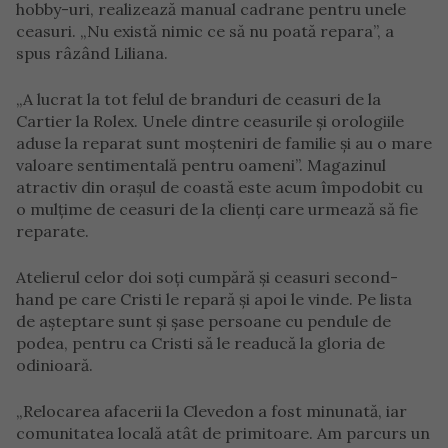
hobby-uri, realizează manual cadrane pentru unele
ceasuri. „Nu există nimic ce să nu poată repara”, a
spus râzând Liliana.
„A lucrat la tot felul de branduri de ceasuri de la
Cartier la Rolex. Unele dintre ceasurile și orologiile
aduse la reparat sunt moșteniri de familie și au o mare
valoare sentimentală pentru oameni”. Magazinul
atractiv din orașul de coastă este acum împodobit cu
o mulțime de ceasuri de la clienți care urmează să fie
reparate.
Atelierul celor doi soți cumpără și ceasuri second-
hand pe care Cristi le repară și apoi le vinde. Pe lista
de așteptare sunt și șase persoane cu pendule de
podea, pentru ca Cristi să le readucă la gloria de
odinioară.
„Relocarea afacerii la Clevedon a fost minunată, iar
comunitatea locală atât de primitoare. Am parcurs un