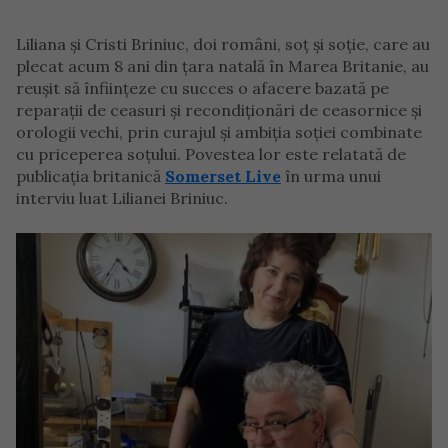
Liliana și Cristi Briniuc, doi români, soț și soție, care au
plecat acum 8 ani din țara natală în Marea Britanie, au
reușit să înființeze cu succes o afacere bazată pe
reparații de ceasuri și recondiționări de ceasornice și
orologii vechi, prin curajul și ambiția soției combinate
cu priceperea soțului. Povestea lor este relatată de
publicația britanică
Somerset Live
în urma unui
interviu luat Lilianei Briniuc.