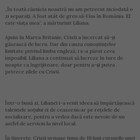
„În toată căsnicia noastră nu am petrecut niciodată o
zi separați. A fost atât de greu să-l las în România. El
este viața mea”, a mărturisit Liliana.
Ajuns în Marea Britanie, Cristi a încercat să-și
găsească de lucru. Dar din cauza cunoștințelor
limitate privind limba engleză, i s-a părut ceva
imposibil. Liliana a continuat să lucreze în ture de
noapte ca îngrijitoare, doar pentru a-și putea
petrece zilele cu Cristi.
Într-o bună zi, Lilianei i-a venit ideea să împărtășească
talentele soțului ei de ceasornicar pe rețelele de
socializare, pentru a vedea dacă este nevoie de un
astfel de serviciu la nivel local.
În tinerețe, Cristi urmase timp de 18 luni cursurile unei