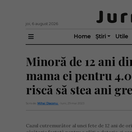
joi, 6 august 2026
Home
Știri
Utile
Minoră de 12 ani d
mama ei pentru 4.0
riscă să stea ani gr
Scris de:
Mihai Diaconu
- luni, 29 mai 2023
Cazul cutremurător al unei fete de 12 ani de or