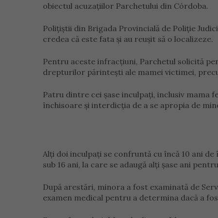
obiectul acuzațiilor Parchetului din Córdoba.
Polițiștii din Brigada Provincială de Poliție Jud
credea că este fata și au reușit să o localizeze.
Pentru aceste infracțiuni, Parchetul solicită p
drepturilor părintești ale mamei victimei, precum
Patru dintre cei șase inculpați, inclusiv mama f
închisoare și interdicția de a se apropia de min
Alți doi inculpați se confruntă cu încă 10 ani d
sub 16 ani, la care se adaugă alți șase ani pentr
După arestări, minora a fost examinată de Servic
examen medical pentru a determina dacă a fost