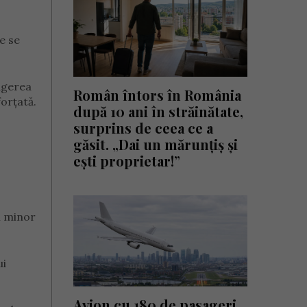
e se
ragerea
Român întors în România
forțată.
după 10 ani în străinătate,
surprins de ceea ce a
găsit. „Dai un mărunțiș și
ești proprietar!”
ui minor
ui
Avion cu 180 de pasageri