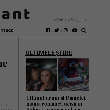
Informația fără granițe
ntact
ULTIMELE ȘTIRI:
ne
Ultimul drum al Danielei,
mama româncă ucisă în
ntr-o
Italia și ascunsă în lada