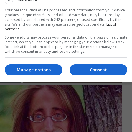
Learn more
Your personal data will be processed and information from your device
(cookies, unique identifiers, and other device data) may be stored by,
accessed by and shared with 242 partners, or used specifically by this
site. We and our partners may use precise geolocation data.
List of
partners.
Some vendors may process your personal data on the basis of legitimate
interest, which you can object to by managing your options below. Look
for a link at the bottom of this page or in the site menu to manage or
withdraw consent in privacy and cookie settings.
Manage options
Consent