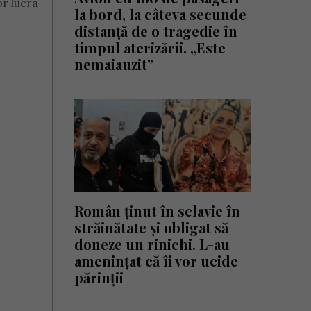
or lucra
la bord, la câteva secunde
distanță de o tragedie în
timpul aterizării. „Este
nemaiauzit”
Român ținut în sclavie în
străinătate și obligat să
doneze un rinichi. L-au
amenințat că îi vor ucide
părinții