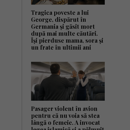
Tragica poveste a lui
George, dispărut în
Germania și găsit mort
după mai multe căutări.
Își pierduse mama, sora și
un frate în ultimii ani
Pasager violent în avion
pentru că nu voia să stea
lângă o femeie. A invocat
legea islamică și a pălmuit