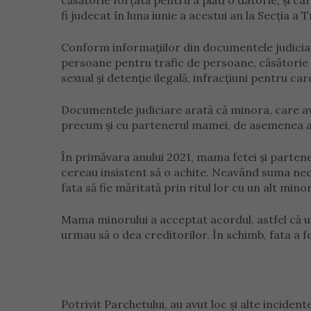
căsătorie forțată pentru a plăti o datorie, și ca
fi judecat în luna iunie a acestui an la Secția a
Conform informațiilor din documentele judicia
persoane pentru trafic de persoane, căsătorie 
sexual și detenție ilegală, infracțiuni pentru c
Documentele judiciare arată că minora, care av
precum și cu partenerul mamei, de asemenea a
În primăvara anului 2021, mama fetei și partene
cereau insistent să o achite. Neavând suma nec
fata să fie măritată prin ritul lor cu un alt mino
Mama minorului a acceptat acordul, astfel că u
urmau să o dea creditorilor. În schimb, fata a f
Potrivit Parchetului, au avut loc și alte incident