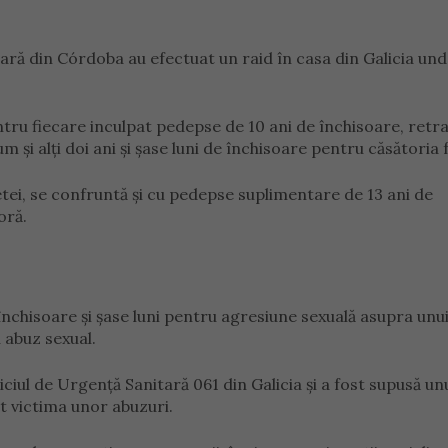
iciară din Córdoba au efectuat un raid în casa din Galicia und
entru fiecare inculpat pedepse de 10 ani de închisoare, ret
 și alți doi ani și șase luni de închisoare pentru căsătoria 
etei, se confruntă și cu pedepse suplimentare de 13 ani de
oră.
e închisoare și șase luni pentru agresiune sexuală asupra un
u abuz sexual.
iul de Urgență Sanitară 061 din Galicia și a fost supusă un
 victima unor abuzuri.