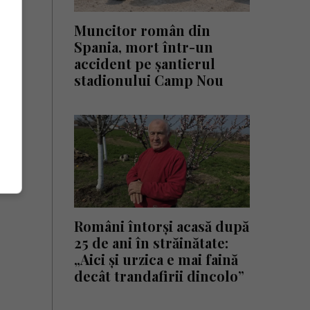
Muncitor român din
Spania, mort într-un
accident pe șantierul
stadionului Camp Nou
Români întorși acasă după
25 de ani în străinătate:
„Aici și urzica e mai faină
decât trandafirii dincolo”