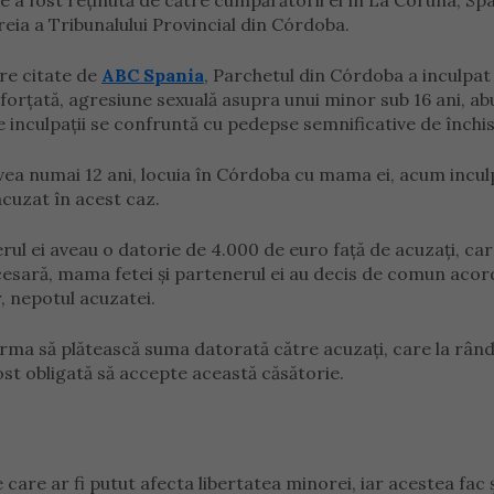
re a fost reținută de către cumpărătorii ei în La Coruña, Spa
 Treia a Tribunalului Provincial din Córdoba.
re citate de
ABC Spania
, Parchetul din Córdoba a inculpat
forțată, agresiune sexuală asupra unui minor sub 16 ani, ab
are inculpații se confruntă cu pedepse semnificative de închi
ea numai 12 ani, locuia în Córdoba cu mama ei, acum incul
cuzat în acest caz.
rul ei aveau o datorie de 4.000 de euro față de acuzați, car
esară, mama fetei și partenerul ei au decis de comun acor
r, nepotul acuzatei.
rma să plătească suma datorată către acuzați, care la rând
ost obligată să accepte această căsătorie.
e care ar fi putut afecta libertatea minorei, iar acestea fac ș