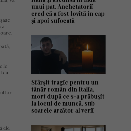
nia, va
unui pat. Anchetatorii
cred că a fost lovită în cap
și apoi sufocată
 șase
uz
soare.
pată,
e le
d ca
Sfârșit tragic pentru un
tânăr român din Italia,
ul lor
mort după ce s-a prăbușit
la locul de muncă, sub
soarele arzător al verii
i ele