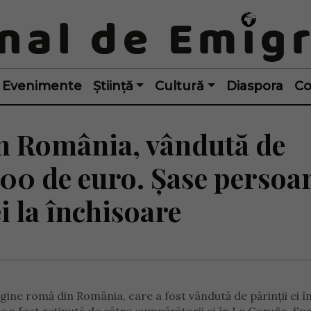
Evenimente
Știință
Cultură
Diaspora
Co
in România, vândută de
00 de euro. Șase persoa
ei la închisoare
igine romă din România, care a fost vândută de părinții ei î