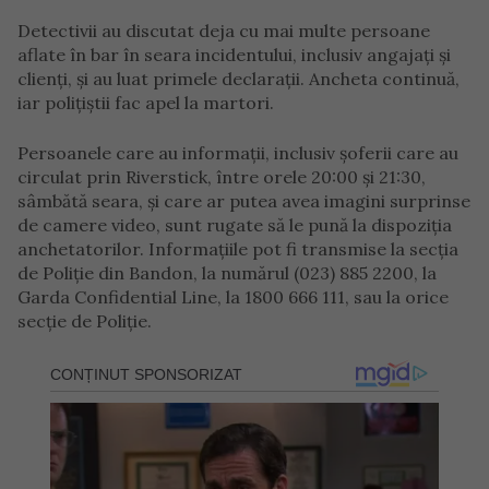
Detectivii au discutat deja cu mai multe persoane
aflate în bar în seara incidentului, inclusiv angajați și
clienți, și au luat primele declarații. Ancheta continuă,
iar polițiștii fac apel la martori.
Persoanele care au informații, inclusiv șoferii care au
circulat prin Riverstick, între orele 20:00 și 21:30,
sâmbătă seara, și care ar putea avea imagini surprinse
de camere video, sunt rugate să le pună la dispoziția
anchetatorilor. Informațiile pot fi transmise la secția
de Poliție din Bandon, la numărul (023) 885 2200, la
Garda Confidential Line, la 1800 666 111, sau la orice
secție de Poliție.