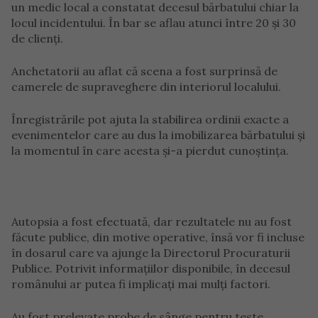
un medic local a constatat decesul bărbatului chiar la
locul incidentului. În bar se aflau atunci între 20 și 30
de clienți.
Anchetatorii au aflat că scena a fost surprinsă de
camerele de supraveghere din interiorul localului.
Înregistrările pot ajuta la stabilirea ordinii exacte a
evenimentelor care au dus la imobilizarea bărbatului și
la momentul în care acesta și-a pierdut cunoștința.
Autopsia a fost efectuată, dar rezultatele nu au fost
făcute publice, din motive operative, însă vor fi incluse
în dosarul care va ajunge la Directorul Procuraturii
Publice. Potrivit informațiilor disponibile, în decesul
românului ar putea fi implicați mai mulți factori.
Au fost prelevate probe de sânge pentru teste