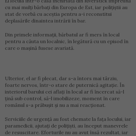
El locuia într-o casă închiriată din Riverstick împreună
cu mai mulți bărbați din Europa de Est, iar polițiștii au
stat de vorbă cu aceștia pentru a-i reconstitui
deplasările dinaintea intrării în bar.
Din primele informații, bărbatul ar fi mers în local
pentru a căuta un localnic, în legătură cu un episod în
care o mașină fusese avariată.
Ulterior, el ar fi plecat, dar s-a întors mai târziu,
foarte nervos, într-o stare de puternică agitație. În
interiorul barului cei aflați în local ar fi încercat să-l
țină sub control, să-l imobilizeze, moment în care
românul s-a prăbușit și nu a mai reacționat.
Serviciile de urgență au fost chemate la fața locului, iar
paramedicii, ajutați de polițiști, au început manevrele
de resuscitare. Eforturile nu au avut însă rezultat, iar