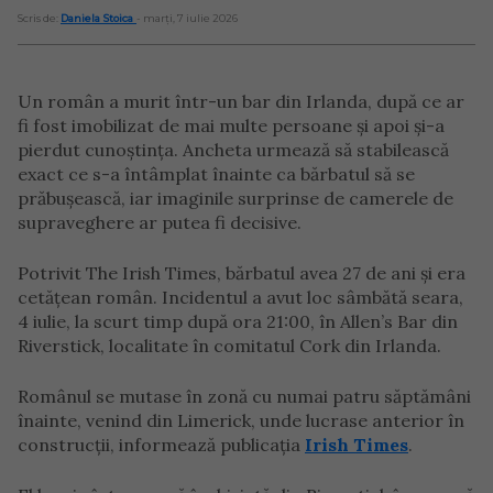
Scris de:
Daniela Stoica
- marți, 7 iulie 2026
Un român a murit într-un bar din Irlanda, după ce ar
fi fost imobilizat de mai multe persoane și apoi și-a
pierdut cunoștința. Ancheta urmează să stabilească
exact ce s-a întâmplat înainte ca bărbatul să se
prăbușească, iar imaginile surprinse de camerele de
supraveghere ar putea fi decisive.
Potrivit The Irish Times, bărbatul avea 27 de ani și era
cetățean român. Incidentul a avut loc sâmbătă seara,
4 iulie, la scurt timp după ora 21:00, în Allen’s Bar din
Riverstick, localitate în comitatul Cork din Irlanda.
Românul se mutase în zonă cu numai patru săptămâni
înainte, venind din Limerick, unde lucrase anterior în
construcții, informează publicația
Irish Times
.