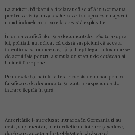
La audieri, bărbatul a declarat că se află în Germania
pentru o vizită, însă anchetatorii au spus că au apărut
rapid îndoieli cu privire la această explicație.
În urma verificărilor și a documentelor găsite asupra
lui, polițiștii au indicat că există suspiciuni că acesta
intenționa să muncească fără drept legal, folosindu-se
de actul fals pentru a simula un statut de cetățean al
Uniunii Europene.
Pe numele bărbatului a fost deschis un dosar pentru
falsificare de documente și pentru suspiciunea de
intrare ilegală în țară.
Autoritățile i-au refuzat intrarea în Germania și au
emis, suplimentar, o interdicție de intrare și ședere,
după care acesta a fost obligat să părăsească