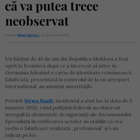
că va putea trece
neobservat
Scris de:
Mihai Diaconu
- joi, 8 ianuarie 2026
Un bărbat de 45 de ani din Republica Moldova a fost
oprit la frontieră după ce a încercat să intre în
Germania folosind o carte de identitate românească
falsificată, prezentată la controlul de la un aeroport
internațional, au anunțat autoritățile.
Potrivit
News Stadt
, incidentul a avut loc la data de 5
ianuarie 2026, când polițiștii federali au observat
nereguli la elementele de siguranță ale documentului.
Specialiștii în verificarea actelor au stabilit că era
vorba o falsificare realizată „profesional” și l-au
ridicat pe loc.