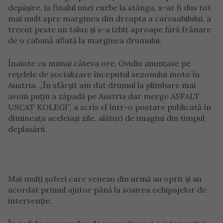
depășire, la finalul unei curbe la stânga, s-ar fi dus tot
mai mult spre marginea din dreapta a carosabilului, a
trecut peste un taluz și s-a izbit aproape fără frânare
de o cabană aflată la marginea drumului.
Înainte cu numai câteva ore, Ovidiu anunțase pe
rețelele de socializare începutul sezonului moto în
Austria. „În sfârșit am dat drumul la plimbare mai
avem puțin a zăpadă pe Austria dar merge ASFALT
USCAT KOLEGI”, a scris el într-o postare publicată în
dimineața aceleiași zile, alături de imagini din timpul
deplasării.
Mai mulți șoferi care veneau din urmă au oprit și au
acordat primul ajutor până la sosirea echipajelor de
intervenție.