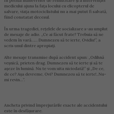
În pofida manevrelor de resuscitare și a intervenției
medicului ajuns la fața locului cu elicopterul de
salvare, viața motociclistului nu a mai putut fi salvată,
fiind constatat decesul.
În urma tragediei, rețelele de socializare s-au umplut
de mesaje de adio. „Ce ai făcut frate? Trebuia să ne
vedem în vară…… Dumnezeu să te ierte, Ovidiu!”, a
scris unul dintre apropiați.
Alte mesaje transmise după accident spun: „Odihnă
veșnică, prieten drag. Dumnezeu să te ierte și să te
așeze în lumină. Nu te vom uita niciodată!” și „De ce,
de ce? Așa devreme, Ovi? Dumnezeu să te ierte!..Nu-
mi revin…”.
Ancheta privind împrejurările exacte ale accidentului
este în desfășurare.