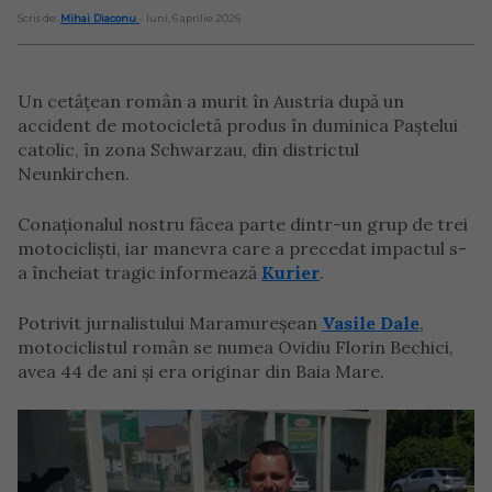
Scris de:
Mihai Diaconu
- luni, 6 aprilie 2026
Un cetățean român a murit în Austria după un
accident de motocicletă produs în duminica Paștelui
catolic, în zona Schwarzau, din districtul
Neunkirchen.
Conaționalul nostru făcea parte dintr-un grup de trei
motocicliști, iar manevra care a precedat impactul s-
a încheiat tragic informează
Kurier
.
Potrivit jurnalistului Maramureșean
Vasile Dale
,
motociclistul român se numea Ovidiu Florin Bechici,
avea 44 de ani și era originar din Baia Mare.