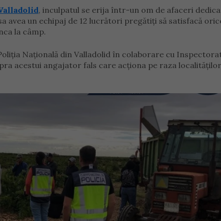
Valladolid
, inculpatul se erija într-un om de afaceri dedica
sa avea un echipaj de 12 lucrători pregătiți să satisfacă oric
unca la câmp.
liția Națională din Valladolid în colaborare cu Inspectora
ra acestui angajator fals care acționa pe raza localităților