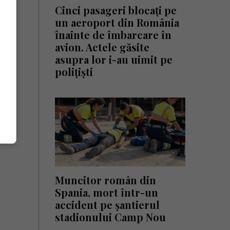
Cinci pasageri blocați pe
un aeroport din România
înainte de îmbarcare în
avion. Actele găsite
asupra lor i-au uimit pe
polițiști
Muncitor român din
Spania, mort într-un
accident pe șantierul
stadionului Camp Nou