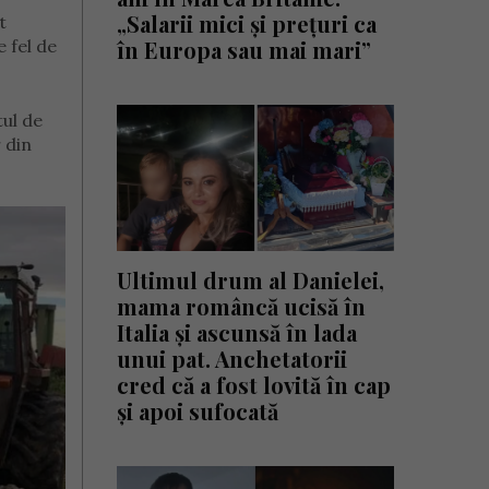
„Salarii mici și prețuri ca
t
e fel de
în Europa sau mai mari”
tul de
 din
Ultimul drum al Danielei,
mama româncă ucisă în
Italia și ascunsă în lada
unui pat. Anchetatorii
cred că a fost lovită în cap
și apoi sufocată