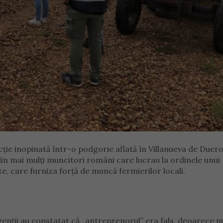
ție inopinată într-o podgorie aflată în Villanueva de Duero
 din mai mulți muncitori români care lucrau la ordinele unui
e, care furniza forță de muncă fermierilor locali.
 agenții au constatat că „antreprenorul” era fals, deoarece n