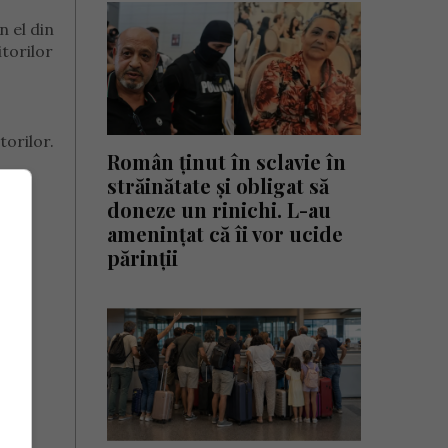
n el din
itorilor
torilor.
Român ținut în sclavie în
străinătate și obligat să
doneze un rinichi. L-au
amenințat că îi vor ucide
părinții