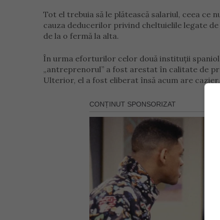
Tot el trebuia să le plătească salariul, ceea ce
cauza deducerilor privind cheltuielile legate d
de la o fermă la alta.
În urma eforturilor celor două instituții spanio
„antreprenorul” a fost arestat în calitate de pr
Ulterior, el a fost eliberat însă acum are cazier.