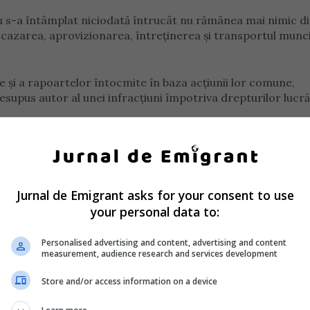
 nu s-a întâmplat niciodată întrucât nu rămânea mai nimic di
e cazarea, aprovizionarea, întreținerea și transportul munc
le și a rapoartelor întocmite în baza acțiunii lor comune,
esupus autor al unei infracțiuni împotriva drepturilor lucră
Jurnal de Emigrant asks for your consent to use
your personal data to:
Personalised advertising and content, advertising and content
measurement, audience research and services development
Store and/or access information on a device