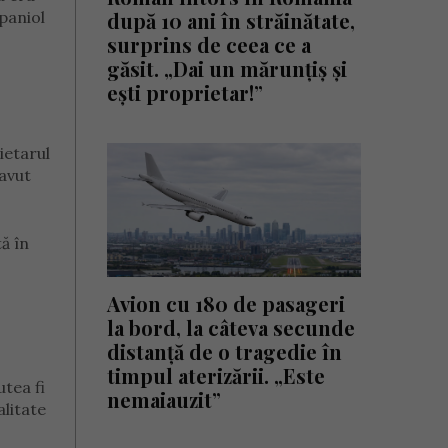
spaniol
după 10 ani în străinătate,
surprins de ceea ce a
găsit. „Dai un mărunțiș și
ești proprietar!”
ietarul
 avut
tă în
Avion cu 180 de pasageri
la bord, la câteva secunde
distanță de o tragedie în
timpul aterizării. „Este
utea fi
nemaiauzit”
alitate