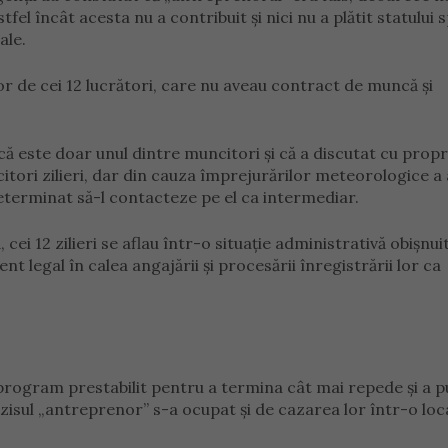
tfel încât acesta nu a contribuit și nici nu a plătit statului 
ale.
or de cei 12 lucrători, care nu aveau contract de muncă și
că este doar unul dintre muncitori și că a discutat cu propr
tori zilieri, dar din cauza împrejurărilor meteorologice a
eterminat să-l contacteze pe el ca intermediar.
cei 12 zilieri se aflau într-o situație administrativă obișnui
nt legal în calea angajării și procesării înregistrării lor ca
 program prestabilit pentru a termina cât mai repede și a p
a-zisul „antreprenor” s-a ocupat și de cazarea lor într-o loc