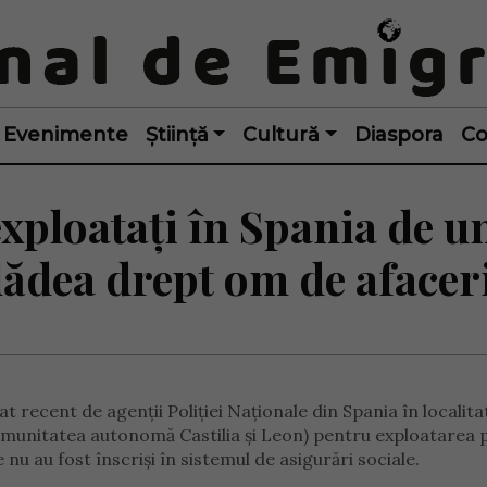
Evenimente
Știință
Cultură
Diaspora
Co
xploatați în Spania de u
dădea drept om de afacer
 recent de agenții Poliției Naționale din Spania în localita
comunitatea autonomă Castilia și Leon) pentru exploatarea 
nu au fost înscriși în sistemul de asigurări sociale.