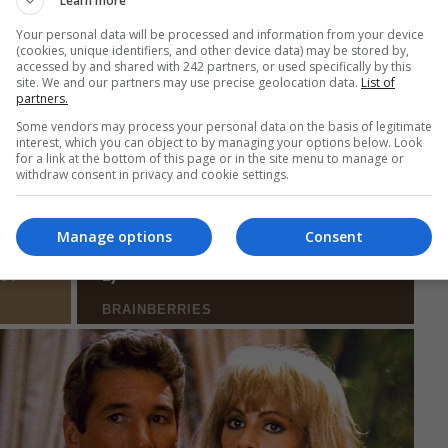
Learn more
Your personal data will be processed and information from your device
(cookies, unique identifiers, and other device data) may be stored by,
accessed by and shared with 242 partners, or used specifically by this
site. We and our partners may use precise geolocation data.
List of
partners.
Some vendors may process your personal data on the basis of legitimate
interest, which you can object to by managing your options below. Look
for a link at the bottom of this page or in the site menu to manage or
withdraw consent in privacy and cookie settings.
Manage options
Consent