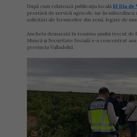
După cum relatează publicația locală
El Dia de 
prestării de servicii agricole, iar în subordinea 
solicitări ale fermierilor din zonă, legate de m
Ancheta demarată în toamna anului trecut de Po
Muncă și Securitate Socială s-a concentrat asup
provincia Valladolid.