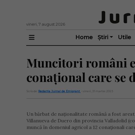
vineri, 7 august 2026
Home
Știri
Utile
Muncitori români e
conațional care se 
Scris de:
Redacția Jurnal de Emigrant
- vineri, 31 martie 2023
Un bărbat de naționalitate română a fost arestat
Villanueva de Duero din provincia Valladolid (
muncă în domeniul agricol a 12 conaționali care 