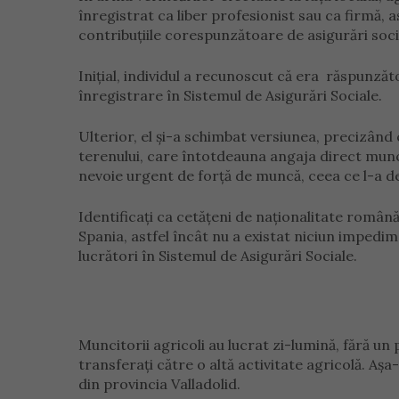
înregistrat ca liber profesionist sau ca firmă, as
contribuțiile corespunzătoare de asigurări soci
Inițial, individul a recunoscut că era răspunzăt
înregistrare în Sistemul de Asigurări Sociale.
Ulterior, el și-a schimbat versiunea, precizând 
terenului, care întotdeauna angaja direct munci
nevoie urgent de forță de muncă, ceea ce l-a d
Identificați ca cetățeni de naționalitate română, 
Spania, astfel încât nu a existat niciun impedime
lucrători în Sistemul de Asigurări Sociale.
Muncitorii agricoli au lucrat zi-lumină, fără un
transferați către o altă activitate agricolă. Aș
din provincia Valladolid.