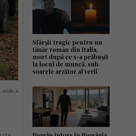
Sfârșit tragic pentru un
tânăr român din Italia,
mort după ce s-a prăbușit
la locul de muncă, sub
soarele arzător al verii
, unde a
Român întors în România
u era