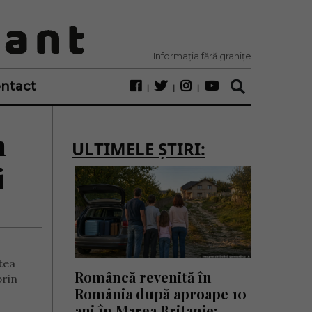
Informația fără granițe
ntact
n
ULTIMELE ȘTIRI:
i
tea
Româncă revenită în
prin
România după aproape 10
ani în Marea Britanie: