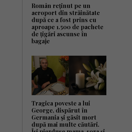
Român reținut pe un
aeroport din străinătate
după ce a fost prins cu
aproape 1.500 de pachete
de țigări ascunse în
bagaje
Tragica poveste a lui
George, dispărut în
Germania și găsit mort
după mai multe căutări.
Își pierduse mama, sora și