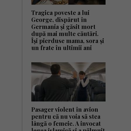
Tragica poveste a lui
George, dispărut în
Germania și găsit mort
după mai multe căutări.
Își pierduse mama, sora și
un frate în ultimii ani
Pasager violent în avion
pentru că nu voia să stea
lângă o femeie. A invocat
legea islamică și a pălmuit