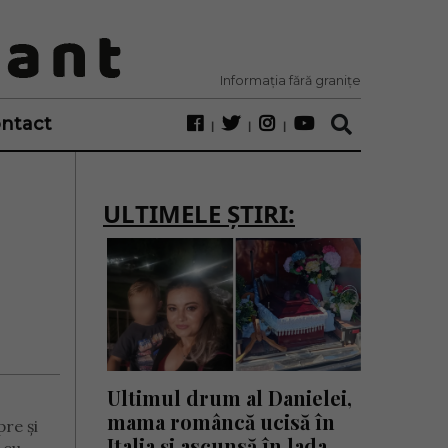
Informația fără granițe
ntact
ULTIMELE ȘTIRI:
Ultimul drum al Danielei,
mama româncă ucisă în
re și
Italia și ascunsă în lada