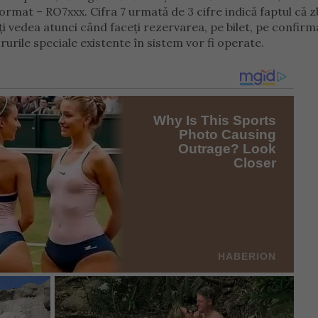
rmat – RO7xxx. Cifra 7 urmată de 3 cifre indică faptul că z
ți vedea atunci când faceți rezervarea, pe bilet, pe confir
urile speciale existente în sistem vor fi operate.