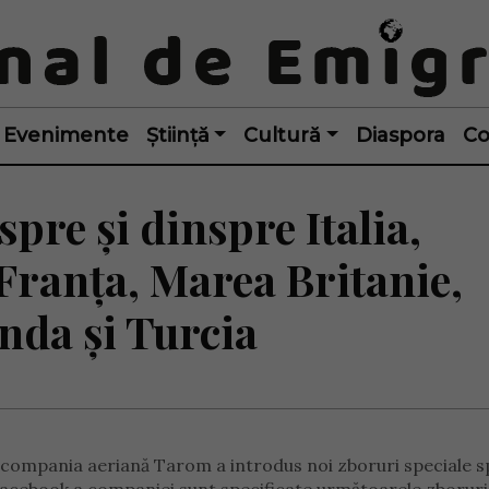
Evenimente
Știință
Cultură
Diaspora
Co
pre și dinspre Italia,
Franța, Marea Britanie,
anda și Turcia
, compania aeriană Tarom a introdus noi zboruri speciale sp