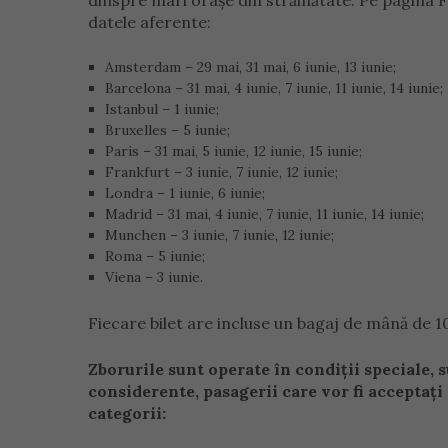
dinspre mari orașe din străinătate. Pe pagina 
datele aferente:
Amsterdam – 29 mai, 31 mai, 6 iunie, 13 iunie;
Barcelona – 31 mai, 4 iunie, 7 iunie, 11 iunie, 14 iunie;
Istanbul – 1 iunie;
Bruxelles – 5 iunie;
Paris – 31 mai, 5 iunie, 12 iunie, 15 iunie;
Frankfurt – 3 iunie, 7 iunie, 12 iunie;
Londra – 1 iunie, 6 iunie;
Madrid – 31 mai, 4 iunie, 7 iunie, 11 iunie, 14 iunie;
Munchen – 3 iunie, 7 iunie, 12 iunie;
Roma – 5 iunie;
Viena – 3 iunie.
Fiecare bilet are incluse un bagaj de mână de 10
Zborurile sunt operate în condiții speciale, s
considerente, pasagerii care vor fi acceptați
categorii: