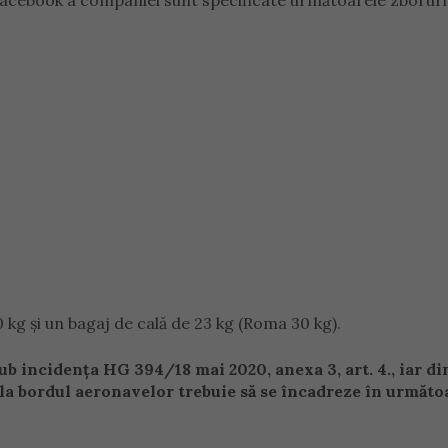
Facebook a companiei sunt specificate următoarele zboruri
 kg și un bagaj de cală de 23 kg (Roma 30 kg).
ub incidența HG 394/18 mai 2020, anexa 3, art. 4., iar di
 la bordul aeronavelor trebuie să se încadreze în următo