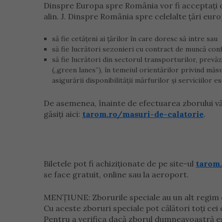
Dinspre Europa spre România vor fi acceptați 
alin. J. Dinspre România spre celelalte țări eu
să fie cetățeni ai țărilor în care doresc să intre sau
să fie lucrători sezonieri cu contract de muncă confo
să fie lucrători din sectorul transporturilor, prevă
(„green lanes”), în temeiul orientărilor privind măsu
asigurării disponibilității mărfurilor și serviciilor 
De asemenea, înainte de efectuarea zborului vă 
găsiți aici:
tarom.ro/masuri-de-calatorie
.
Biletele pot fi achiziționate de pe site-ul
tarom
se face gratuit, online sau la aeroport.
MENȚIUNE: Zborurile speciale au un alt regim de
Cu aceste zboruri speciale pot călători toți cei
Pentru a verifica dacă zborul dumneavoastră est