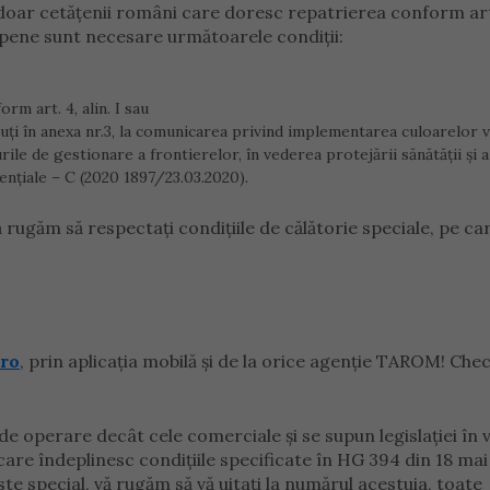
doar cetățenii români care doresc repatrierea conform art
ropene sunt necesare următoarele condiții:
rm art. 4, alin. I sau
zuți în anexa nr.3, la comunicarea privind implementarea culoarelor 
rile de gestionare a frontierelor, în vederea protejării sănătății și a
esențiale – C (2020 1897/23.03.2020).
rugăm să respectați condițiile de călătorie speciale, pe car
.ro
, prin aplicația mobilă și de la orice agenție TAROM! Che
 operare decât cele comerciale și se supun legislației în 
 care îndeplinesc condițiile specificate în HG 394 din 18 mai
e special, vă rugăm să vă uitați la numărul acestuia, toate