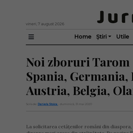
vineri, 7 august 2026
Home
Știri
Utile
Noi zboruri Tarom s
Spania, Germania, 
Austria, Belgia, Ol
Scris de:
Daniela Stoica
- duminică, 31 mai 2020
La solicitarea cetățenilor români din diaspora