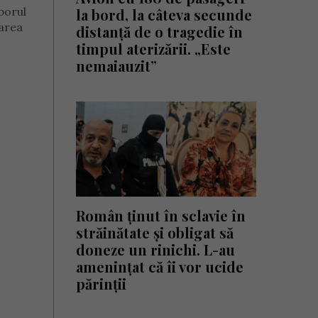
borul
la bord, la câteva secunde
marea
distanță de o tragedie în
timpul aterizării. „Este
nemaiauzit”
Român ținut în sclavie în
străinătate și obligat să
doneze un rinichi. L-au
amenințat că îi vor ucide
părinții