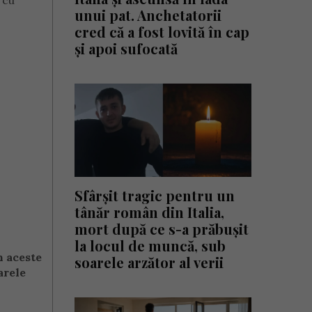
 cu
unui pat. Anchetatorii
cred că a fost lovită în cap
și apoi sufocată
Sfârșit tragic pentru un
tânăr român din Italia,
mort după ce s-a prăbușit
la locul de muncă, sub
n aceste
soarele arzător al verii
arele