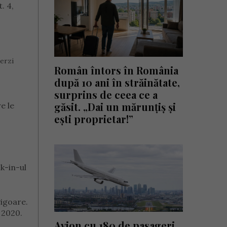
. 4,
verzi
Român întors în România
după 10 ani în străinătate,
surprins de ceea ce a
găsit. „Dai un mărunțiș și
e le
ești proprietar!”
ck-in-ul
vigoare.
 2020.
Avion cu 180 de pasageri