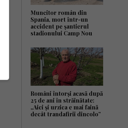
Muncitor român din
Spania, mort într-un
accident pe șantierul
stadionului Camp Nou
Români întorși acasă după
25 de ani în străinătate:
„Aici și urzica e mai faină
decât trandafirii dincolo”