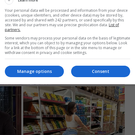
Learn more
Your personal data will be processed and information from your device
(cookies, unique identifiers, and other device data) may be stored by,
accessed by and shared with 242 partners, or used specifically by this
site. We and our partners may use precise geolocation data.
List of
partners.
Some vendors may process your personal data on the basis of legitimate
interest, which you can object to by managing your options below. Look
for a link at the bottom of this page or in the site menu to manage or
withdraw consent in privacy and cookie settings.
Manage options
Consent