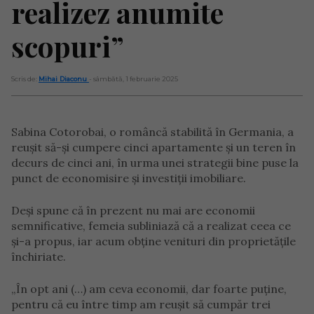
realizez anumite
scopuri”
Scris de:
Mihai Diaconu
- sâmbătă, 1 februarie 2025
Sabina Cotorobai, o româncă stabilită în Germania, a
reușit să-și cumpere cinci apartamente și un teren în
decurs de cinci ani, în urma unei strategii bine puse la
punct de economisire și investiții imobiliare.
Deși spune că în prezent nu mai are economii
semnificative, femeia subliniază că a realizat ceea ce
și-a propus, iar acum obține venituri din proprietățile
închiriate.
„În opt ani (…) am ceva economii, dar foarte puține,
pentru că eu între timp am reușit să cumpăr trei