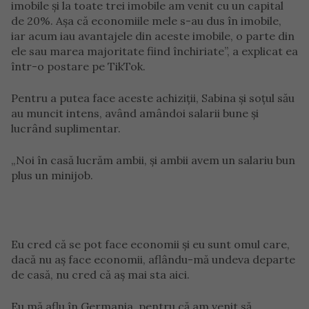
imobile și la toate trei imobile am venit cu un capital
de 20%. Așa că economiile mele s-au dus în imobile,
iar acum iau avantajele din aceste imobile, o parte din
ele sau marea majoritate fiind închiriate”, a explicat ea
într-o postare pe TikTok.
Pentru a putea face aceste achiziții, Sabina și soțul său
au muncit intens, având amândoi salarii bune și
lucrând suplimentar.
„Noi în casă lucrăm ambii, și ambii avem un salariu bun
plus un minijob.
Eu cred că se pot face economii și eu sunt omul care,
dacă nu aș face economii, aflându-mă undeva departe
de casă, nu cred că aș mai sta aici.
Eu mă aflu în Germania, pentru că am venit să