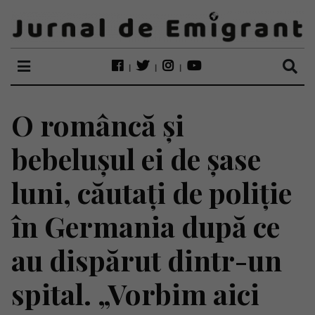
O româncă și
bebelușul ei de șase
luni, căutați de poliție
în Germania după ce
au dispărut dintr-un
spital. „Vorbim aici