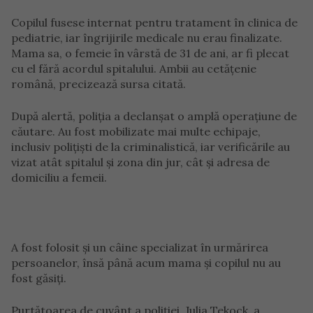
Copilul fusese internat pentru tratament în clinica de
pediatrie, iar îngrijirile medicale nu erau finalizate.
Mama sa, o femeie în vârstă de 31 de ani, ar fi plecat
cu el fără acordul spitalului. Ambii au cetățenie
română, precizează sursa citată.
După alertă, poliția a declanșat o amplă operațiune de
căutare. Au fost mobilizate mai multe echipaje,
inclusiv polițiști de la criminalistică, iar verificările au
vizat atât spitalul și zona din jur, cât și adresa de
domiciliu a femeii.
A fost folosit și un câine specializat în urmărirea
persoanelor, însă până acum mama și copilul nu au
fost găsiți.
Purtătoarea de cuvânt a poliției, Julia Tekock, a