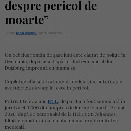
despre pericol de
moarte”
Scris de:
Mihai Diaconu
- marți, 19 mai 2026
Un bebeluș român de șase luni este căutat de poliție în
Germania, după ce a dispărut dintr-un spital din
Duisburg împreună cu mama sa.
Copilul se afla sub tratament medical, iar autoritățile
avertizează că viața lui este în pericol.
Potrivit televiziunii
RTL
, dispariția a fost semnalată în
jurul orei 02:00 din noaptea de luni spre marți, 19 mai
2026, după ce personalul de la Helios St. Johannes
Klinik a constatat că micuțul nu mai era în unitatea
medicală.