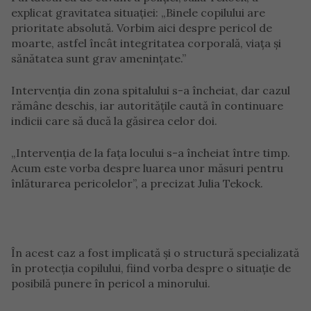
explicat gravitatea situației: „Binele copilului are
prioritate absolută. Vorbim aici despre pericol de
moarte, astfel încât integritatea corporală, viața și
sănătatea sunt grav amenințate.”
Intervenția din zona spitalului s-a încheiat, dar cazul
rămâne deschis, iar autoritățile caută în continuare
indicii care să ducă la găsirea celor doi.
„Intervenția de la fața locului s-a încheiat între timp.
Acum este vorba despre luarea unor măsuri pentru
înlăturarea pericolelor”, a precizat Julia Tekock.
În acest caz a fost implicată și o structură specializată
în protecția copilului, fiind vorba despre o situație de
posibilă punere în pericol a minorului.