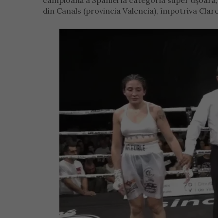
campioană a Spaniei la categoria super ușoară, 
din Canals (provincia Valencia), împotriva Clar