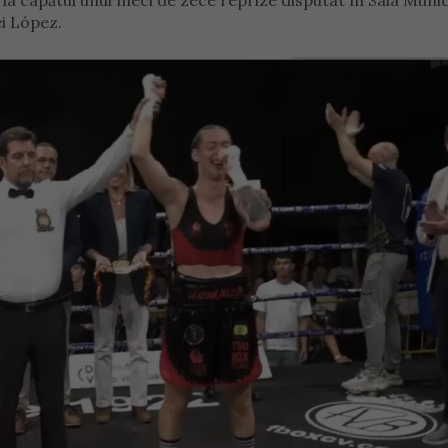
la capătul unui meci de zece reprize disputat în Sala Munic
ei López.