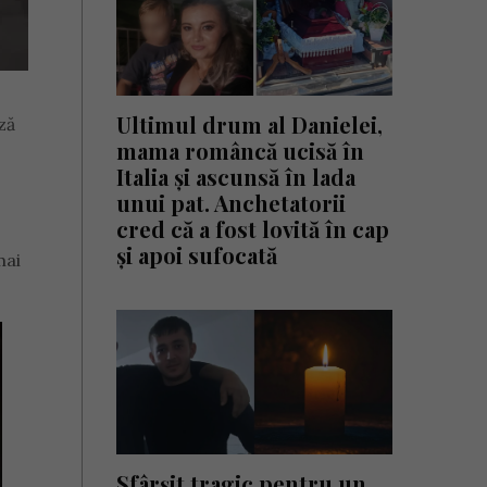
Ultimul drum al Danielei,
ză
mama româncă ucisă în
Italia și ascunsă în lada
unui pat. Anchetatorii
cred că a fost lovită în cap
și apoi sufocată
mai
Sfârșit tragic pentru un