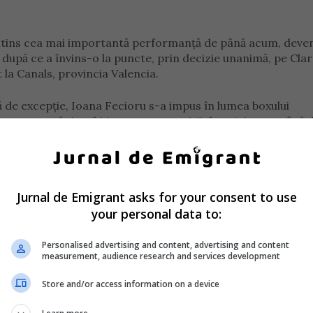
 atins cea mai importantă performanță de până acum, deve
după ce a învins-o la puncte, prin decizie unanimă, pe Cla
la Canals, provincia Valencia.
că de excepție, Ioana Fecioru s-a impus în lumea boxului
erseverență și ambiție pentru sportivii de origine română 
Jurnal de Emigrant asks for your consent to use
ópez impunând presiune încă din primul gong. Seria ei de lo
your personal data to:
de stânga a trimis-o pe româncă la podea în runda inaugura
Personalised advertising and content, advertising and content
measurement, audience research and services development
 ținând-o în încurcătură pe adversară cu lovituri clare și
Store and/or access information on a device