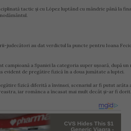
ciplinată tactic și cu López luptând cu mândrie până la fina
eznodământul.
trii-judecători au dat verdictul la puncte pentru Ioana Feci
at campioană a Spaniei la categoria super ușoară, după un 
s evident de pregătire fizică în a doua jumătate a luptei.
ătire fizică diferită a învinsei, scenariul ar fi putut arăta a
eastra, iar românca a încasat mai mult decât și-ar fi dorit