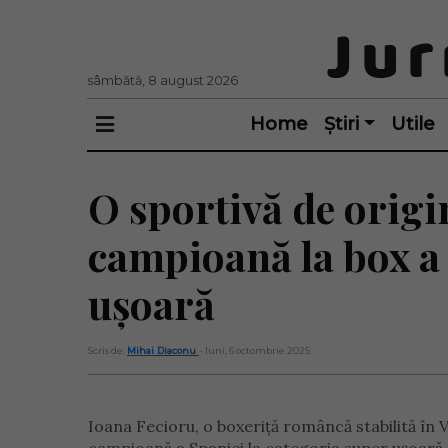
sâmbătă, 8 august 2026
Home
Știri
Utile
O sportivă de origi
campioană la box a 
ușoară
Scris de:
Mihai Diaconu
- luni, 6 octombrie 2025
Ioana Fecioru, o boxeriță româncă stabilită în Va