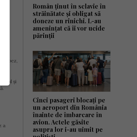
Român ținut în sclavie în
străinătate și obligat să
doneze un rinichi. L-au
amenințat că îi vor ucide
părinții
ă —
i López,
itmul și
ă.
Cinci pasageri blocați pe
un aeroport din România
înainte de îmbarcare în
avion. Actele găsite
z a
asupra lor i-au uimit pe
polițiști