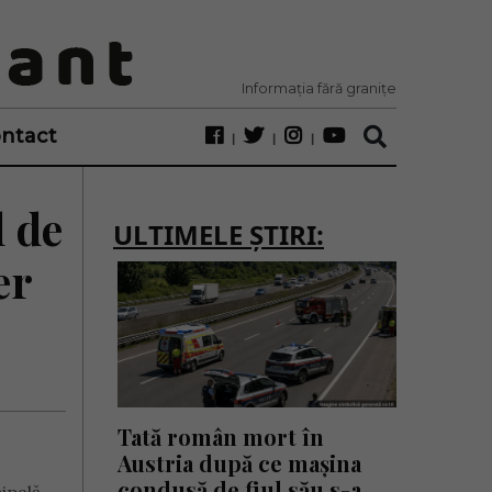
Informația fără granițe
ntact
l de
ULTIMELE ȘTIRI:
er
Tată român mort în
Austria după ce mașina
condusă de fiul său s-a