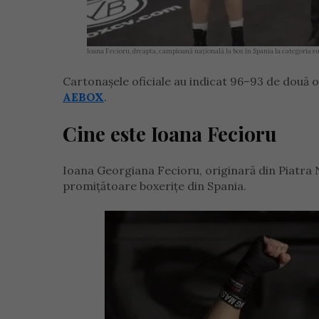
Ioana Fecioru, dreapta, campioană națională la box în Spania la categoria s
Cartonașele oficiale au indicat 96–93 de două o
AEBOX
.
Cine este Ioana Fecioru
Ioana Georgiana Fecioru, originară din Piatra N
promițătoare boxerițe din Spania.