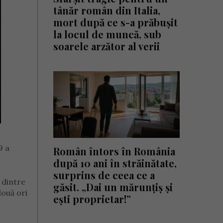
tânăr român din Italia,
mort după ce s-a prăbușit
la locul de muncă, sub
soarele arzător al verii
9 a
Român întors în România
după 10 ani în străinătate,
surprins de ceea ce a
 dintre
găsit. „Dai un mărunțiș și
două ori
ești proprietar!”