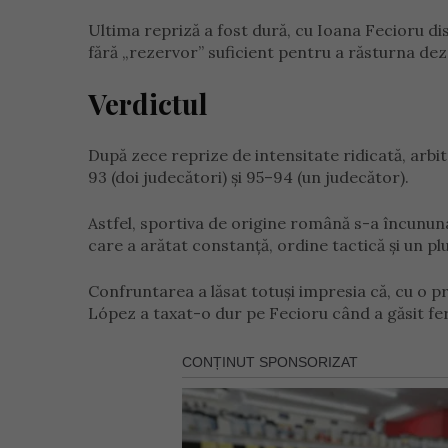
Ultima repriză a fost dură, cu Ioana Fecioru dis
fără „rezervor” suficient pentru a răsturna d
Verdictul
După zece reprize de intensitate ridicată, arbi
93 (doi judecători) și 95–94 (un judecător).
Astfel, sportiva de origine română s-a încunun
care a arătat constanță, ordine tactică și un plu
Confruntarea a lăsat totuși impresia că, cu o preg
López a taxat-o dur pe Fecioru când a găsit fer