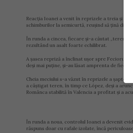
Reacția Ioanei a venit în reprizele a treia și a 
schimburilor la semicurtă, reușind să țină dista
În runda a cincea, fiecare și-a căutat „terenul”
rezultând un asalt foarte echilibrat.
A șasea repriză a înclinat ușor spre Fecioru, ca
deși mai puține, și-au lăsat amprenta de fiecare
Cheia meciului s-a văzut în reprizele a șaptea și
a câștigat teren, în timp ce López, deși a arunc
Românca stabilită în Valencia a profitat și a 
În runda a noua, controlul Ioanei a devenit evid
răspuns doar cu rafale izolate, încă periculoas