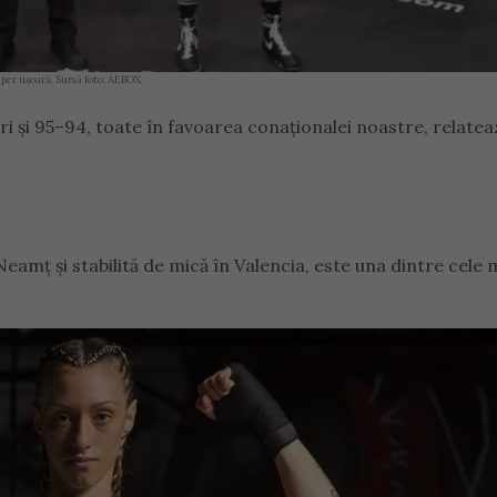
uper ușoară. Sursă foto: AEBOX.
ri și 95–94, toate în favoarea conaționalei noastre, relatea
eamț și stabilită de mică în Valencia, este una dintre cele 