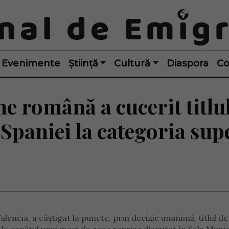
Evenimente
Știință
Cultură
Diaspora
Co
ne română a cucerit titlu
Spaniei la categoria sup
lencia, a câștigat la puncte, prin decizie unanimă, titlul de