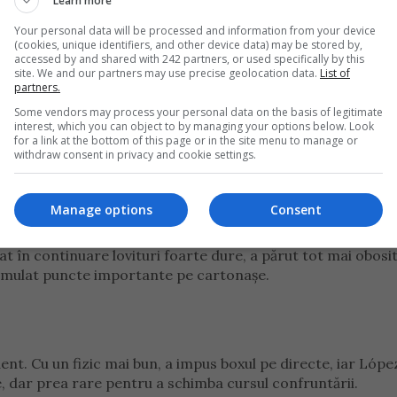
Learn more
Your personal data will be processed and information from your device
(cookies, unique identifiers, and other device data) may be stored by,
patra: ordonată tactică și folosind directele, a pus pauză
accessed by and shared with 242 partners, or used specifically by this
site. We and our partners may use precise geolocation data.
List of
nța și să echilibreze confruntarea.
partners.
Some vendors may process your personal data on the basis of legitimate
 favorit — López la distanță scurtă și medie, Fecioru la lung
interest, which you can object to by managing your options below. Look
for a link at the bottom of this page or in the site menu to manage or
withdraw consent in privacy and cookie settings.
re a punctat curat cu lovituri drepte, în timp ce croșeele lu
 dată când au intrat.
Manage options
Consent
 a opta: cu o pregătire fizică superioară, Fecioru a împins r
at în continuare lovituri foarte dure, a părut tot mai obosit
acumulat puncte importante pe cartonașe.
ent. Cu un fizic mai bun, a impus boxul pe directe, iar Lópe
e, dar prea rare pentru a schimba cursul confruntării.