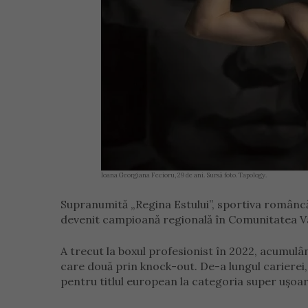
Ioana Georgiana Fecioru, 29 de ani. Sursă foto. Tapology.
Supranumită „Regina Estului”, sportiva româncă
devenit campioană regională în Comunitatea Va
A trecut la boxul profesionist în 2022, acumulân
care două prin knock-out. De-a lungul carierei,
pentru titlul european la categoria super ușoar