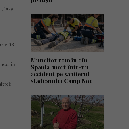
l, însă
oru: 96–
Muncitor român din
meci în
Spania, mort într-un
accident pe șantierul
stadionului Camp Nou
ltfel:
.