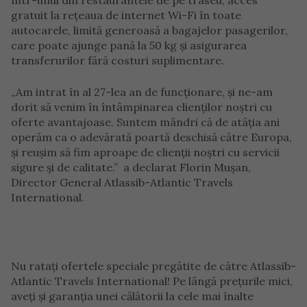
într-unul din restaurantele de pe traseu, acces
gratuit la rețeaua de internet Wi-Fi în toate
autocarele, limită generoasă a bagajelor pasagerilor,
care poate ajunge pană la 50 kg și asigurarea
transferurilor fără costuri suplimentare.
„Am intrat în al 27-lea an de funcționare, și ne-am
dorit să venim în întâmpinarea clienților noștri cu
oferte avantajoase. Suntem mândri că de atâția ani
operăm ca o adevărată poartă deschisă către Europa,
și reușim să fim aproape de clienții noștri cu servicii
sigure și de calitate.” a declarat Florin Mușan,
Director General Atlassib-Atlantic Travels
International.
Nu ratați ofertele speciale pregătite de către Atlassib-
Atlantic Travels International! Pe lângă prețurile mici,
aveți și garanția unei călătorii la cele mai înalte