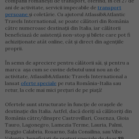
companii românești de transport, oferind, în cei 27 de
ani de activitate, servicii impecabile de
transport
persoane
și coletărie. Cu ajutorul Atlassib&Atlantic
Travels International, se poate călători din România
către numeroase destinații din Italia, iar călătorii
beneficiază de asistență non-stop și bilete care pot fi
achiziționate atât online, cât și direct din agențiile
proprii.
În semn de apreciere pentru călătorii săi, și pentru a
marca așa cum se cuvine debutul unui nou an de
activitate, Atlassib&Atlantic Travels International a
lansat
oferte speciale
pe ruta România-Italia sau
retur, la cele mai mici prețuri de pe piață!
Ofertele sunt structurate în funcție de orașele de
destinație din Italia. Astfel, dacă doriți să călătoriți din
România către/dinspre Castrovillari, Cosenza, Gioia
Tauro, Lagonegro, Lamezia Terme, Lauria, Palmi,
Reggio Calabria, Rosarno, Sala Consilina, sau Vibo
Valentia, beneficiați de prețuri speciale de doar
89