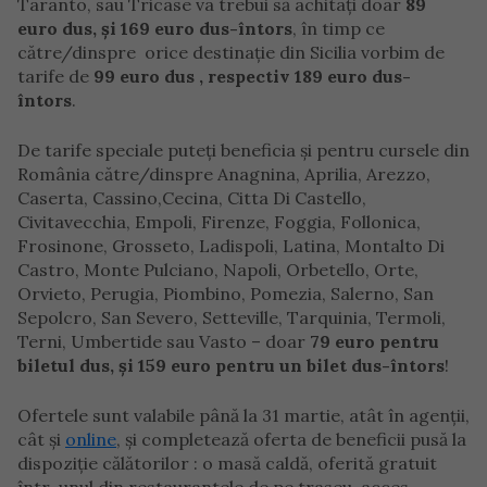
Taranto, sau Tricase va trebui să achitați doar
89
euro dus, și 169 euro dus-întors
, în timp ce
către/dinspre orice destinație din Sicilia vorbim de
tarife de
99 euro dus , respectiv 189 euro dus-
întors
.
De tarife speciale puteți beneficia și pentru cursele din
România către/dinspre Anagnina, Aprilia, Arezzo,
Caserta, Cassino,Cecina, Citta Di Castello,
Civitavecchia, Empoli, Firenze, Foggia, Follonica,
Frosinone, Grosseto, Ladispoli, Latina, Montalto Di
Castro, Monte Pulciano, Napoli, Orbetello, Orte,
Orvieto, Perugia, Piombino, Pomezia, Salerno, San
Sepolcro, San Severo, Setteville, Tarquinia, Termoli,
Terni, Umbertide sau Vasto – doar
79 euro pentru
biletul dus, și 159 euro pentru un bilet dus-întors
!
Ofertele sunt valabile până la 31 martie, atât în agenții,
cât și
online
, și completează oferta de beneficii pusă la
dispoziție călătorilor : o masă caldă, oferită gratuit