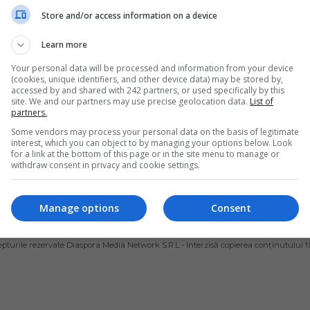
ralul” său român 
Store and/or access information on a device
mnați la 
Learn more
soare, exploatau 
Your personal data will be processed and information from your device
 români pe 
(cookies, unique identifiers, and other device data) may be stored by,
accessed by and shared with 242 partners, or used specifically by this
urile agricole
site. We and our partners may use precise geolocation data.
List of
partners.
re definitivă la închisoare din
Some vendors may process your personal data on the basis of legitimate
urții de Apel din Taranto
interest, which you can object to by managing your options below. Look
treprenorul italian și
for a link at the bottom of this page or in the site menu to manage or
le său român care în…
withdraw consent in privacy and cookie settings.
ai Diaconu
- joi, 30 ianuarie 2020
Manage options
Consent
ȘI CONDIȚII DE UTILIZARE
POLITICA DE CONFIDENȚIALITATE
POLITICA PRIV
pturile rezervate Diaspora Media Network S.R.L - Interzisă copierea conținutului f