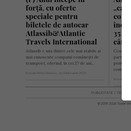
forță, cu oferte 
„capo
speciale pentru 
conda
biletele de autocar 
închi
Atlassib&Atlantic 
35 de
Travels International
câmp
Atlassib e una dintre cele mai stabile și
Condamna
mai cunoscute companii românești de
partea C
transport, oferind, în cei 27 de ani…
pentru an
complice
Scris de Mihai Diaconu
- joi, 6 februarie 2020
Scris de Mih
PUBLICITATE
TERMENI 
© 2019-
2026
Toate dre