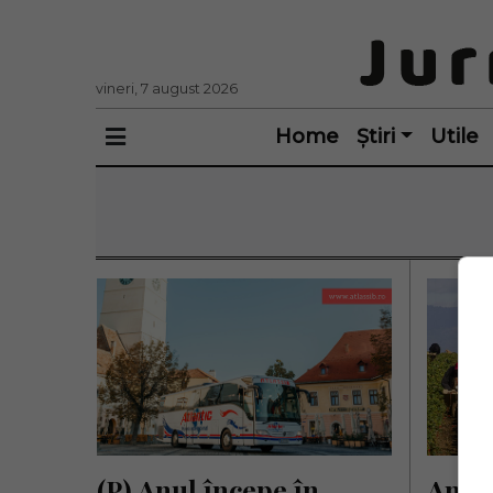
vineri, 7 august 2026
Home
Știri
Utile
(P) Anul începe în 
Antre