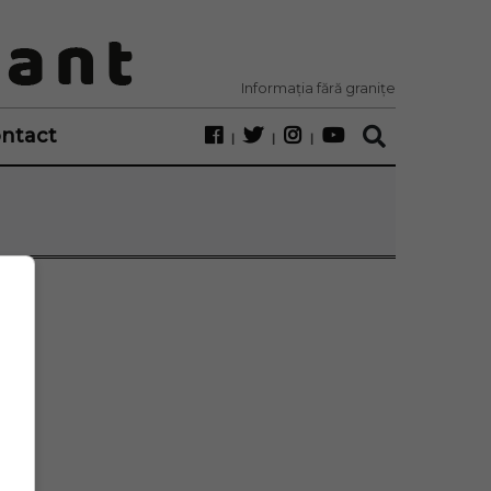
Informația fără granițe
ntact